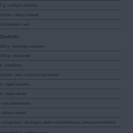
7 g - suchych drożdży
1 łyżka - oliwy z oliwek
1/3 łyżeczki - soli
Dodatki:
100 g - świeżego szpinaku
250 g - mozzarelli
2 - pomidory
1 łyżka - soku z cytryny lub limonki
2 - ząbki czosnku
2 - małe cebule
- sos pomidorowy
- oliwa z oliwek
- przyprawy : sól, pieprz, gałka muszkatołowa, zioła prowansalskie
Wartości odżywcze