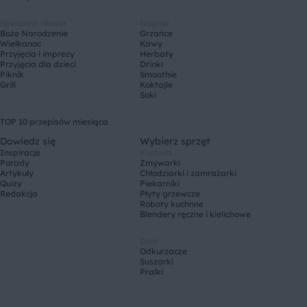
Specjalne okazje
Napoje
Boże Narodzenie
Grzańce
Wielkanoc
Kawy
Przyjęcia i imprezy
Herbaty
Przyjęcia dla dzieci
Drinki
Piknik
Smoothie
Grill
Koktajle
Soki
TOP 10 przepisów miesiąca
Dowiedz się
Wybierz sprzęt
Inspiracje
Kuchnia
Porady
Zmywarki
Artykuły
Chłodziarki i zamrażarki
Quizy
Piekarniki
Redakcja
Płyty grzewcze
Roboty kuchnne
Blendery ręczne i kielichowe
Dom
Odkurzacze
Suszarki
Pralki