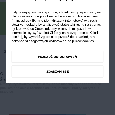
Gotowe? Pochwal się efektem.
Gdy przeglądasz naszą stronę, chcielibyśmy wykorzystywać
pliki cookies i inne podobne technologie do zbierania danych
Zrób zdjęcie, podziel się opinią i
(m.in. adresy IP, inne identyfikatory internetowe) w trzech
głównych celach: by analizować statystyki ruchu na stronie,
zainspiruj innych!
by kierować do Ciebie reklamy w innych miejscach w
internecie, by wyświetlać Ci filmy na naszej stronie. Kliknij
poniżej, by wyrazić zgodę albo przejdź do ustawień, aby
dokonać szczegółowych wyborów co do plików cookies.
Zdrowy fastfood
Obiad
Kolacja
Przyjęcia i impre
PRZEJDŹ DO USTAWIEŃ
ZGADZAM SIĘ
Oceń przepis
Średnia ocen: 2, Liczba ocen: 2
Drodzy użytkownicy, informujemy, że nie możemy Was zapewnić, że
publikowane opinie pochodzą od konsumentów, którzy korzystali z
przepisu.