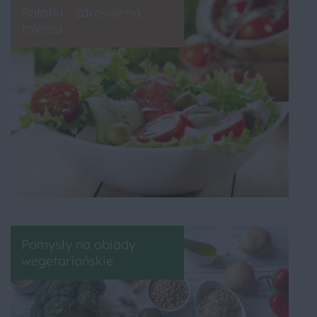
Sałatki - zdrowie na
talerzu
Pomysły na obiady
wegetariańskie