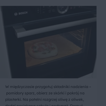
W międzyczasie przygotuj składniki nadzienia –
pomidory sparz, obierz ze skórki i pokrój na
plasterki. Na patelni rozgrzej oliwę z oliwek,
dodaj posiekaną cebulę i podsmaż. Dorzuć