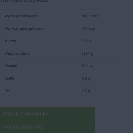
Wartości odżywcze
na 1 porcję
Wartość energetyczna
971 kcal
Tłuszcz
32.7 g
Węglowodany
113.7 g
Błonnik
52.1 g
Białko
8.8 g
Sól
2.5 g
Przelicz składniki
Wyślij składniki