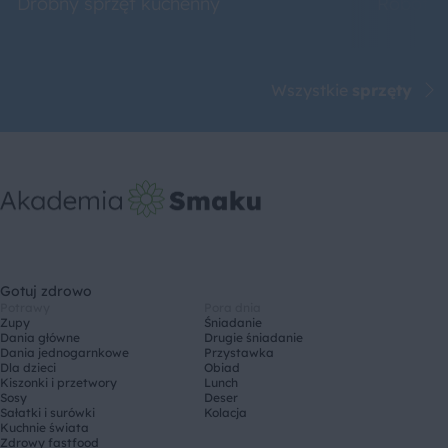
Drobny sprzęt kuchenny
Roboty 
Wszystkie
sprzęty
Gotuj zdrowo
Potrawy
Pora dnia
Zupy
Śniadanie
Dania główne
Drugie śniadanie
Dania jednogarnkowe
Przystawka
Dla dzieci
Obiad
Kiszonki i przetwory
Lunch
Sosy
Deser
Sałatki i surówki
Kolacja
Kuchnie świata
Zdrowy fastfood