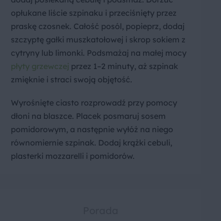
opłukane liście szpinaku i przeciśnięty przez
praskę czosnek. Całość posól, popieprz, dodaj
szczyptę gałki muszkatołowej i skrop sokiem z
cytryny lub limonki. Podsmażaj na małej mocy
płyty grzewczej
przez 1–2 minuty, aż szpinak
zmięknie i straci swoją objętość.
Wyrośnięte ciasto rozprowadź przy pomocy
dłoni na blaszce. Placek posmaruj sosem
pomidorowym, a następnie wyłóż na niego
równomiernie szpinak. Dodaj krążki cebuli,
plasterki mozzarelli i pomidorów.
Porada