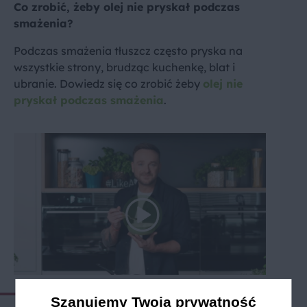
Co zrobić, żeby olej nie pryskał podczas
smażenia?
Podczas smażenia tłuszcz często pryska na
wszystkie strony, brudząc kuchenkę, blat i
ubranie. Dowiedz się co zrobić żeby
olej nie
pryskał podczas smażenia
.
Szanujemy Twoją prywatność