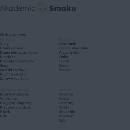
Gotuj zdrowo
Potrawy
Pora dnia
Zupy
Śniadanie
Dania główne
Drugie śniadanie
Dania jednogarnkowe
Przystawka
Dla dzieci
Obiad
Kiszonki i przetwory
Lunch
Sosy
Deser
Sałatki i surówki
Kolacja
Kuchnie świata
Zdrowy fastfood
Specjalne okazje
Napoje
Boże Narodzenie
Grzańce
Wielkanoc
Kawy
Przyjęcia i imprezy
Herbaty
Przyjęcia dla dzieci
Drinki
Piknik
Smoothie
Grill
Koktajle
Soki