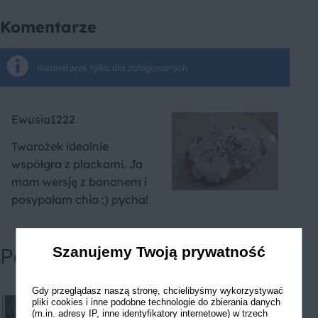
Komentarze
Komentarze tylko dla zalogowanych
Ewusia1222
Twarożek idealnie
współgra z plackami. Ja
mam wersję z bananem i
posypałam chia :) pycha!
Powiązane przepisy
Szanujemy Twoją prywatność
Gdy przeglądasz naszą stronę, chcielibyśmy wykorzystywać
pliki cookies i inne podobne technologie do zbierania danych
(m.in. adresy IP, inne identyfikatory internetowe) w trzech