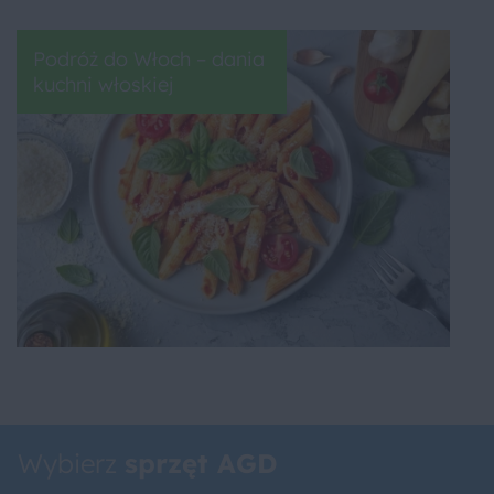
Podróż do Włoch – dania
kuchni włoskiej
Wybierz
sprzęt AGD