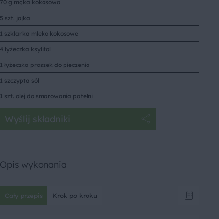
70 g mąka kokosowa
5 szt. jajka
1 szklanka mleko kokosowe
4 łyżeczka ksylitol
1 łyżeczka proszek do pieczenia
1 szczypta sól
1 szt. olej do smarowania patelni
Wyślij składniki
Opis wykonania
Cały przepis
Krok po kroku