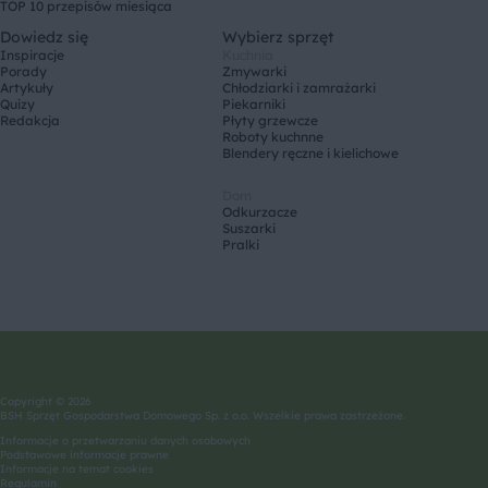
TOP 10 przepisów miesiąca
Dowiedz się
Wybierz sprzęt
Inspiracje
Kuchnia
Porady
Zmywarki
Artykuły
Chłodziarki i zamrażarki
Quizy
Piekarniki
Redakcja
Płyty grzewcze
Roboty kuchnne
Blendery ręczne i kielichowe
Dom
Odkurzacze
Suszarki
Pralki
Copyright © 2026
BSH Sprzęt Gospodarstwa Domowego Sp. z o.o. Wszelkie prawa zastrzeżone.
Informacje o przetwarzaniu danych osobowych
Podstawowe informacje prawne
Informacje na temat cookies
Regulamin