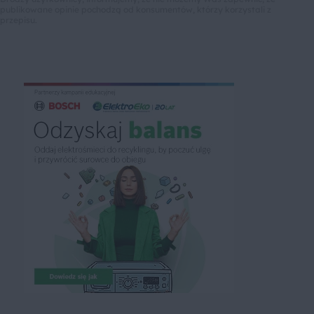
publikowane opinie pochodzą od konsumentów, którzy korzystali z
przepisu.