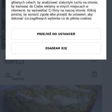
głównych celach: by analizować statystyki ruchu na stronie,
by kierować do Ciebie reklamy w innych miejscach w
internecie, by wyświetlać Ci filmy na naszej stronie. Kliknij
poniżej, by wyrazić zgodę albo przejdź do ustawień, aby
dokonać szczegółowych wyborów co do plików cookies.
PRZEJDŹ DO USTAWIEŃ
ZGADZAM SIĘ
LODY SMAŻONE NA WAFELKU Z
TORTILLI
Średnie