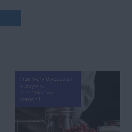
Przetwory owocowe i
warzywne –
kompleksowy
poradnik