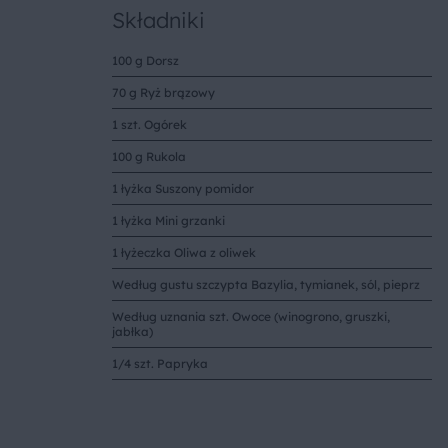
Składniki
100 g Dorsz
70 g Ryż brązowy
1 szt. Ogórek
100 g Rukola
1 łyżka Suszony pomidor
1 łyżka Mini grzanki
1 łyżeczka Oliwa z oliwek
Według gustu szczypta Bazylia, tymianek, sól, pieprz
Według uznania szt. Owoce (winogrono, gruszki,
jabłka)
1/4 szt. Papryka