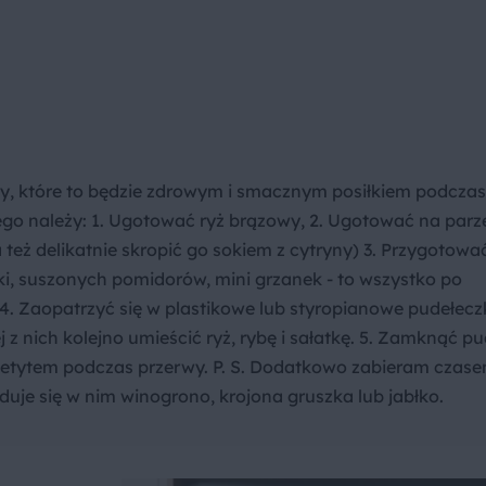
y, które to będzie zdrowym i smacznym posiłkiem podczas
go należy: 1. Ugotować ryż brązowy, 2. Ugotować na parz
też delikatnie skropić go sokiem z cytryny) 3. Przygotowa
yki, suszonych pomidorów, mini grzanek - to wszystko po
4. Zaopatrzyć się w plastikowe lub styropianowe pudełecz
z nich kolejno umieścić ryż, rybę i sałatkę. 5. Zamknąć p
z apetytem podczas przerwy. P. S. Dodatkowo zabieram czas
uje się w nim winogrono, krojona gruszka lub jabłko.