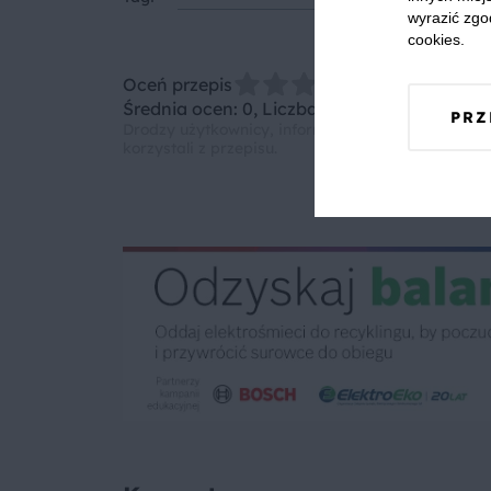
wyrazić zgo
cookies.
Oceń przepis
Średnia ocen: 0, Liczba ocen: 0
PRZ
Drodzy użytkownicy, informujemy, że nie możemy
korzystali z przepisu.