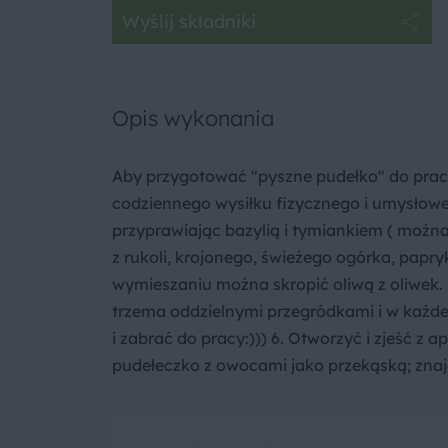
Wyślij składniki
Opis wykonania
Aby przygotować "pyszne pudełko" do prac
codziennego wysiłku fizycznego i umysłowe
przyprawiając bazylią i tymiankiem ( można 
z rukoli, krojonego, świeżego ogórka, papr
wymieszaniu można skropić oliwą z oliwek. 
trzema oddzielnymi przegródkami i w każdej 
i zabrać do pracy:))) 6. Otworzyć i zjeść 
pudełeczko z owocami jako przekąską; znajd