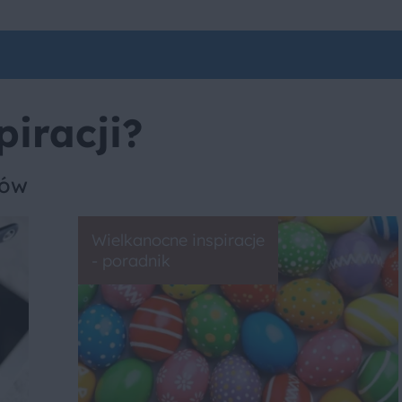
piracji?
sów
Wielkanocne inspiracje
- poradnik