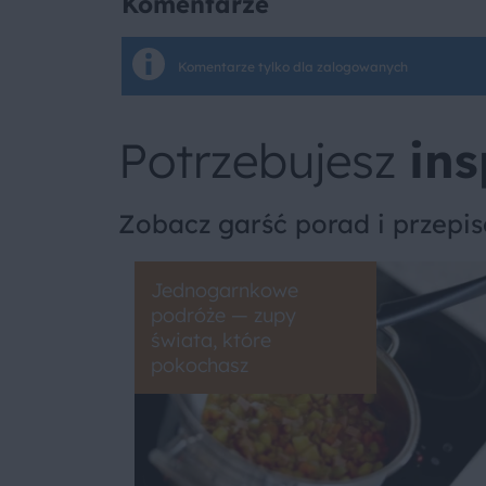
Komentarze
Komentarze tylko dla zalogowanych
Potrzebujesz
ins
Zobacz garść porad i przepi
Jednogarnkowe
podróże — zupy
świata, które
pokochasz