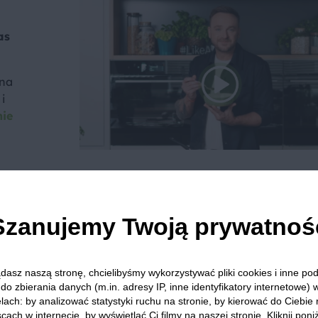
as
 na
i
nie
we? Pochwal się efektem.
Szanujemy Twoją prywatnoś
dziel się opinią i zainspiruj innych!
dasz naszą stronę, chcielibyśmy wykorzystywać pliki cookies i inne p
do zbierania danych (m.in. adresy IP, inne identyfikatory internetowe) 
lach: by analizować statystyki ruchu na stronie, by kierować do Ciebie
Rukola
Ogórek
Suszone pomidory
Winogrona
G
cach w internecie, by wyświetlać Ci filmy na naszej stronie. Kliknij poniż