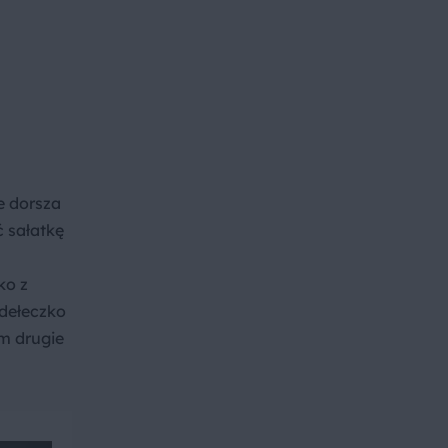
e dorsza
ć sałatkę
ko z
udełeczko
em drugie