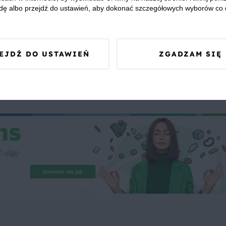
dę albo przejdź do ustawień, aby dokonać szczegółowych wyborów co 
EJDŹ DO USTAWIEŃ
ZGADZAM SIĘ
 Was zapewnić, że publikowane opinie pochodzą od konsumentów,