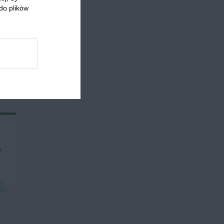
do plików
 którzy