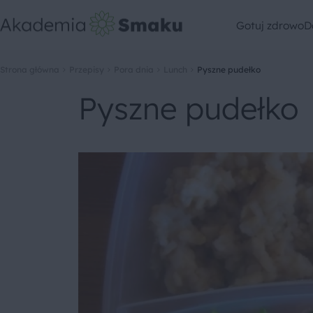
Gotuj zdrowo
D
Strona główna
Przepisy
Pora dnia
Lunch
Pyszne pudełko
Pyszne pudełko