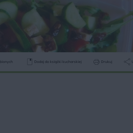
ubionych
Dodaj do książki kucharskiej
Drukuj