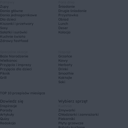
Potrawy
Pora dnia
Zupy
Śniadanie
Dania główne
Drugie śniadanie
Dania jednogarnkowe
Przystawka
Dla dzieci
Obiad
Kiszonki i przetwory
Lunch
Sosy
Deser
Sałatki i surówki
Kolacja
Kuchnie świata
Zdrowy fastfood
Specjalne okazje
Napoje
Boże Narodzenie
Grzańce
Wielkanoc
Kawy
Przyjęcia i imprezy
Herbaty
Przyjęcia dla dzieci
Drinki
Piknik
Smoothie
Grill
Koktajle
Soki
TOP 10 przepisów miesiąca
Dowiedz się
Wybierz sprzęt
Inspiracje
Kuchnia
Porady
Zmywarki
Artykuły
Chłodziarki i zamrażarki
Quizy
Piekarniki
Redakcja
Płyty grzewcze
Roboty kuchnne