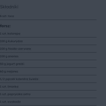
Składniki
6 szt. taco
farsz:
1 szt. kalarepa
100 g kukurydza
100 g fasola czerwona
100 g ananas
50 g jogurt grecki
60 g majonez
1/2 pęczek kolendra świeża
1 szt. limonka
1 szt. papryczka ostra
1 szt. awokado