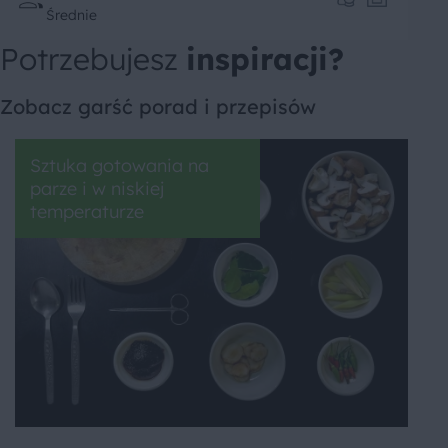
Średnie
Potrzebujesz
inspiracji?
Zobacz garść porad i przepisów
Sztuka gotowania na
parze i w niskiej
temperaturze