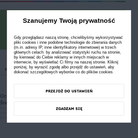
Gotowe? Pochwal się efektem.
Szanujemy Twoją prywatność
Zrób zdjęcie, podziel się opinią i
zainspiruj innych!
Gdy przeglądasz naszą stronę, chcielibyśmy wykorzystywać
pliki cookies i inne podobne technologie do zbierania danych
(m.in. adresy IP, inne identyfikatory internetowe) w trzech
głównych celach: by analizować statystyki ruchu na stronie,
by kierować do Ciebie reklamy w innych miejscach w
internecie, by wyświetlać Ci filmy na naszej stronie. Kliknij
poniżej, by wyrazić zgodę albo przejdź do ustawień, aby
Kuchnia meksykańska
Kuchnie świata
Potrawy
P
dokonać szczegółowych wyborów co do plików cookies.
PRZEJDŹ DO USTAWIEŃ
Oceń przepis
Średnia ocen: 0, Liczba ocen: 0
Drodzy użytkownicy, informujemy, że nie możemy Was zapewnić, że
ZGADZAM SIĘ
publikowane opinie pochodzą od konsumentów, którzy korzystali z
przepisu.