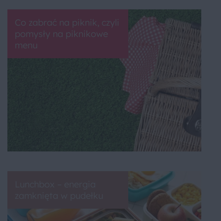
Co zabrać na piknik, czyli
pomysły na piknikowe
menu
Lunchbox – energia
zamknięta w pudełku