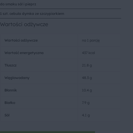
do smaku sól i pieprz
1 szt. cebula dymka ze szczypiorkiem
Wartości odżywcze
Wartości odżywcze
na 1 porcję
Wartość energetyczna
437 kcal
Tłuszcz
21.8 g
Węglowodany
48.3 g
Błonnik
10.4 g
Białko
7.9 g
Sól
4.1 g