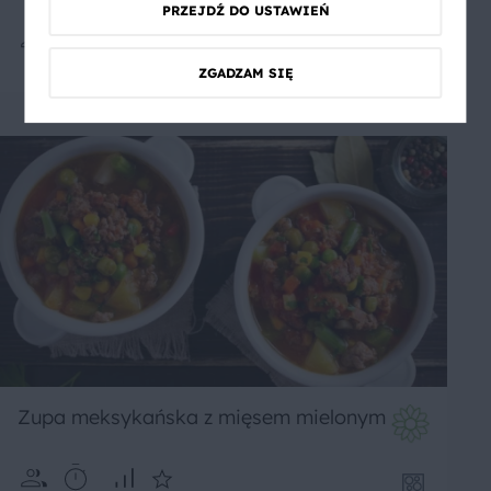
PRZEJDŹ DO USTAWIEŃ
4
30 min
Łatwe
5
ZGADZAM SIĘ
Zupa meksykańska z mięsem mielonym