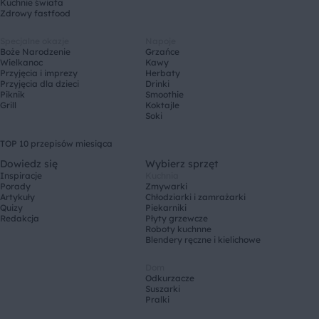
Kuchnie świata
Zdrowy fastfood
Specjalne okazje
Napoje
Boże Narodzenie
Grzańce
Wielkanoc
Kawy
Przyjęcia i imprezy
Herbaty
Przyjęcia dla dzieci
Drinki
Piknik
Smoothie
Grill
Koktajle
Soki
TOP 10 przepisów miesiąca
Dowiedz się
Wybierz sprzęt
Inspiracje
Kuchnia
Porady
Zmywarki
Artykuły
Chłodziarki i zamrażarki
Quizy
Piekarniki
Redakcja
Płyty grzewcze
Roboty kuchnne
Blendery ręczne i kielichowe
Dom
Odkurzacze
Suszarki
Pralki