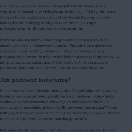
Do Europy kukurydza dotarła z
Ameryki Południowej
wraz z
wyprawami Kolumba. W Meksyku uprawiano ją już 4,5 tys. lat p.n.e.,
do dziś stanowi podstawę wielu potraw kuchni tego regionu. Bez
kukurydzy nie istnieją przepisy na takie dania, jak
zupa
meksykańska
,
chilli con carne
czy
quesadilla
.
Prażona kukurydza
to jedna z najpopularniejszych przekąsek,
nieodłączny element kinowych seansów.
Popcorn
, bo o nim mowa,
znany był już starożytnym Aztekom i Inkom, a archeologowie
przypuszczają nawet, że mógł to być jeden z pierwszych sposobów, w
jaki przyrządzano kukurydzę. W XIX wieku w Ameryce popcorn
jadano na śniadanie, tak jak dziś jada się owsiankę lub płatki.
Jak podawać kukurydzę?
Koniec wakacji nieodmiennie kojarzy się z żółtymi kolbami kukurydzy.
Najlepiej smakuje
gotowana kukurydza z masłem i solą
– lekko
słodkawe warzywo można podawać jako dodatek do dania lub
serwować samodzielne, na kolację.
Ile gotować kukurydzę?
Młode
kolby wystarczy gotować ok. 15 minut, by ziarna były miękkie, starsze
do miękkości potrzebują nawet godzinę gotowania.
Grillowana kukurydza
to alternatywa na wegetariańskie danie na