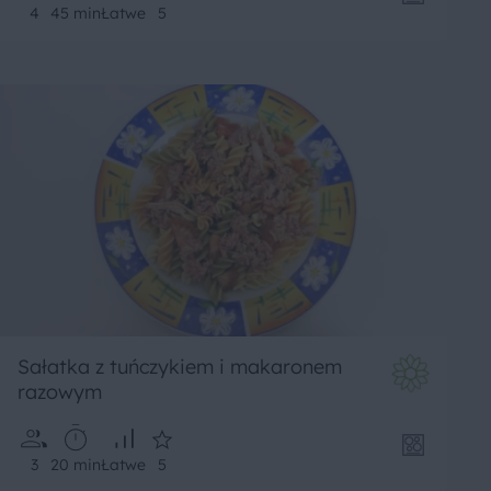
4
45 min
Łatwe
5
Sałatka z tuńczykiem i makaronem
razowym
3
20 min
Łatwe
5