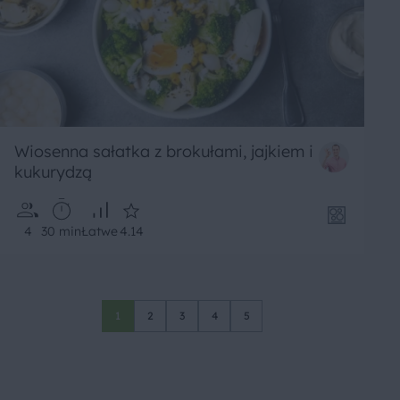
Wiosenna sałatka z brokułami, jajkiem i
kukurydzą
4
30 min
Łatwe
4.14
1
2
3
4
5