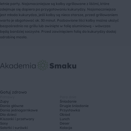
letnie party. Najsmaczniejsze są kolby zgrillowane z liśćmi, które
zdejmuje się dopiero po przygotowaniu kukurydzy. Najsmaczniejsza
jest młoda kukurydza, jeśli kolby są nieco starsze, przed grillowaniem
warto je obgotować ok. 30 minut. Pozbawione liści kolby można ułożyć
bezpośrednio na grillu lub owinięte w folię aluminiową – wówczas
będą bardziej soczyste. Przed zawinięciem folią do kukurydzy dodaj
odrobinę masła.
Gotuj zdrowo
Potrawy
Pora dnia
Zupy
Śniadanie
Dania główne
Drugie śniadanie
Dania jednogarnkowe
Przystawka
Dla dzieci
Obiad
Kiszonki i przetwory
Lunch
Sosy
Deser
Sałatki i surówki
Kolacja