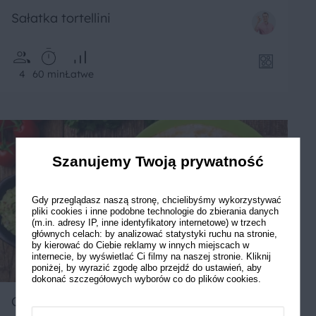
Sałatka tortellini
4
60 min
Łatwe
Szanujemy Twoją prywatność
Gdy przeglądasz naszą stronę, chcielibyśmy wykorzystywać
pliki cookies i inne podobne technologie do zbierania danych
(m.in. adresy IP, inne identyfikatory internetowe) w trzech
głównych celach: by analizować statystyki ruchu na stronie,
by kierować do Ciebie reklamy w innych miejscach w
internecie, by wyświetlać Ci filmy na naszej stronie. Kliknij
poniżej, by wyrazić zgodę albo przejdź do ustawień, aby
dokonać szczegółowych wyborów co do plików cookies.
Quesadilla