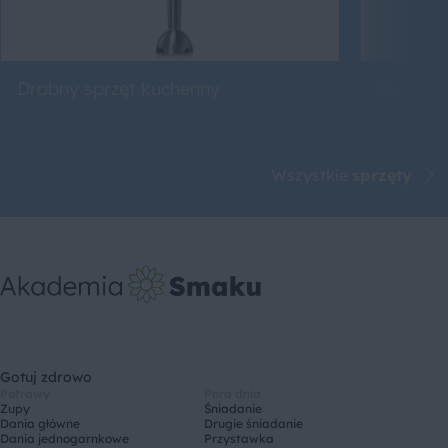
Drobny sprzęt kuchenny
Roboty 
Wszystkie
sprzęty
Gotuj zdrowo
Potrawy
Pora dnia
Zupy
Śniadanie
Dania główne
Drugie śniadanie
Dania jednogarnkowe
Przystawka