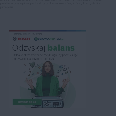
publikowane opinie pochodzą od konsumentów, którzy korzystali z
przepisu.