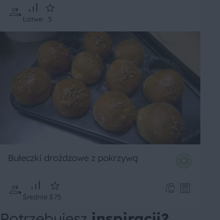
Łatwe
5
Bułeczki drożdzowe z pokrzywą
Średnie
3.75
Potrzebujesz
inspiracji?