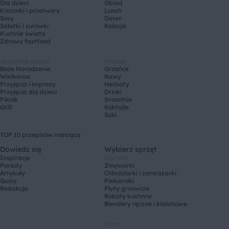
Dla dzieci
Obiad
Kiszonki i przetwory
Lunch
Sosy
Deser
Sałatki i surówki
Kolacja
Kuchnie świata
Zdrowy fastfood
Specjalne okazje
Napoje
Boże Narodzenie
Grzańce
Wielkanoc
Kawy
Przyjęcia i imprezy
Herbaty
Przyjęcia dla dzieci
Drinki
Piknik
Smoothie
Grill
Koktajle
Soki
TOP 10 przepisów miesiąca
Dowiedz się
Wybierz sprzęt
Inspiracje
Kuchnia
Porady
Zmywarki
Artykuły
Chłodziarki i zamrażarki
Quizy
Piekarniki
Redakcja
Płyty grzewcze
Roboty kuchnne
Blendery ręczne i kielichowe
Dom