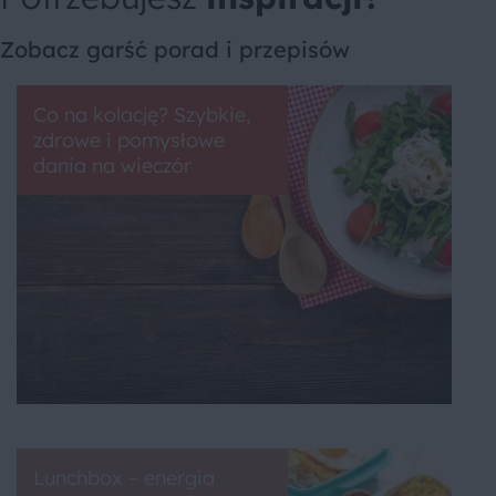
Zobacz garść porad i przepisów
Co na kolację? Szybkie,
zdrowe i pomysłowe
dania na wieczór
Lunchbox – energia