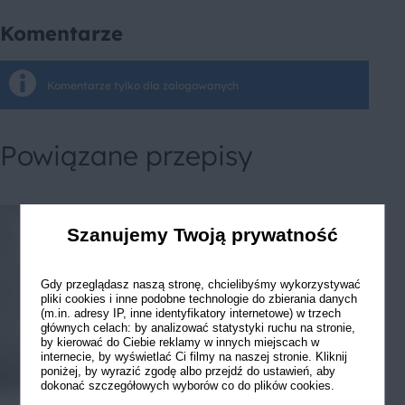
Komentarze
Komentarze tylko dla zalogowanych
Powiązane przepisy
Szanujemy Twoją prywatność
Gdy przeglądasz naszą stronę, chcielibyśmy wykorzystywać
pliki cookies i inne podobne technologie do zbierania danych
(m.in. adresy IP, inne identyfikatory internetowe) w trzech
głównych celach: by analizować statystyki ruchu na stronie,
by kierować do Ciebie reklamy w innych miejscach w
internecie, by wyświetlać Ci filmy na naszej stronie. Kliknij
poniżej, by wyrazić zgodę albo przejdź do ustawień, aby
dokonać szczegółowych wyborów co do plików cookies.