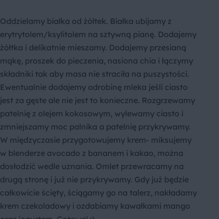
Oddzielamy białka od żółtek. Białka ubijamy z
erytrytolem/ksylitolem na sztywną pianę. Dodajemy
żółtka i delikatnie mieszamy. Dodajemy przesianą
mąkę, proszek do pieczenia, nasiona chia i łączymy
składniki tak aby masa nie straciła na puszystości.
Ewentualnie dodajemy odrobinę mleka jeśli ciasto
jest za gęste ale nie jest to konieczne. Rozgrzewamy
patelnię z olejem kokosowym, wylewamy ciasto i
zmniejszamy moc palnika a patelnię przykrywamy.
W międzyczasie przygotowujemy krem- miksujemy
w blenderze avocado z bananem i kakao, można
dosłodzić wedle uznania. Omlet przewracamy na
drugą stronę i już nie przykrywamy. Gdy już będzie
całkowicie ścięty, ściągamy go na talerz, nakładamy
krem czekoladowy i ozdabiamy kawałkami mango