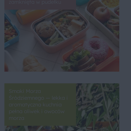
zamknięta w pudełku
Smaki Morza
Śródziemnego — lekka i
aromatyczna kuchnia
pełna oliwek i owoców
morza