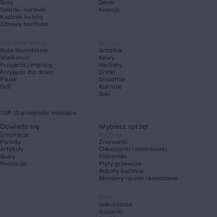
Sosy
Deser
Sałatki i surówki
Kolacja
Kuchnie świata
Zdrowy fastfood
Specjalne okazje
Napoje
Boże Narodzenie
Grzańce
Wielkanoc
Kawy
Przyjęcia i imprezy
Herbaty
Przyjęcia dla dzieci
Drinki
Piknik
Smoothie
Grill
Koktajle
Soki
TOP 10 przepisów miesiąca
Dowiedz się
Wybierz sprzęt
Inspiracje
Kuchnia
Porady
Zmywarki
Artykuły
Chłodziarki i zamrażarki
Quizy
Piekarniki
Redakcja
Płyty grzewcze
Roboty kuchnne
Blendery ręczne i kielichowe
Dom
Odkurzacze
Suszarki