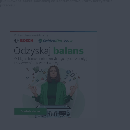
publikowane opinie pochodzą od konsumentów, którzy korzystali z
przepisu.