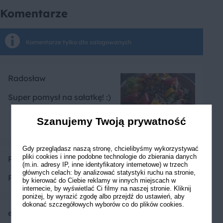
Komentarze
Komentarze tylko dla zalogowanych
Radosław
Super pomysł na sałatkę! :)
Szanujemy Twoją prywatność
Gdy przeglądasz naszą stronę, chcielibyśmy wykorzystywać
pliki cookies i inne podobne technologie do zbierania danych
Radosław
(m.in. adresy IP, inne identyfikatory internetowe) w trzech
głównych celach: by analizować statystyki ruchu na stronie,
Polecam serdecznie
by kierować do Ciebie reklamy w innych miejscach w
internecie, by wyświetlać Ci filmy na naszej stronie. Kliknij
poniżej, by wyrazić zgodę albo przejdź do ustawień, aby
dokonać szczegółowych wyborów co do plików cookies.
ewaregina