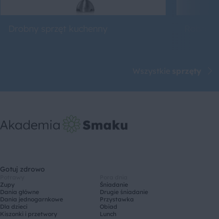
Drobny sprzęt kuchenny
Roboty 
Wszystkie
sprzęty
Gotuj zdrowo
Potrawy
Pora dnia
Zupy
Śniadanie
Dania główne
Drugie śniadanie
Dania jednogarnkowe
Przystawka
Dla dzieci
Obiad
Kiszonki i przetwory
Lunch