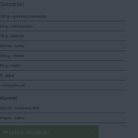
Składniki
130 g - gorzkiej czekolady
60 g - cukru pudru
70 g - daktyli
150 ml - wody
100 g - masła
50 g - mąki
3 - jajka
- szczypta soli
Karmel:
100 ml - śmietany 30%
4 łyżki - cukru
Przelicz składniki