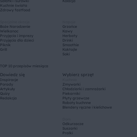
Sałatki i surówki
Kolacja
Kuchnie świata
Zdrowy fastfood
Specjalne okazje
Napoje
Boże Narodzenie
Grzańce
Wielkanoc
Kawy
Przyjęcia i imprezy
Herbaty
Przyjęcia dla dzieci
Drinki
Piknik
Smoothie
Grill
Koktajle
Soki
TOP 10 przepisów miesiąca
Dowiedz się
Wybierz sprzęt
Inspiracje
Kuchnia
Porady
Zmywarki
Artykuły
Chłodziarki i zamrażarki
Quizy
Piekarniki
Redakcja
Płyty grzewcze
Roboty kuchnne
Blendery ręczne i kielichowe
Dom
Odkurzacze
Suszarki
Pralki