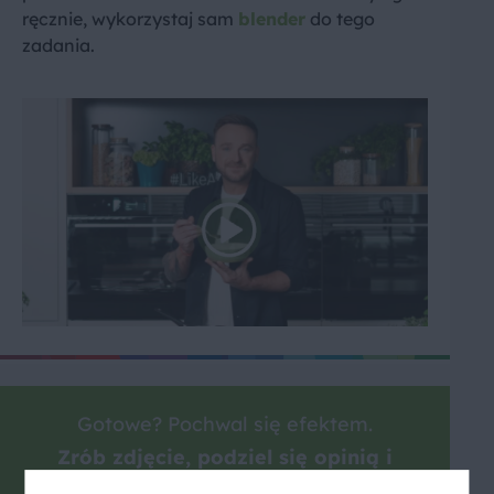
ręcznie, wykorzystaj sam
blender
do tego
zadania.
Gotowe? Pochwal się efektem.
Zrób zdjęcie, podziel się opinią i
zainspiruj innych!