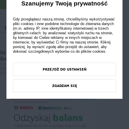
Szanujemy Twoją prywatność
Gdy przeglądasz naszą stronę, chcielibyśmy wykorzystywać
pliki cookies i inne podobne technologie do zbierania danych
Deser
Romantyczna kolacja
Płyty grzewcze
Blen
(m.in. adresy IP, inne identyfikatory internetowe) w trzech
głównych celach: by analizować statystyki ruchu na stronie,
by kierować do Ciebie reklamy w innych miejscach w
internecie, by wyświetlać Ci filmy na naszej stronie. Kliknij
poniżej, by wyrazić zgodę albo przejdź do ustawień, aby
dokonać szczegółowych wyborów co do plików cookies.
Oceń przepis
Średnia ocen: 0, Liczba ocen: 0
Drodzy użytkownicy, informujemy, że nie możemy Was zapewnić, że
publikowane opinie pochodzą od konsumentów, którzy korzystali z
PRZEJDŹ DO USTAWIEŃ
przepisu.
ZGADZAM SIĘ