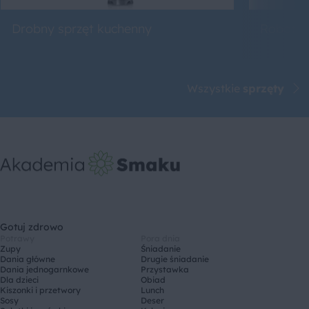
Drobny sprzęt kuchenny
Roboty 
Wszystkie
sprzęty
Gotuj zdrowo
Potrawy
Pora dnia
Zupy
Śniadanie
Dania główne
Drugie śniadanie
Dania jednogarnkowe
Przystawka
Dla dzieci
Obiad
Kiszonki i przetwory
Lunch
Sosy
Deser