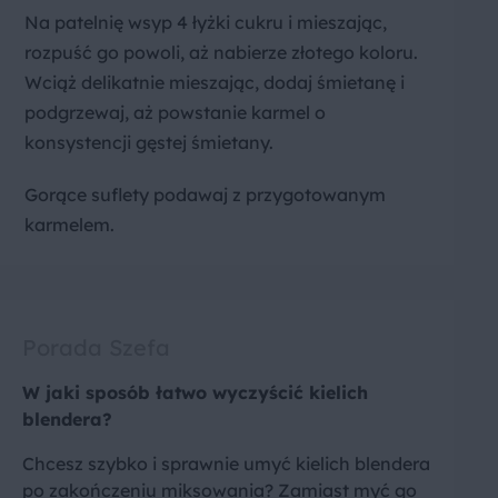
Na patelnię wsyp 4 łyżki cukru i mieszając,
rozpuść go powoli, aż nabierze złotego koloru.
Wciąż delikatnie mieszając, dodaj śmietanę i
podgrzewaj, aż powstanie karmel o
konsystencji gęstej śmietany.
Gorące suflety podawaj z przygotowanym
karmelem.
Porada Szefa
W jaki sposób łatwo wyczyścić kielich
blendera?
Chcesz szybko i sprawnie umyć kielich blendera
po zakończeniu miksowania? Zamiast myć go