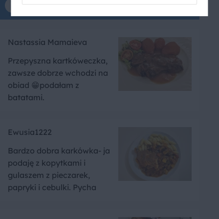
Komentarze tylko dla zalogowanych
Nastassia Mamaieva
Przepyszna kartkóweczka,
zawsze dobrze wchodzi na
obiad 😁podałam z
batatami.
Ewusia1222
Bardzo dobra karkówka- ja
podaję z kopytkami i
gulaszem z pieczarek,
papryki i cebulki. Pycha