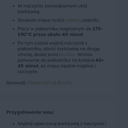
W naczyniu żaroodpornym ułóż
karkówkę.
Dookoła mięsa rozłóż
jabłka
, szalotki.
Piecz w piekarniku nagrzanym do
170
–
190°C przez około 40 minut
.
Po tym czasie wyjmij naczynie z
piekarnika, obróć karkówkę na drugą
stronę, dodaj pora i
bulion
. Wstaw
ponownie do piekarnika na kolejne
40–
45 minut
, aż mięso będzie miękkie i
soczyste.
Sprawdź:
Piekarniki od Bosch
.
Przygotowanie sosu
:
Wyjmij upieczoną karkówkę z naczynia i