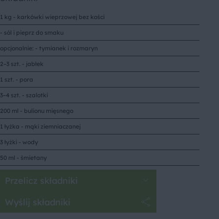
1 kg - karkówki wieprzowej bez kości
- sól i pieprz do smaku
opcjonalnie: - tymianek i rozmaryn
2–3 szt. - jabłek
1 szt. - pora
3–4 szt. - szalotki
200 ml - bulionu mięsnego
1 łyżka - mąki ziemniaczanej
3 łyżki - wody
50 ml - śmietany
Przelicz składniki
Wyślij składniki