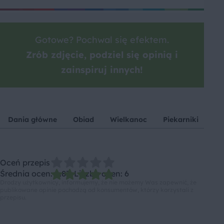
Gotowe? Pochwal się efektem.
Zrób zdjęcie, podziel się opinią i
zainspiruj innych!
Dania główne
Obiad
Wielkanoc
Piekarniki
Wi
Oceń przepis
Średnia ocen: 4.83, Liczba ocen: 6
Drodzy użytkownicy, informujemy, że nie możemy Was zapewnić, że
publikowane opinie pochodzą od konsumentów, którzy korzystali z
przepisu.