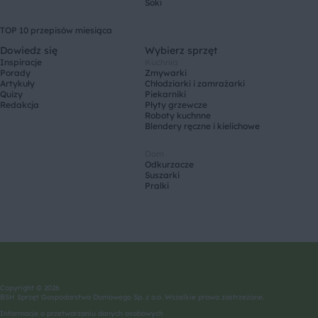
Soki
TOP 10 przepisów miesiąca
Dowiedz się
Wybierz sprzęt
Inspiracje
Kuchnia
Porady
Zmywarki
Artykuły
Chłodziarki i zamrażarki
Quizy
Piekarniki
Redakcja
Płyty grzewcze
Roboty kuchnne
Blendery ręczne i kielichowe
Dom
Odkurzacze
Suszarki
Pralki
Copyright © 2026
BSH Sprzęt Gospodarstwa Domowego Sp. z o.o. Wszelkie prawa zastrzeżone.
Informacje o przetwarzaniu danych osobowych