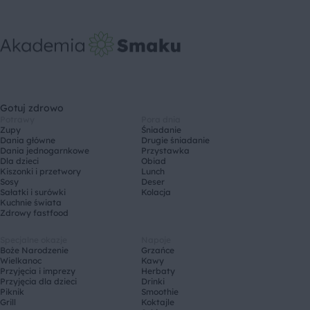
Gotuj zdrowo
Potrawy
Pora dnia
Zupy
Śniadanie
Dania główne
Drugie śniadanie
Dania jednogarnkowe
Przystawka
Dla dzieci
Obiad
Kiszonki i przetwory
Lunch
Sosy
Deser
Sałatki i surówki
Kolacja
Kuchnie świata
Zdrowy fastfood
Specjalne okazje
Napoje
Boże Narodzenie
Grzańce
Wielkanoc
Kawy
Przyjęcia i imprezy
Herbaty
Przyjęcia dla dzieci
Drinki
Piknik
Smoothie
Grill
Koktajle