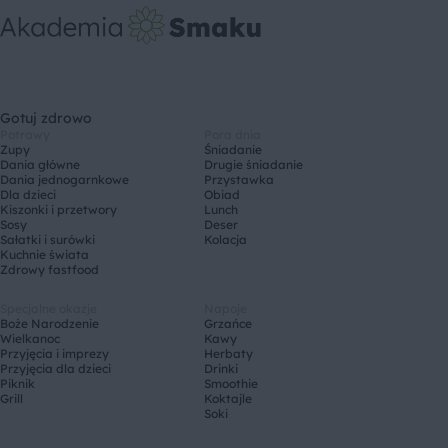
Gotuj zdrowo
Potrawy
Pora dnia
Zupy
Śniadanie
Dania główne
Drugie śniadanie
Dania jednogarnkowe
Przystawka
Dla dzieci
Obiad
Kiszonki i przetwory
Lunch
Sosy
Deser
Sałatki i surówki
Kolacja
Kuchnie świata
Zdrowy fastfood
Specjalne okazje
Napoje
Boże Narodzenie
Grzańce
Wielkanoc
Kawy
Przyjęcia i imprezy
Herbaty
Przyjęcia dla dzieci
Drinki
Piknik
Smoothie
Grill
Koktajle
Soki