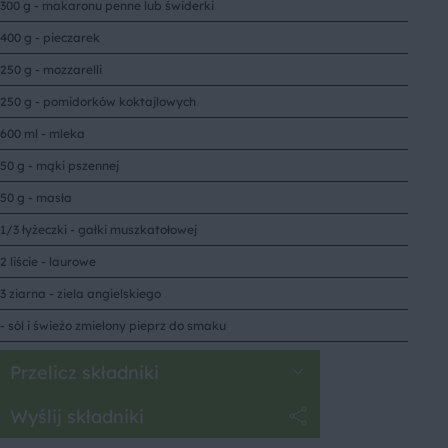
300 g - makaronu penne lub świderki
400 g - pieczarek
250 g - mozzarelli
250 g - pomidorków koktajlowych
600 ml - mleka
50 g - mąki pszennej
50 g - masła
1/3 łyżeczki - gałki muszkatołowej
2 liście - laurowe
3 ziarna - ziela angielskiego
- sól i świeżo zmielony pieprz do smaku
Przelicz składniki
Wyślij składniki