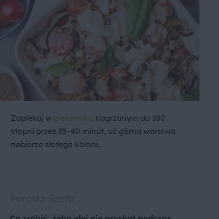
Zapiekaj w
piekarniku
nagrzanym do 180
stopni przez 35–40 minut, aż górna warstwa
nabierze złotego koloru.
Porada Szefa
Co zrobić, żeby olej nie pryskał podczas