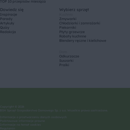
TOP 10 przepisów miesiąca
Dowiedz się
Wybierz sprzęt
Inspiracje
Kuchnia
Porady
Zmywarki
Artykuły
Chłodziarki i zamrażarki
Quizy
Piekarniki
Redakcja
Płyty grzewcze
Roboty kuchnne
Blendery ręczne i kielichowe
Dom
Odkurzacze
Suszarki
Pralki
Copyright © 2026
BSH Sprzęt Gospodarstwa Domowego Sp. z o.o. Wszelkie prawa zastrzeżone.
Informacje o przetwarzaniu danych osobowych
Podstawowe informacje prawne
Informacje na temat cookies
Regulamin