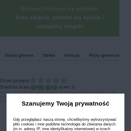
Gotowe? Pochwal się efektem.
Zrób zdjęcie, podziel się opinią i
zainspiruj innych!
Dania główne
Obiad
Kolacja
Płyty grzewcze
Oceń przepis
Średnia ocen: 3.67, Liczba ocen: 3
Drodzy użytkownicy, informujemy, że nie możemy Was zapewnić, że
publikowane opinie pochodzą od konsumentów, którzy korzystali z
przepisu.
Szanujemy Twoją prywatność
Gdy przeglądasz naszą stronę, chcielibyśmy wykorzystywać
pliki cookies i inne podobne technologie do zbierania danych
(m.in. adresy IP, inne identyfikatory internetowe) w trzech