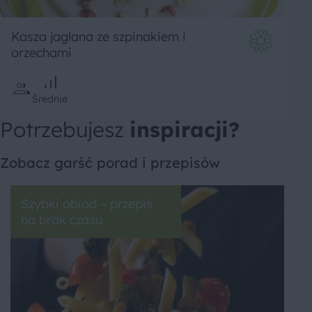
Kasza jaglana ze szpinakiem i
orzechami
Średnie
Potrzebujesz
inspiracji?
Zobacz garść porad i przepisów
Szybki obiad – przepis
na brak czasu