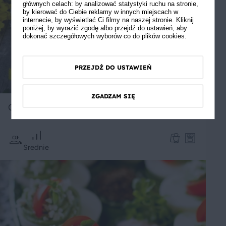
głównych celach: by analizować statystyki ruchu na stronie,
by kierować do Ciebie reklamy w innych miejscach w
internecie, by wyświetlać Ci filmy na naszej stronie. Kliknij
poniżej, by wyrazić zgodę albo przejdź do ustawień, aby
dokonać szczegółowych wyborów co do plików cookies.
PRZEJDŹ DO USTAWIEŃ
ZGADZAM SIĘ
Chleb domowy na Wielkanoc
Średnie