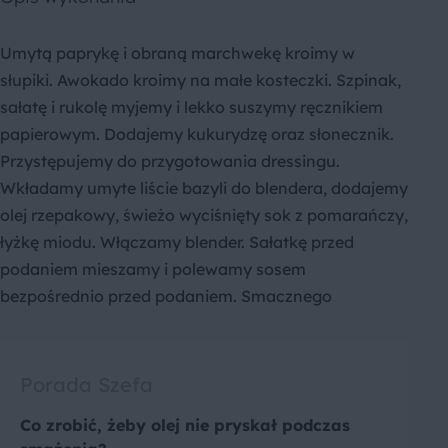
Umytą paprykę i obraną marchwekę kroimy w
słupiki. Awokado kroimy na małe kosteczki. Szpinak,
sałatę i rukolę myjemy i lekko suszymy ręcznikiem
papierowym. Dodajemy kukurydzę oraz słonecznik.
Przystępujemy do przygotowania dressingu.
Wkładamy umyte liście bazyli do blendera, dodajemy
olej rzepakowy, świeżo wyciśnięty sok z pomarańczy,
łyżkę miodu. Włączamy blender. Sałatkę przed
podaniem mieszamy i polewamy sosem
bezpośrednio przed podaniem. Smacznego
Porada Szefa
Co zrobić, żeby olej nie pryskał podczas