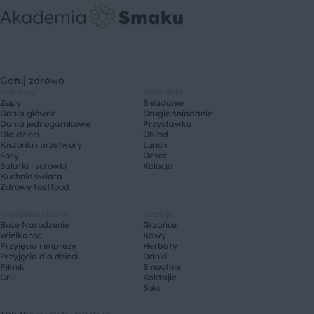
Gotuj zdrowo
Potrawy
Pora dnia
Zupy
Śniadanie
Dania główne
Drugie śniadanie
Dania jednogarnkowe
Przystawka
Dla dzieci
Obiad
Kiszonki i przetwory
Lunch
Sosy
Deser
Sałatki i surówki
Kolacja
Kuchnie świata
Zdrowy fastfood
Specjalne okazje
Napoje
Boże Narodzenie
Grzańce
Wielkanoc
Kawy
Przyjęcia i imprezy
Herbaty
Przyjęcia dla dzieci
Drinki
Piknik
Smoothie
Grill
Koktajle
Soki