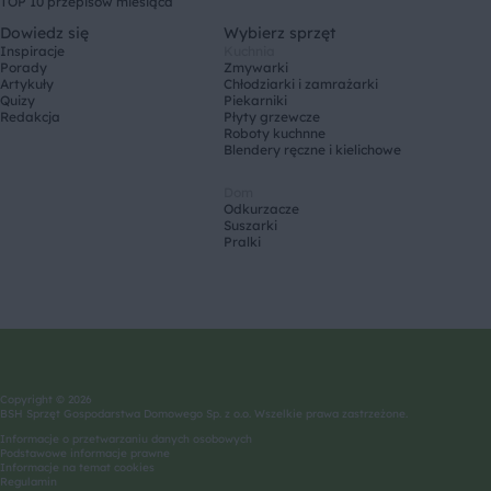
TOP 10 przepisów miesiąca
Dowiedz się
Wybierz sprzęt
Inspiracje
Kuchnia
Porady
Zmywarki
Artykuły
Chłodziarki i zamrażarki
Quizy
Piekarniki
Redakcja
Płyty grzewcze
Roboty kuchnne
Blendery ręczne i kielichowe
Dom
Odkurzacze
Suszarki
Pralki
Copyright © 2026
BSH Sprzęt Gospodarstwa Domowego Sp. z o.o. Wszelkie prawa zastrzeżone.
Informacje o przetwarzaniu danych osobowych
Podstawowe informacje prawne
Informacje na temat cookies
Regulamin