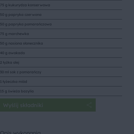
75 g kukurydza konserwowa
50 g papryka czerwona
50 g papryka pomarańczowa
75 g marchewka
50 g nasiona słonecznika
40 g awokado
2 łyżka olej
30 ml sok z pomarańczy
1 łyżeczka miód
15 g świeża bazylia
Wyślij składniki
Opis wykonania