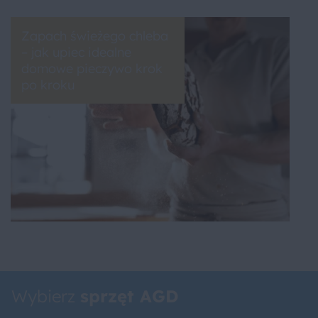
Zapach świeżego chleba
– jak upiec idealne
domowe pieczywo krok
po kroku
Wybierz
sprzęt AGD