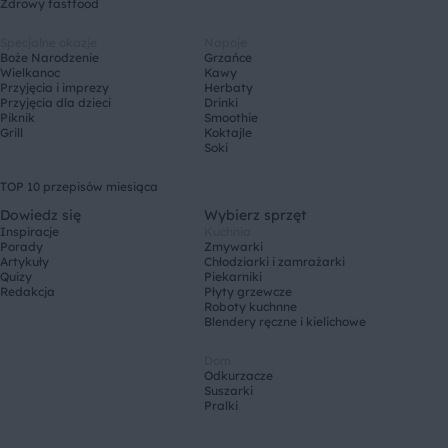
Zdrowy fastfood
Specjalne okazje
Napoje
Boże Narodzenie
Grzańce
Wielkanoc
Kawy
Przyjęcia i imprezy
Herbaty
Przyjęcia dla dzieci
Drinki
Piknik
Smoothie
Grill
Koktajle
Soki
TOP 10 przepisów miesiąca
Dowiedz się
Wybierz sprzęt
Inspiracje
Kuchnia
Porady
Zmywarki
Artykuły
Chłodziarki i zamrażarki
Quizy
Piekarniki
Redakcja
Płyty grzewcze
Roboty kuchnne
Blendery ręczne i kielichowe
Dom
Odkurzacze
Suszarki
Pralki