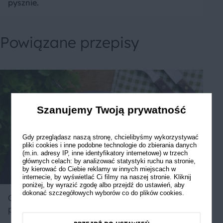
pysznie.
Powiązane przepisy
Szanujemy Twoją prywatność
Gdy przeglądasz naszą stronę, chcielibyśmy wykorzystywać
pliki cookies i inne podobne technologie do zbierania danych
(m.in. adresy IP, inne identyfikatory internetowe) w trzech
głównych celach: by analizować statystyki ruchu na stronie,
by kierować do Ciebie reklamy w innych miejscach w
internecie, by wyświetlać Ci filmy na naszej stronie. Kliknij
poniżej, by wyrazić zgodę albo przejdź do ustawień, aby
dokonać szczegółowych wyborów co do plików cookies.
Omlet z zielonymi szparagami i
pieczarkami