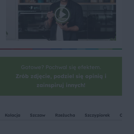
Gotowe? Pochwal się efektem.
Zrób zdjęcie, podziel się opinią i
zainspiruj innych!
Kolacja
Szczaw
Rzeżucha
Szczypiorek
Cytry