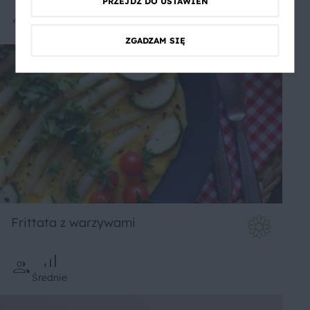
PRZEJDŹ DO USTAWIEŃ
Średnie
ZGADZAM SIĘ
Frittata z warzywami
Średnie