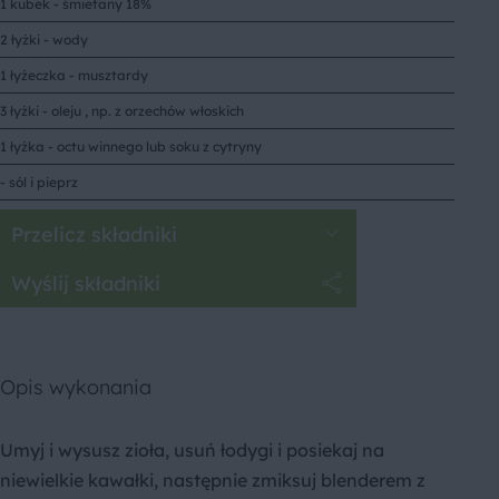
1 kubek - śmietany 18%
2 łyżki - wody
1 łyżeczka - musztardy
3 łyżki - oleju , np. z orzechów włoskich
1 łyżka - octu winnego lub soku z cytryny
- sól i pieprz
Przelicz składniki
Wyślij składniki
Opis wykonania
Umyj i wysusz zioła, usuń łodygi i posiekaj na
niewielkie kawałki, następnie zmiksuj blenderem z