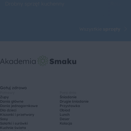
Drobny sprzęt kuchenny
Roboty 
Wszystkie
sprzęty
Gotuj zdrowo
Potrawy
Pora dnia
Zupy
Śniadanie
Dania główne
Drugie śniadanie
Dania jednogarnkowe
Przystawka
Dla dzieci
Obiad
Kiszonki i przetwory
Lunch
Sosy
Deser
Sałatki i surówki
Kolacja
Kuchnie świata