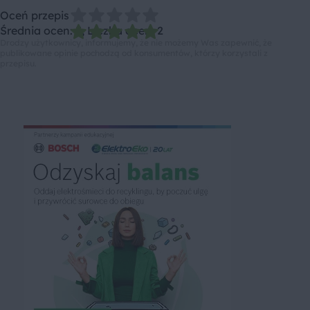
Oceń przepis
Średnia ocen: 5, Liczba ocen: 2
Drodzy użytkownicy, informujemy, że nie możemy Was zapewnić, że
publikowane opinie pochodzą od konsumentów, którzy korzystali z
przepisu.