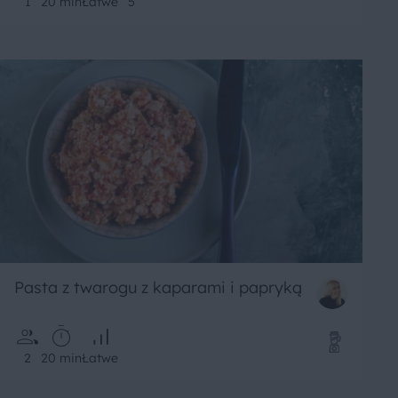
1
20 min
Łatwe
5
Pasta z twarogu z kaparami i papryką
2
20 min
Łatwe