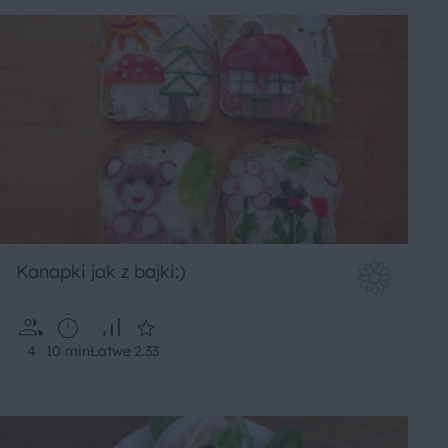
Kanapki jak z bajki:)
4
10 min
Łatwe
2.33