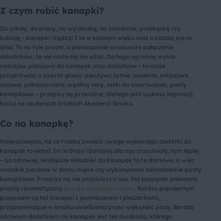
Z czym robić kanapki?
Do szkoły, do pracy, na wycieczkę, na śniadanie, przekąskę czy
kolację – kanapki rządzą! I to w każdym wieku oraz o każdej porze
dnia. To na tyle proste, a jednocześnie smakowite połączenie
składników, że nie może się nie udać. Do tego ogromny wybór
rodzajów pieczywa do kanapek oraz dodatków – to może
przyprawiać o zawrót głowy: pieczywo żytnie, pszenne, orkiszowe,
razowe, pełnoziarniste, wędliny sery, serki do smarowania, pasty
kanapkowe – przepisy są przeróżne, dlatego jeśli szukasz inspiracji,
bazuj na zaufanych źródłach Akademii Smaku.
Co na kanapkę?
Najważniejsze, na co trzeba zwrócić uwagę wybierając dodatki do
kanapek to skład. Im krótszy i bardziej dla nas zrozumiały, tym lepiej
– bo zdrowiej. Najlepsze składniki do kanapek to te domowe, a więc
wszelkie pieczone w domu mięsa czy wykonywane samodzielnie pasty
kanapkowe. Przepisy na nie znajdziesz u nas. Na początek polecamy
prostą i aromatyczną
pastę z dodatkiem curry
. Bardzo popularnym
przepisem są też kanapki z parmezanem i pieczarkami,
przypominające w smaku uwielbianą przez większość pizzę. Bardzo
zdrowym dodatkiem do kanapek jest też awokado, którego