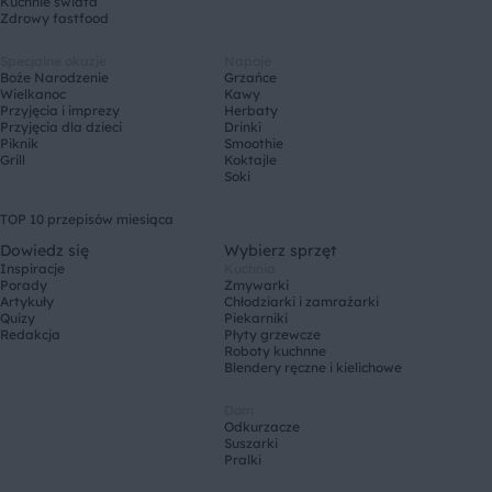
Kuchnie świata
Zdrowy fastfood
Specjalne okazje
Napoje
Boże Narodzenie
Grzańce
Wielkanoc
Kawy
Przyjęcia i imprezy
Herbaty
Przyjęcia dla dzieci
Drinki
Piknik
Smoothie
Grill
Koktajle
Soki
TOP 10 przepisów miesiąca
Dowiedz się
Wybierz sprzęt
Inspiracje
Kuchnia
Porady
Zmywarki
Artykuły
Chłodziarki i zamrażarki
Quizy
Piekarniki
Redakcja
Płyty grzewcze
Roboty kuchnne
Blendery ręczne i kielichowe
Dom
Odkurzacze
Suszarki
Pralki