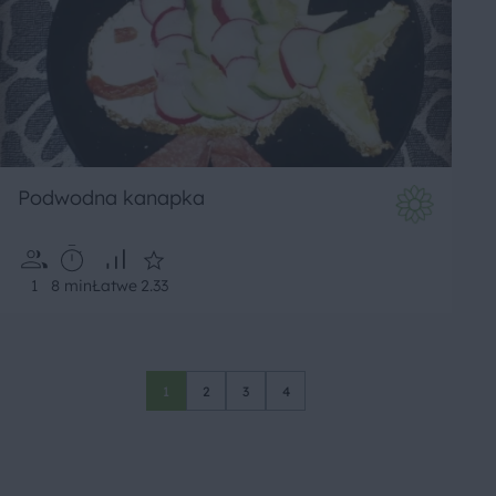
Podwodna kanapka
1
8 min
Łatwe
2.33
1
2
3
4