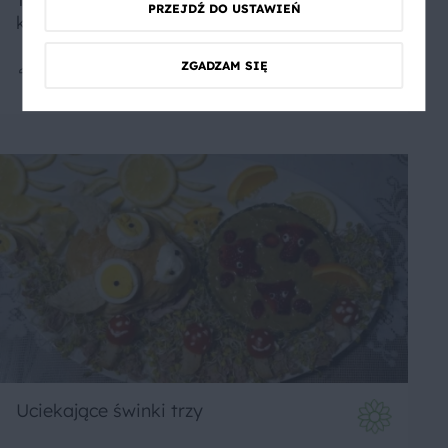
PRZEJDŹ DO USTAWIEŃ
koleslawem
ZGADZAM SIĘ
4
25 min
Łatwe
Uciekające świnki trzy