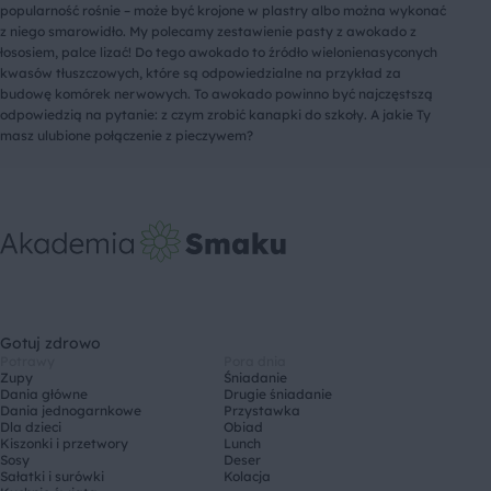
popularność rośnie – może być krojone w plastry albo można wykonać
z niego smarowidło. My polecamy zestawienie pasty z awokado z
łososiem, palce lizać! Do tego awokado to źródło wielonienasyconych
kwasów tłuszczowych, które są odpowiedzialne na przykład za
budowę komórek nerwowych. To awokado powinno być najczęstszą
odpowiedzią na pytanie: z czym zrobić kanapki do szkoły. A jakie Ty
masz ulubione połączenie z pieczywem?
Gotuj zdrowo
Potrawy
Pora dnia
Zupy
Śniadanie
Dania główne
Drugie śniadanie
Dania jednogarnkowe
Przystawka
Dla dzieci
Obiad
Kiszonki i przetwory
Lunch
Sosy
Deser
Sałatki i surówki
Kolacja