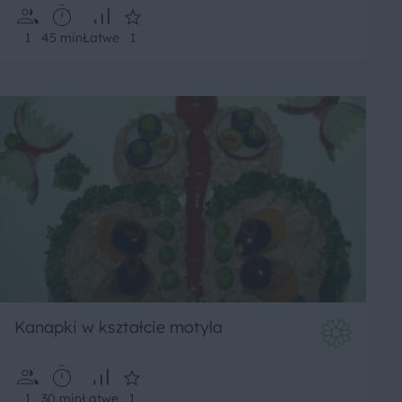
1
45 min
Łatwe
1
Kanapki w kształcie motyla
1
30 min
Łatwe
1