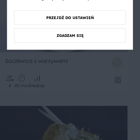
PRZEJDŹ DO USTAWIEŃ
ZGADZAM SIĘ
Soczewica z warzywami
4
45 min
Średnie