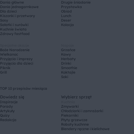
Dania główne
Drugie śniadanie
Dania jednogarnkowe
Przystawka
Dla dzieci
Obiad
Kiszonki i przetwory
Lunch
Sosy
Deser
Sałatki i surówki
Kolacja
Kuchnie świata
Zdrowy fastfood
Specjalne okazje
Napoje
Boże Narodzenie
Grzańce
Wielkanoc
Kawy
Przyjęcia i imprezy
Herbaty
Przyjęcia dla dzieci
Drinki
Piknik
Smoothie
Grill
Koktajle
Soki
TOP 10 przepisów miesiąca
Dowiedz się
Wybierz sprzęt
Inspiracje
Kuchnia
Porady
Zmywarki
Artykuły
Chłodziarki i zamrażarki
Quizy
Piekarniki
Redakcja
Płyty grzewcze
Roboty kuchnne
Blendery ręczne i kielichowe