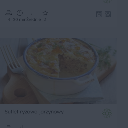
4
20 min
Średnie
3
Suflet ryżowo-jarzynowy