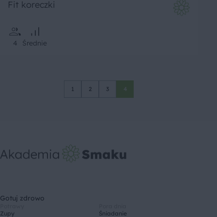
Fit koreczki
4
Średnie
1
2
3
4
Gotuj zdrowo
Potrawy
Pora dnia
Zupy
Śniadanie