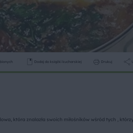
ubionych
Dodaj do książki kucharskiej
Drukuj
wa, która znalazła swoich miłośników wśród tych , którz