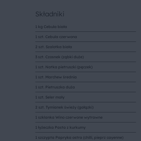
Składniki
1 kg Cebula biała
1 szt. Cebula czerwona
2 szt. Szalotka biała
3 szt. Czosnek (ząbki duże)
1 szt. Natka pietruszki (pęczek)
1 szt. Marchew średnia
1 szt. Pietruszka duża
1 szt. Seler mały
2 szt. Tymianek świeży (gałązki)
1 szklanka Wino czerwone wytrawne
1 łyżeczka Pasta z kurkumy
1 szczypta Papryka ostra (chilli, pieprz cayenne)