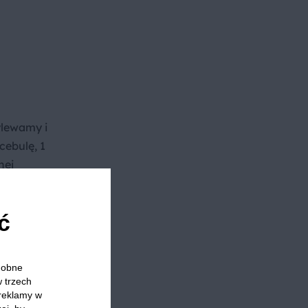
ylewamy i
cebulę, 1
nej
telni
nięty
ć
rywamy
45 minut.
odobne
wą,
w trzech
 reklamy w