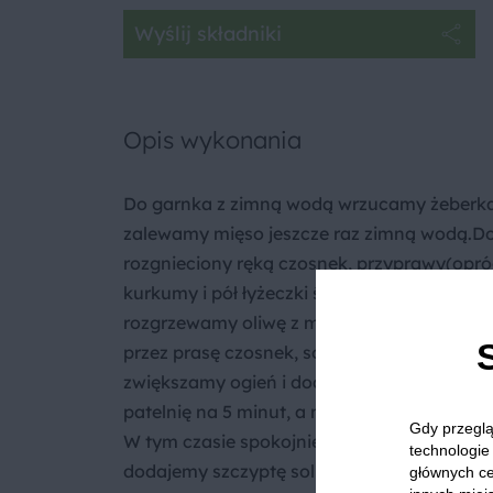
Wyślij składniki
Opis wykonania
Do garnka z zimną wodą wrzucamy żeberka
zalewamy mięso jeszcze raz zimną wodą.Dod
rozgnieciony ręką czosnek, przyprawy(oprócz
kurkumy i pół łyżeczki świeżego imbiru), 
rozgrzewamy oliwę z masłem, wrzucamy pokr
przez prasę czosnek, solimy, smażymy na ma
zwiększamy ogień i dodajemy wino. Kiedy 
patelnię na 5 minut, a następnie przerzuca
Gdy przeglą
W tym czasie spokojnie zajmujemy się robie
technologie 
dodajemy szczyptę soli i majeranek oraz p
głównych ce