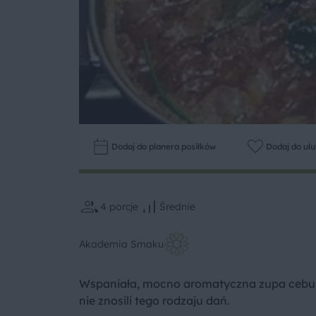
Dodaj do planera posiłków
Dodaj do ul
4
porcje
Średnie
Akademia Smaku
Wspaniała, mocno aromatyczna zupa cebulo
nie znosili tego rodzaju dań.