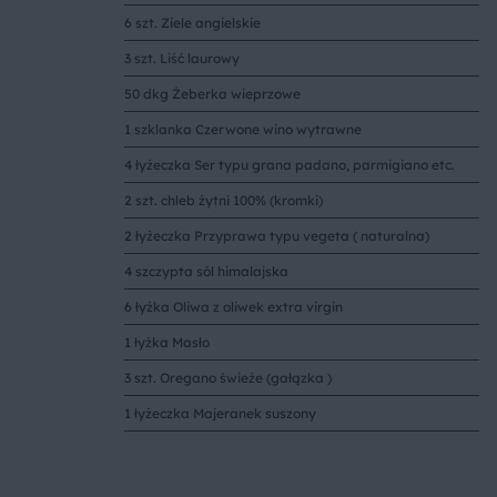
6 szt. Ziele angielskie
3 szt. Liść laurowy
50 dkg Żeberka wieprzowe
1 szklanka Czerwone wino wytrawne
4 łyżeczka Ser typu grana padano, parmigiano etc.
2 szt. chleb żytni 100% (kromki)
2 łyżeczka Przyprawa typu vegeta ( naturalna)
4 szczypta sól himalajska
6 łyżka Oliwa z oliwek extra virgin
1 łyżka Masło
3 szt. Oregano świeże (gałązka )
1 łyżeczka Majeranek suszony