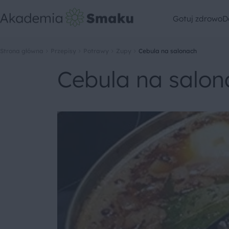
Gotuj zdrowo
D
Strona główna
Przepisy
Potrawy
Zupy
Cebula na salonach
Cebula na salon