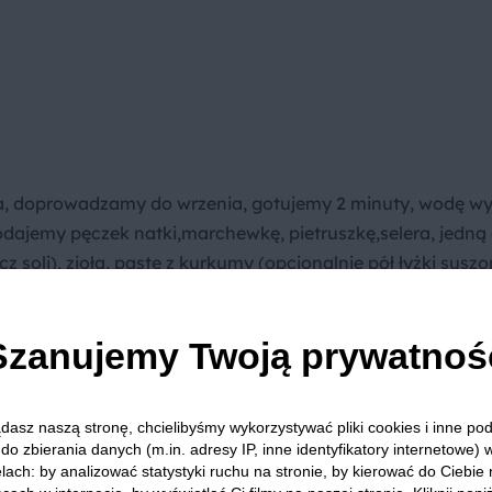
, doprowadzamy do wrzenia, gotujemy 2 minuty, wodę w
ajemy pęczek natki,marchewkę, pietruszkę,selera, jedną 
 soli), zioła, pastę z kurkumy (opcjonalnie pół łyżki suszo
doprowadzamy do wrzenia i na małym ogniu gotujemy. Na pa
ojoną w drobną kostkę cebulę(wszystkie rodzaje) i wyciś
Szanujemy Twoją prywatnoś
łym ogniu, a kiedy cebulka będzie już kremowa i złocista,
już alkohol odparuje,mieszamy, zmniejszamy ogień, przyk
my zawartość patelni do garnka i dalej gotujemy około 40-
dasz naszą stronę, chcielibyśmy wykorzystywać pliki cookies i inne p
niem grzanek - chleb kroimy w kostki, polewamy lekko oli
do zbierania danych (m.in. adresy IP, inne identyfikatory internetowe) 
ół wyciśniętego ząbka czosnku, wkładamy do piekarnika
lach: by analizować statystyki ruchu na stronie, by kierować do Ciebie