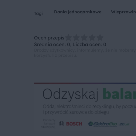
Dania jednogarnkowe
Wieprzowi
Tagi
Oceń przepis
Średnia ocen: 0, Liczba ocen: 0
Drodzy użytkownicy, informujemy, że nie możemy
korzystali z przepisu.