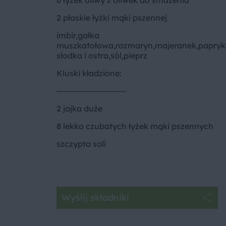
2 płaskie łyżki mąki pszennej
imbir,gałka
muszkatołowa,rozmaryn,majeranek,papry
słodka i ostra,sól,pieprz
Kluski kładzione:
-----------------------
2 jajka duże
8 lekko czubatych łyżek mąki pszennych
szczypta soli
Wyślij składniki