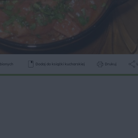
ubionych
Dodaj do książki kucharskiej
Drukuj