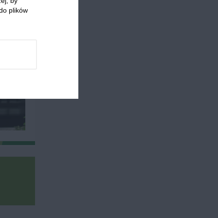
ej, by
do plików