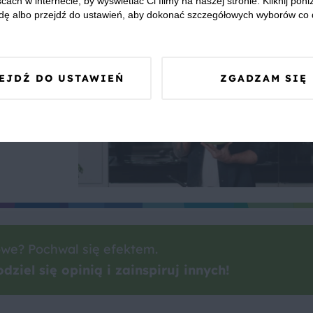
cach w internecie, by wyświetlać Ci filmy na naszej stronie. Kliknij poniż
dę albo przejdź do ustawień, aby dokonać szczegółowych wyborów co 
EJDŹ DO USTAWIEŃ
ZGADZAM SIĘ
a to
ratować
we? Pochwal się efektem.
dziel się opinią i zainspiruj innych!