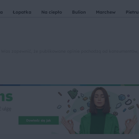
na
Łopatka
Na ciepło
Bulion
Marchew
Pietr
 Was zapewnić, że publikowane opinie pochodzą od konsumentów,