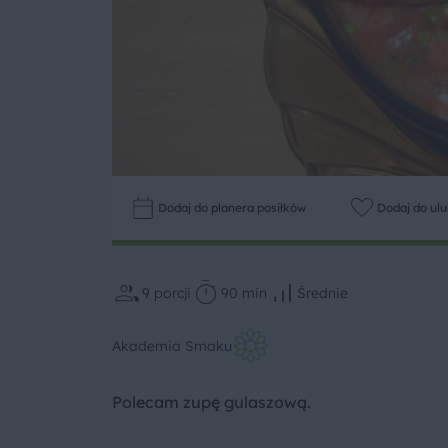
Dodaj do planera posiłków
Dodaj do ul
9
porcji
90 min
Średnie
Akademia Smaku
Polecam zupę gulaszową.