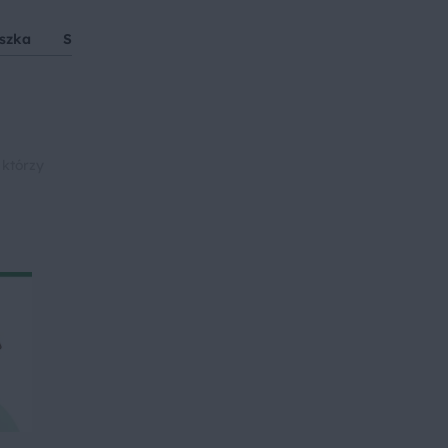
uszka
Seler
Buraki
Cukinia
Cebula
Pieczarki
 którzy