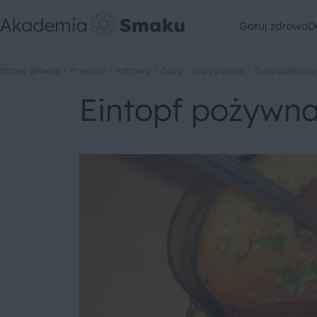
Gotuj zdrowo
D
Strona główna
Przepisy
Potrawy
Zupy
Zupy polskie
Zupa gulaszo
Eintopf pożywn