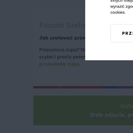
innych miejs
wyrazić zgo
cookies.
Porada Szefa
PRZ
Jak uratować przesoloną zupę?
Przesolona zupa? Nie martw się, mamy n
szybki i prosty patent. Dowiedz się,
jak u
przesoloną zupę
.
Goto
Zrób zdjęcie, po