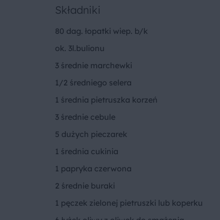
Składniki
80 dag. łopatki wiep. b/k
ok. 3l.bulionu
3 średnie marchewki
1/2 średniego selera
1 średnia pietruszka korzeń
3 średnie cebule
5 dużych pieczarek
1 średnia cukinia
1 papryka czerwona
2 średnie buraki
1 pęczek zielonej pietruszki lub koperku
6 łyżek oliwy z oliwek do smażenia