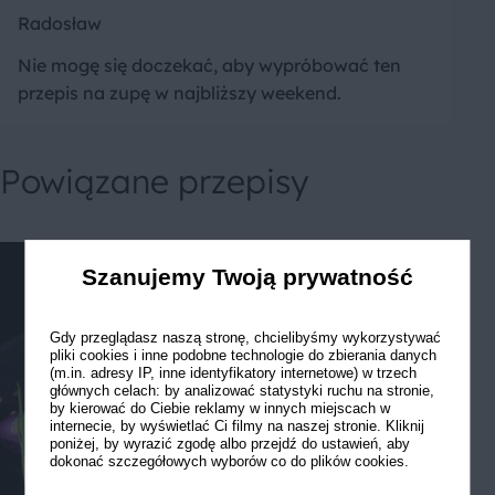
Radosław
Nie mogę się doczekać, aby wypróbować ten
przepis na zupę w najbliższy weekend.
Powiązane przepisy
Szanujemy Twoją prywatność
Gdy przeglądasz naszą stronę, chcielibyśmy wykorzystywać
pliki cookies i inne podobne technologie do zbierania danych
(m.in. adresy IP, inne identyfikatory internetowe) w trzech
głównych celach: by analizować statystyki ruchu na stronie,
by kierować do Ciebie reklamy w innych miejscach w
internecie, by wyświetlać Ci filmy na naszej stronie. Kliknij
poniżej, by wyrazić zgodę albo przejdź do ustawień, aby
dokonać szczegółowych wyborów co do plików cookies.