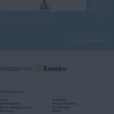
Drobny sprzęt kuchenny
Roboty 
Wszystkie
sprzęty
Gotuj zdrowo
Potrawy
Pora dnia
Zupy
Śniadanie
Dania główne
Drugie śniadanie
Dania jednogarnkowe
Przystawka
Dla dzieci
Obiad