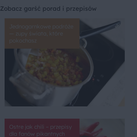
Zobacz garść porad i przepisów
Jednogarnkowe podróże
— zupy świata, które
pokochasz
Ostre jak chili – przepisy
dla fanów pikantnych