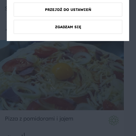
Sałatka jajeczna
PRZEJDŹ DO USTAWIEŃ
ZGADZAM SIĘ
Średnie
Pizza z pomidorami i jajem