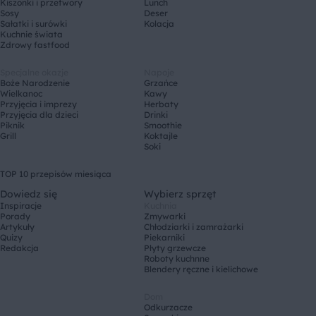
Kiszonki i przetwory
Lunch
Sosy
Deser
Sałatki i surówki
Kolacja
Kuchnie świata
Zdrowy fastfood
Specjalne okazje
Napoje
Boże Narodzenie
Grzańce
Wielkanoc
Kawy
Przyjęcia i imprezy
Herbaty
Przyjęcia dla dzieci
Drinki
Piknik
Smoothie
Grill
Koktajle
Soki
TOP 10 przepisów miesiąca
Dowiedz się
Wybierz sprzęt
Inspiracje
Kuchnia
Porady
Zmywarki
Artykuły
Chłodziarki i zamrażarki
Quizy
Piekarniki
Redakcja
Płyty grzewcze
Roboty kuchnne
Blendery ręczne i kielichowe
Dom
Odkurzacze