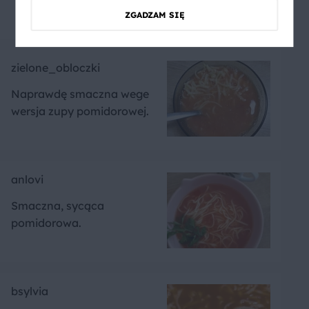
ZGADZAM SIĘ
zielone_obloczki
Naprawdę smaczna wege
wersja zupy pomidorowej.
anlovi
Smaczna, sycąca
pomidorowa.
bsylvia