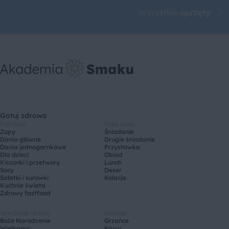
Wszystkie
sprzęty
Gotuj zdrowo
Potrawy
Pora dnia
Zupy
Śniadanie
Dania główne
Drugie śniadanie
Dania jednogarnkowe
Przystawka
Dla dzieci
Obiad
Kiszonki i przetwory
Lunch
Sosy
Deser
Sałatki i surówki
Kolacja
Kuchnie świata
Zdrowy fastfood
Specjalne okazje
Napoje
Boże Narodzenie
Grzańce
Wielkanoc
Kawy