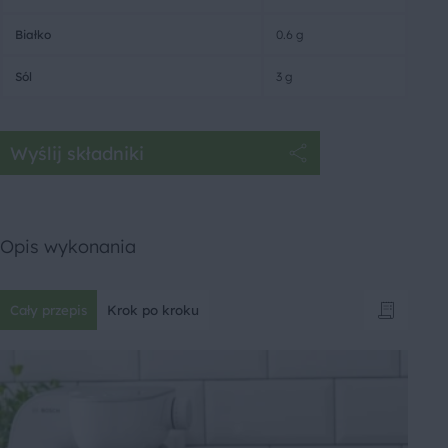
Białko
0.6 g
Sól
3 g
Wyślij składniki
Opis wykonania
Cały przepis
Krok po kroku