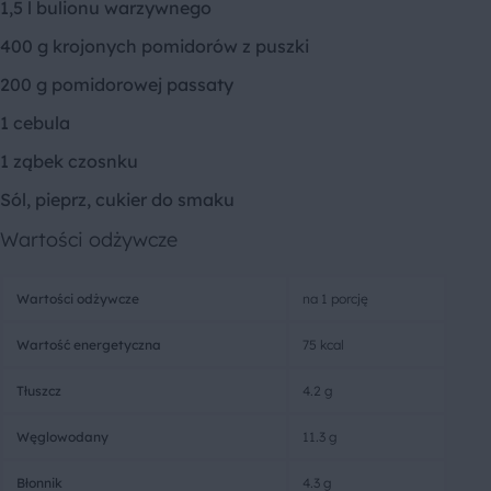
1,5 l bulionu warzywnego
400 g krojonych pomidorów z puszki
200 g pomidorowej passaty
1 cebula
1 ząbek czosnku
Sól, pieprz, cukier do smaku
Wartości odżywcze
Wartości odżywcze
na 1 porcję
Wartość energetyczna
75 kcal
Tłuszcz
4.2 g
Węglowodany
11.3 g
Błonnik
4.3 g