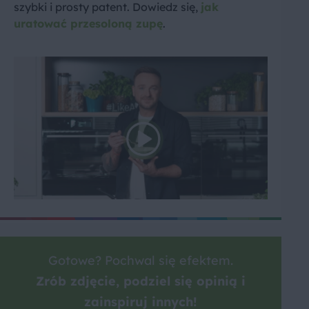
szybki i prosty patent. Dowiedz się,
jak
uratować przesoloną zupę
.
Gotowe? Pochwal się efektem.
Zrób zdjęcie, podziel się opinią i
zainspiruj innych!