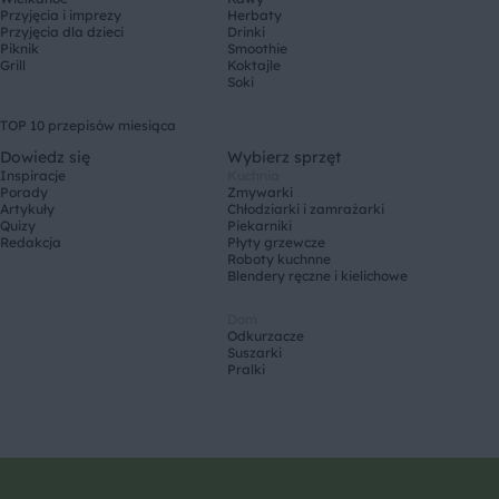
Przyjęcia i imprezy
Herbaty
Przyjęcia dla dzieci
Drinki
Piknik
Smoothie
Grill
Koktajle
Soki
TOP 10 przepisów miesiąca
Dowiedz się
Wybierz sprzęt
Inspiracje
Kuchnia
Porady
Zmywarki
Artykuły
Chłodziarki i zamrażarki
Quizy
Piekarniki
Redakcja
Płyty grzewcze
Roboty kuchnne
Blendery ręczne i kielichowe
Dom
Odkurzacze
Suszarki
Pralki