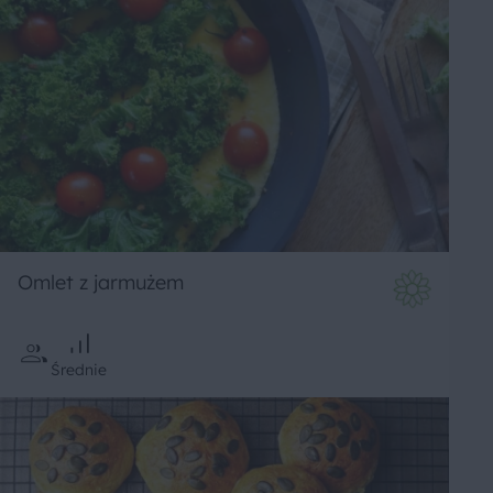
Omlet z jarmużem
Średnie