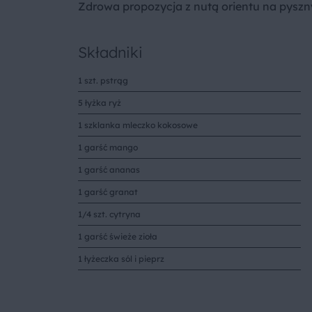
Zdrowa propozycja z nutą orientu na pyszn
Składniki
1 szt. pstrąg
5 łyżka ryż
1 szklanka mleczko kokosowe
1 garść mango
1 garść ananas
1 garść granat
1/4 szt. cytryna
1 garść świeże zioła
1 łyżeczka sól i pieprz