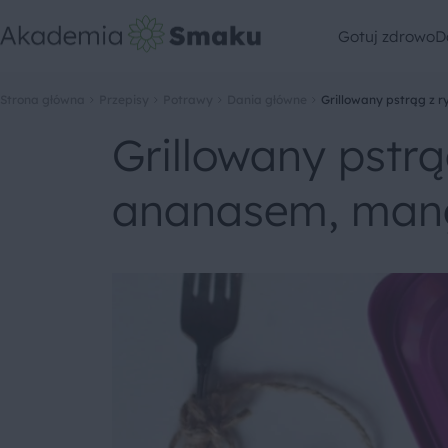
Gotuj zdrowo
D
Strona główna
Przepisy
Potrawy
Dania główne
Grillowany pstrąg z
Grillowany pstr
ananasem, mang