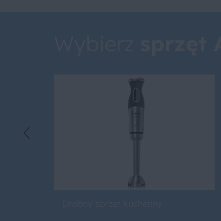
Wybierz
sprzęt
Drobny sprzęt kuchenny