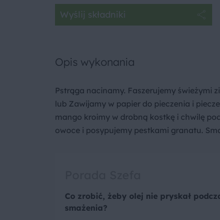
Wyślij składniki
Opis wykonania
Pstrąga nacinamy. Faszerujemy świeżymi zioł
lub Zawijamy w papier do pieczenia i piec
mango kroimy w drobną kostkę i chwilę po
owoce i posypujemy pestkami granatu. Sm
Porada Szefa
Co zrobić, żeby olej nie pryskał podcz
smażenia?