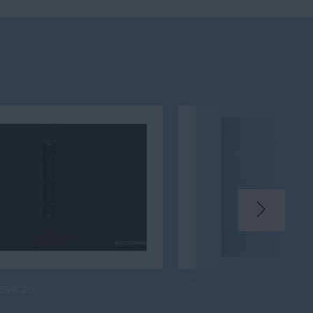
zewcze
Piekarniki