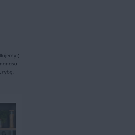
llujemy (
nanasa i
 rybę,