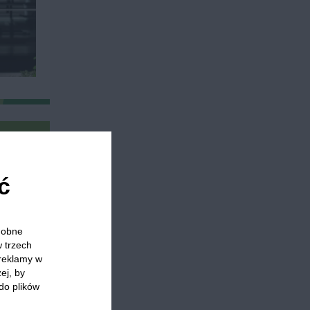
ć
odobne
ko kokosowe
Mango
Anansy
Granat
Cytryny
w trzech
 reklamy w
ej, by
do plików