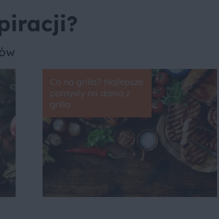
piracji?
sów
Co na grilla? Najlepsze
pomysły na dania z
grilla