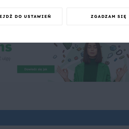
 Was zapewnić, że publikowane opinie pochodzą od konsumentów,
EJDŹ DO USTAWIEŃ
ZGADZAM SIĘ