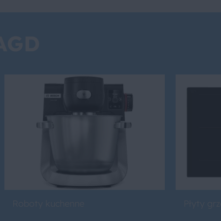
 AGD
Roboty kuchenne
Płyty gr