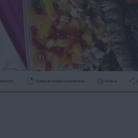
ubionych
Dodaj do książki kucharskiej
Drukuj