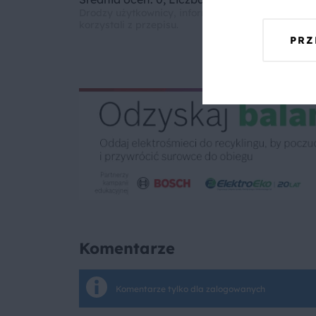
Drodzy użytkownicy, informujemy, że nie możemy
korzystali z przepisu.
PRZ
Komentarze
Komentarze tylko dla zalogowanych