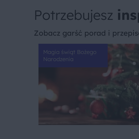
Potrzebujesz
ins
Zobacz garść porad i przepi
Magia świąt Bożego
Narodzenia