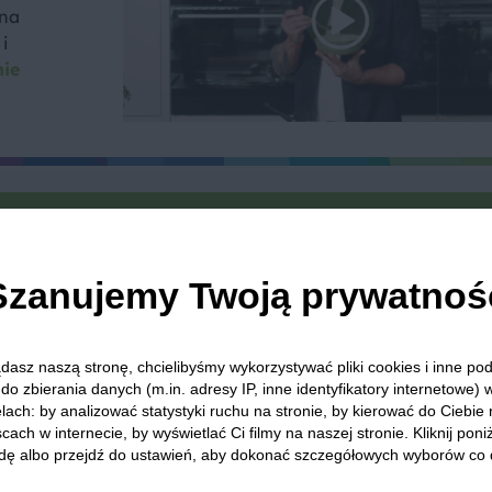
 na
i
nie
we? Pochwal się efektem.
dziel się opinią i zainspiruj innych!
Szanujemy Twoją prywatnoś
dasz naszą stronę, chcielibyśmy wykorzystywać pliki cookies i inne p
nch
Pstrąg
Obiad
Kolacja
Grill
Ryż
Mlecz
do zbierania danych (m.in. adresy IP, inne identyfikatory internetowe) 
lach: by analizować statystyki ruchu na stronie, by kierować do Ciebie
cach w internecie, by wyświetlać Ci filmy na naszej stronie. Kliknij poniż
dę albo przejdź do ustawień, aby dokonać szczegółowych wyborów co 