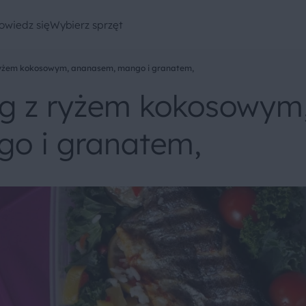
owiedz się
Wybierz sprzęt
 ryżem kokosowym, ananasem, mango i granatem,
ąg z ryżem kokosowym
o i granatem,