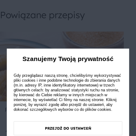
Powiązane przepisy
Szanujemy Twoją prywatność
Gdy przeglądasz naszą stronę, chcielibyśmy wykorzystywać
pliki cookies i inne podobne technologie do zbierania danych
(m.in. adresy IP, inne identyfikatory internetowe) w trzech
głównych celach: by analizować statystyki ruchu na stronie,
by kierować do Ciebie reklamy w innych miejscach w
internecie, by wyświetlać Ci filmy na naszej stronie. Kliknij
poniżej, by wyrazić zgodę albo przejdź do ustawień, aby
Pierogi (kluski) leniwe z kaszą manną
dokonać szczegółowych wyborów co do plików cookies.
PRZEJDŹ DO USTAWIEŃ
Średnie
5