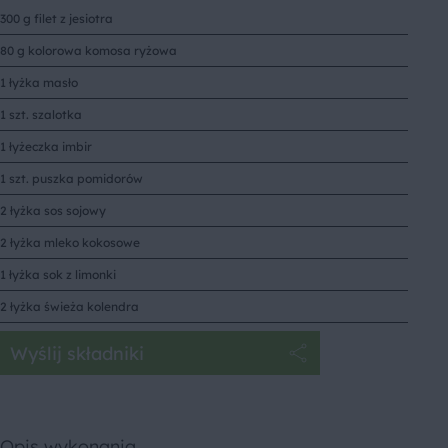
300 g filet z jesiotra
80 g kolorowa komosa ryżowa
1 łyżka masło
1 szt. szalotka
1 łyżeczka imbir
1 szt. puszka pomidorów
2 łyżka sos sojowy
2 łyżka mleko kokosowe
1 łyżka sok z limonki
2 łyżka świeża kolendra
Wyślij składniki
Opis wykonania