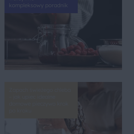
kompleksowy poradnik
Zapach świeżego chleba
– jak upiec idealne
domowe pieczywo krok
po kroku