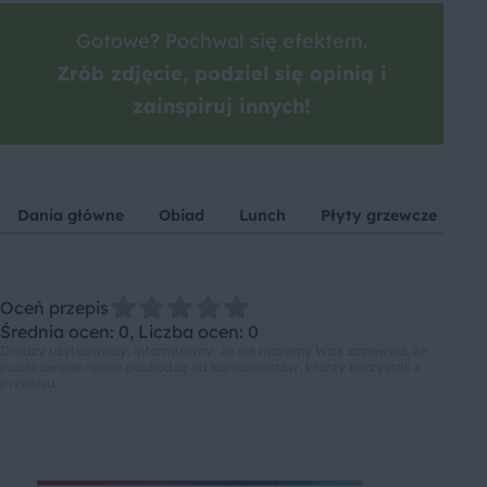
Gotowe? Pochwal się efektem.
Zrób zdjęcie, podziel się opinią i
zainspiruj innych!
Dania główne
Obiad
Lunch
Płyty grzewcze
Fi
Oceń przepis
Średnia ocen: 0, Liczba ocen: 0
Drodzy użytkownicy, informujemy, że nie możemy Was zapewnić, że
publikowane opinie pochodzą od konsumentów, którzy korzystali z
przepisu.