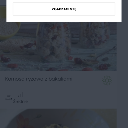
ZGADZAM SIĘ
Komosa ryżowa z bakaliami
Średnie