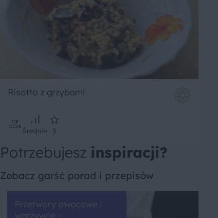
Risotto z grzybami
Średnie
5
Potrzebujesz
inspiracji?
Zobacz garść porad i przepisów
Przetwory owocowe i
warzywne –