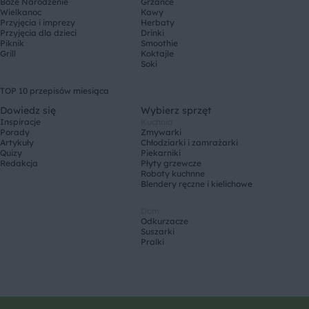
Boże Narodzenie
Grzańce
Wielkanoc
Kawy
Przyjęcia i imprezy
Herbaty
Przyjęcia dla dzieci
Drinki
Piknik
Smoothie
Grill
Koktajle
Soki
TOP 10 przepisów miesiąca
Dowiedz się
Wybierz sprzęt
Inspiracje
Kuchnia
Porady
Zmywarki
Artykuły
Chłodziarki i zamrażarki
Quizy
Piekarniki
Redakcja
Płyty grzewcze
Roboty kuchnne
Blendery ręczne i kielichowe
Dom
Odkurzacze
Suszarki
Pralki