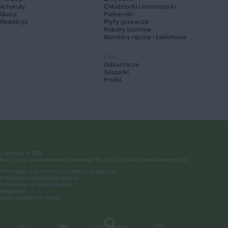
Artykuły
Chłodziarki i zamrażarki
Quizy
Piekarniki
Redakcja
Płyty grzewcze
Roboty kuchnne
Blendery ręczne i kielichowe
Dom
Odkurzacze
Suszarki
Pralki
Copyright © 2026
BSH Sprzęt Gospodarstwa Domowego Sp. z o.o. Wszelkie prawa zastrzeżone.
Informacje o przetwarzaniu danych osobowych
Podstawowe informacje prawne
Informacje na temat cookies
Regulamin
Zgłoś problem ze stroną
Znajdź przepis