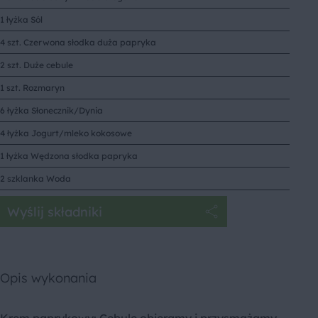
1 łyżka Sól
4 szt. Czerwona słodka duża papryka
2 szt. Duże cebule
1 szt. Rozmaryn
6 łyżka Słonecznik/Dynia
4 łyżka Jogurt/mleko kokosowe
1 łyżka Wędzona słodka papryka
2 szklanka Woda
Wyślij składniki
Opis wykonania