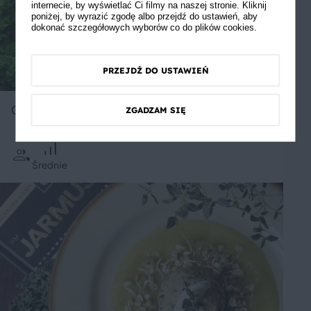
internecie, by wyświetlać Ci filmy na naszej stronie. Kliknij
poniżej, by wyrazić zgodę albo przejdź do ustawień, aby
dokonać szczegółowych wyborów co do plików cookies.
PRZEJDŹ DO USTAWIEŃ
Omlet z jarmużem
ZGADZAM SIĘ
Średnie