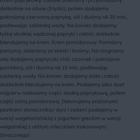
Krem paprykowy: Cebule obieramy i przysmażamy
delikatnie na oliwie (3 łyżki), potem dodajemy
pokrojoną czerwoną paprykę, sól i dusimy ok 20 min,
podlewając szklanką wody. Na koniec dodajemy
łyżkę słodkiej wędzonej papryki i całość dokładnie
blendujemy na krem. Krem pomidorowy: Pomidory
parzymy, obieramy ze skórki i kroimy, Na rozgrzany
olej dodajemy papryczki chili, czosnek i pokrojone
pomidory, sól i dusimy ok 15 min, podlewając
szklanką wody. Na koniec dodajemy zioła i całość
dokładnie blendujemy na krem. Podajemy jako duet
najpierw nalewamy część słodką paprykową, potem
część ostrą pomidorową. Dekorujemy prażonymi
pestkami słonecznika/ dyni i ziołami podajemy w
wersji wegetariańskiej z jogurtem greckim w wersji
wegańskiej z ubitym mleczkiem kokosowym.
Smacznego!