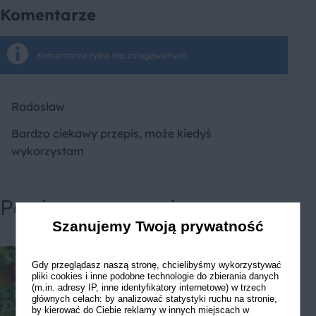
Komentarze
Komentarze tylko dla zalogowanych
Radosław
Bardzo ciekawy przepis, może kiedyś
wykorzystam
Powiązane przepisy
Szanujemy Twoją prywatność
Gdy przeglądasz naszą stronę, chcielibyśmy wykorzystywać
pliki cookies i inne podobne technologie do zbierania danych
(m.in. adresy IP, inne identyfikatory internetowe) w trzech
głównych celach: by analizować statystyki ruchu na stronie,
by kierować do Ciebie reklamy w innych miejscach w