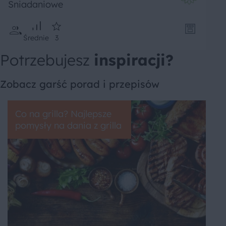
Sniadaniowe
Średnie
3
Potrzebujesz
inspiracji?
Zobacz garść porad i przepisów
Co na grilla? Najlepsze
pomysły na dania z grilla