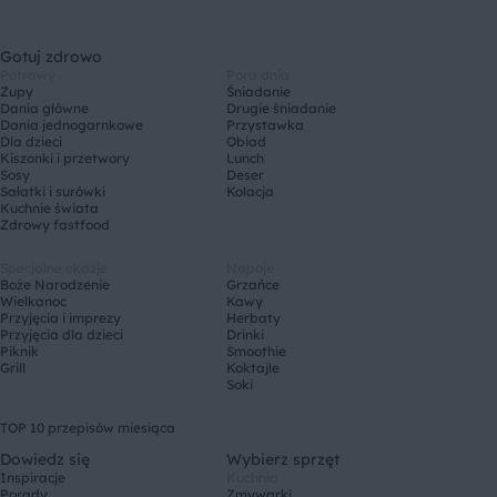
Gotuj zdrowo
Potrawy
Pora dnia
Zupy
Śniadanie
Dania główne
Drugie śniadanie
Dania jednogarnkowe
Przystawka
Dla dzieci
Obiad
Kiszonki i przetwory
Lunch
Sosy
Deser
Sałatki i surówki
Kolacja
Kuchnie świata
Zdrowy fastfood
Specjalne okazje
Napoje
Boże Narodzenie
Grzańce
Wielkanoc
Kawy
Przyjęcia i imprezy
Herbaty
Przyjęcia dla dzieci
Drinki
Piknik
Smoothie
Grill
Koktajle
Soki
TOP 10 przepisów miesiąca
Dowiedz się
Wybierz sprzęt
Inspiracje
Kuchnia
Porady
Zmywarki