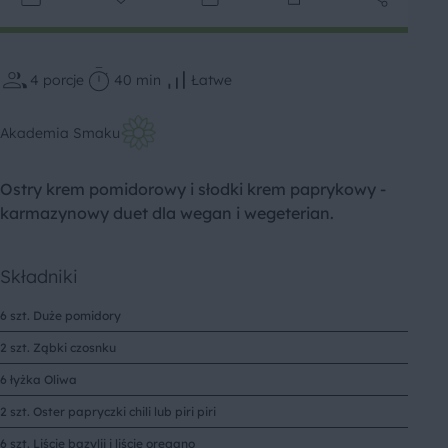
4
porcje
40 min
Łatwe
Akademia Smaku
Ostry krem pomidorowy i słodki krem paprykowy -
karmazynowy duet dla wegan i wegeterian.
Składniki
6 szt. Duże pomidory
2 szt. Ząbki czosnku
6 łyżka Oliwa
2 szt. Oster papryczki chili lub piri piri
6 szt. Liście bazylii i liście oregano