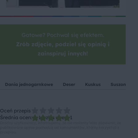
Gotowe? Pochwal się efektem.
Zrób zdjęcie, podziel się opinią i
zainspiruj innych!
Dania jednogarnkowe
Deser
Kuskus
Suszona żur
Oceń przepis
Średnia ocen: 5, Liczba ocen: 1
Drodzy użytkownicy, informujemy, że nie możemy Was zapewnić, że
publikowane opinie pochodzą od konsumentów, którzy korzystali z
przepisu.