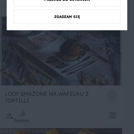
Łatwe
ZGADZAM SIĘ
LODY SMAŻONE NA WAFELKU Z
TORTILLI
Średnie