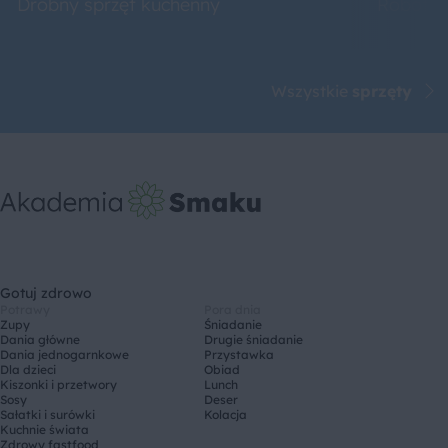
Drobny sprzęt kuchenny
Roboty 
Wszystkie
sprzęty
Gotuj zdrowo
Potrawy
Pora dnia
Zupy
Śniadanie
Dania główne
Drugie śniadanie
Dania jednogarnkowe
Przystawka
Dla dzieci
Obiad
Kiszonki i przetwory
Lunch
Sosy
Deser
Sałatki i surówki
Kolacja
Kuchnie świata
Zdrowy fastfood