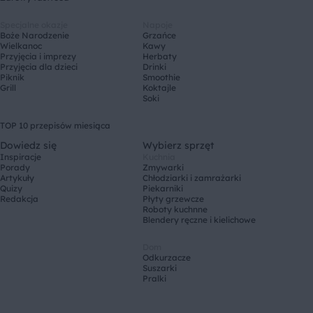
Specjalne okazje
Napoje
Boże Narodzenie
Grzańce
Wielkanoc
Kawy
Przyjęcia i imprezy
Herbaty
Przyjęcia dla dzieci
Drinki
Piknik
Smoothie
Grill
Koktajle
Soki
TOP 10 przepisów miesiąca
Dowiedz się
Wybierz sprzęt
Inspiracje
Kuchnia
Porady
Zmywarki
Artykuły
Chłodziarki i zamrażarki
Quizy
Piekarniki
Redakcja
Płyty grzewcze
Roboty kuchnne
Blendery ręczne i kielichowe
Dom
Odkurzacze
Suszarki
Pralki