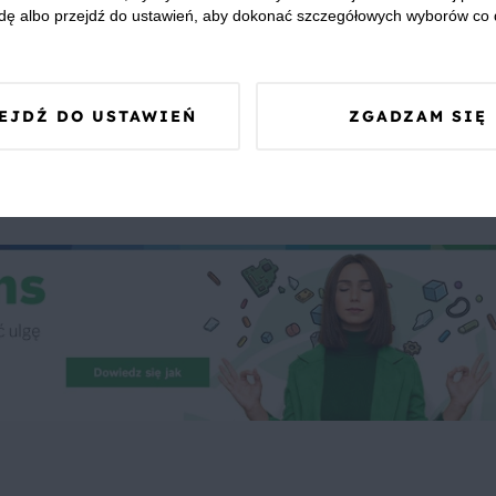
dę albo przejdź do ustawień, aby dokonać szczegółowych wyborów co 
EJDŹ DO USTAWIEŃ
ZGADZAM SIĘ
 Was zapewnić, że publikowane opinie pochodzą od konsumentów,