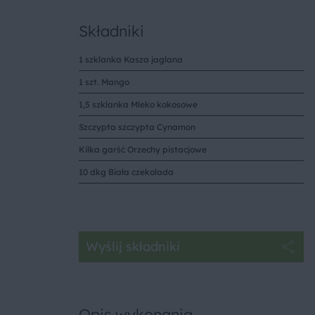
Składniki
1 szklanka Kasza jaglana
1 szt. Mango
1,5 szklanka Mleko kokosowe
Szczypta szczypta Cynamon
Kilka garść Orzechy pistacjowe
10 dkg Biała czekolada
Wyślij składniki
Opis wykonania