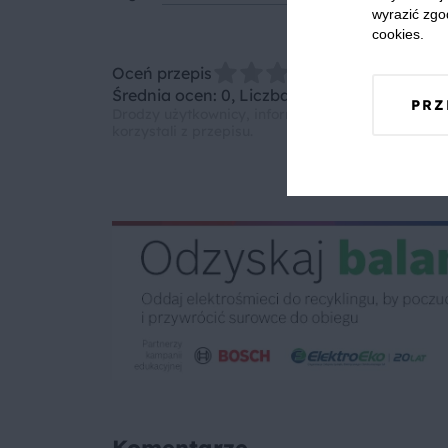
wyrazić zgo
cookies.
Oceń przepis
Średnia ocen: 0, Liczba ocen: 0
PRZ
Drodzy użytkownicy, informujemy, że nie możemy
korzystali z przepisu.