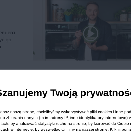
lendera
yć go
o
we? Pochwal się efektem.
Szanujemy Twoją prywatnoś
dziel się opinią i zainspiruj innych!
dasz naszą stronę, chcielibyśmy wykorzystywać pliki cookies i inne p
do zbierania danych (m.in. adresy IP, inne identyfikatory internetowe) 
lach: by analizować statystyki ruchu na stronie, by kierować do Ciebie
ze
Blendery
Mango
Mus
Jaglanka
Pistacje
cach w internecie, by wyświetlać Ci filmy na naszej stronie. Kliknij poniż