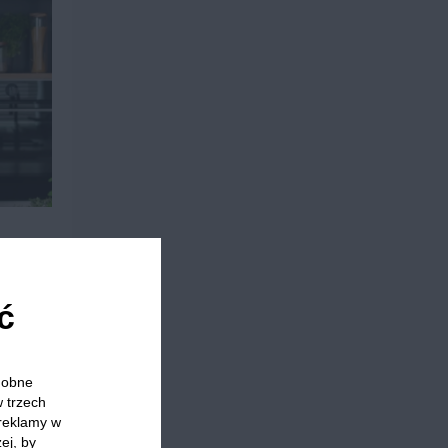
ć
odobne
w trzech
 reklamy w
Drugie śniadanie
ej, by