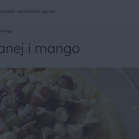
owiedz się
Wybierz sprzęt
i mango
lanej i mango