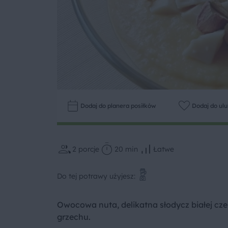
Dodaj do planera posiłków
Dodaj do ul
2
porcje
20 min
Łatwe
Do tej potrawy użyjesz:
Owocowa nuta, delikatna słodycz białej cze
grzechu.