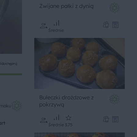
Zwijane pałki z dynią
Średnie
Udostępnij
Bułeczki drożdzowe z
pokrzywą
Smaku
art
Średnie
3.75