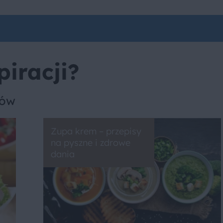
piracji?
sów
Zupa krem – przepisy
na pyszne i zdrowe
dania