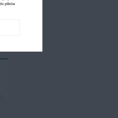
do plików
 którzy