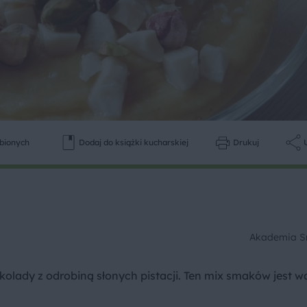
ubionych
Dodaj do książki kucharskiej
Drukuj
Akademia 
kolady z odrobiną słonych pistacji. Ten mix smaków jest w