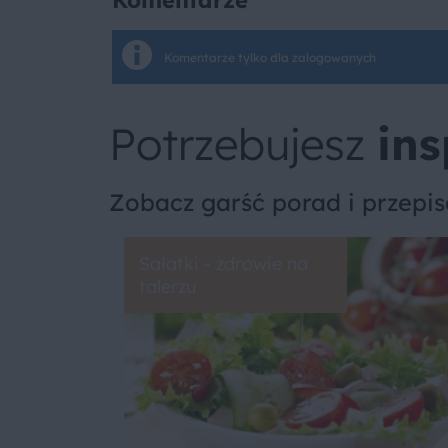
Komentarze
Komentarze tylko dla zalogowanych
Potrzebujesz
ins
Zobacz garść porad i przepi
Sałatki - zdrowie na
talerzu