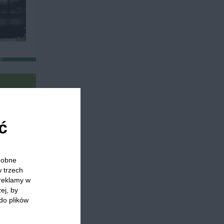
ć
Papryka
Cukinia
Faszerowana cukinia
odobne
w trzech
 reklamy w
ej, by
do plików
 którzy