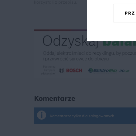
korzystali z przepisu.
PRZ
Komentarze
Komentarze tylko dla zalogowanych