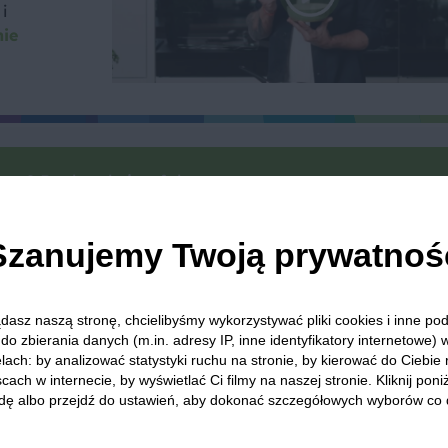
i
nie
we? Pochwal się efektem.
dziel się opinią i zainspiruj innych!
Szanujemy Twoją prywatnoś
iki
Wołowina
Ser żółty
Obiad z mięsem
Pomidor
dasz naszą stronę, chcielibyśmy wykorzystywać pliki cookies i inne p
do zbierania danych (m.in. adresy IP, inne identyfikatory internetowe) 
lach: by analizować statystyki ruchu na stronie, by kierować do Ciebie
cach w internecie, by wyświetlać Ci filmy na naszej stronie. Kliknij poniż
dę albo przejdź do ustawień, aby dokonać szczegółowych wyborów co 
 Was zapewnić, że publikowane opinie pochodzą od konsumentów,