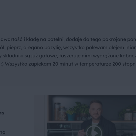
wartość i kładę na patelni, dodaje do tego pokrojone po
l, pieprz, oregano bazylię, wszystko polewam olejem lnia
kładniki są już gotowe, faszeruje nimi wydrążone kabacz
 :) Wszystko zapiekam 20 minut w temperaturze 200 stopni
as
 na