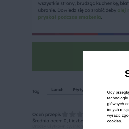
wszystkie strony, brudząc kuchenkę, blat 
ubranie. Dowiedz się co zrobić żeby
olej 
pryskał podczas smażenia
.
Goto
Zrób zdjęcie, po
Lunch
Płyty grzewcze
Piekarn
Tagi
Gdy przeglą
technologie 
głównych ce
innych miejs
Oceń przepis
wyrazić zgo
Średnia ocen: 0, Liczba ocen: 0
cookies.
Drodzy użytkownicy, informujemy, że nie możemy