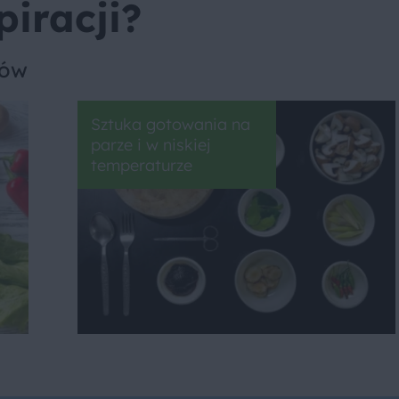
piracji?
sów
Sztuka gotowania na
parze i w niskiej
temperaturze