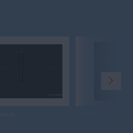
zewcze
Piekarniki