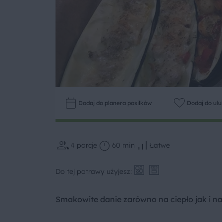
Dodaj do planera posiłków
Dodaj do ul
4
porcje
60 min
Łatwe
Do tej potrawy użyjesz:
Smakowite danie zarówno na ciepło jak i na