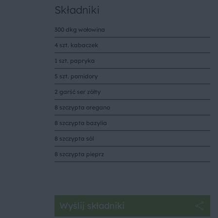
Składniki
300 dkg wołowina
4 szt. kabaczek
1 szt. papryka
5 szt. pomidory
2 garść ser zółty
8 szczypta oregano
8 szczypta bazylia
8 szczypta sól
8 szczypta pieprz
Wyślij składniki