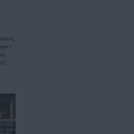
midory,
nym i
ki.
 C.