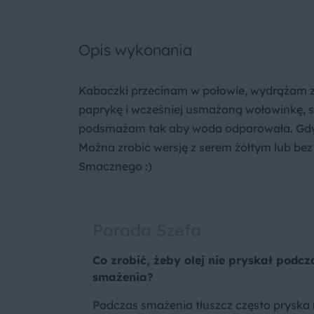
Opis wykonania
Kabaczki przecinam w połowie, wydrążam za
paprykę i wcześniej usmażoną wołowinkę, só
podsmażam tak aby woda odparowała. Gdy s
Można zrobić wersję z serem żółtym lub bez
Smacznego :)
Porada Szefa
Co zrobić, żeby olej nie pryskał podcz
smażenia?
Podczas smażenia tłuszcz często pryska