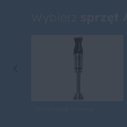
Wybierz
sprzęt
Drobny sprzęt kuchenny