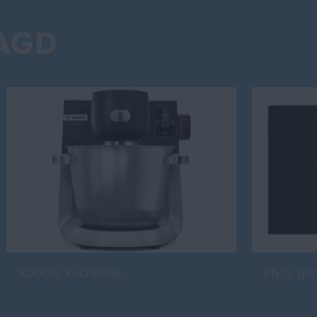
 AGD
Roboty kuchenne
Płyty gr