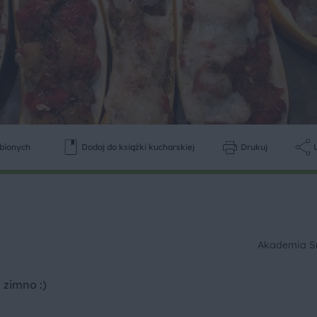
ubionych
Dodaj do książki kucharskiej
Drukuj
Akademia 
 zimno :)