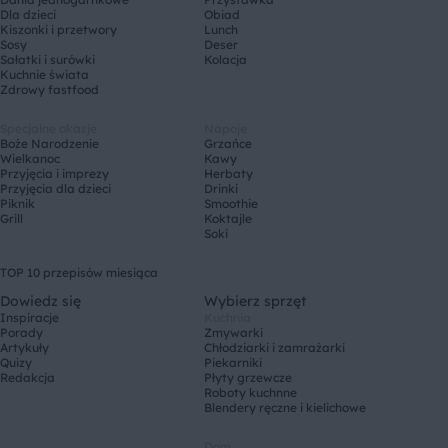
Dla dzieci
Obiad
Kiszonki i przetwory
Lunch
Sosy
Deser
Sałatki i surówki
Kolacja
Kuchnie świata
Zdrowy fastfood
Specjalne okazje
Napoje
Boże Narodzenie
Grzańce
Wielkanoc
Kawy
Przyjęcia i imprezy
Herbaty
Przyjęcia dla dzieci
Drinki
Piknik
Smoothie
Grill
Koktajle
Soki
TOP 10 przepisów miesiąca
Dowiedz się
Wybierz sprzęt
Inspiracje
Kuchnia
Porady
Zmywarki
Artykuły
Chłodziarki i zamrażarki
Quizy
Piekarniki
Redakcja
Płyty grzewcze
Roboty kuchnne
Blendery ręczne i kielichowe
Dom