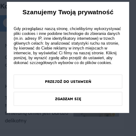
Komentarze
Szanujemy Twoją prywatność
Komentarze tylko dla zalogowanych
Gdy przeglądasz naszą stronę, chcielibyśmy wykorzystywać
pliki cookies i inne podobne technologie do zbierania danych
(m.in. adresy IP, inne identyfikatory internetowe) w trzech
głównych celach: by analizować statystyki ruchu na stronie,
Nastassia Mamaieva
by kierować do Ciebie reklamy w innych miejscach w
internecie, by wyświetlać Ci filmy na naszej stronie. Kliknij
Ciekawy przepis, szybkie i smaczne śniadanie
poniżej, by wyrazić zgodę albo przejdź do ustawień, aby
dokonać szczegółowych wyborów co do plików cookies.
dla zabieganych 🙂
PRZEJDŹ DO USTAWIEŃ
KatarzynaCh
Troszkę mi się złamał ale i
ZGADZAM SIĘ
tak wyszło pyszne! Ze
śmietaną omlet jest bardzo
delikatny