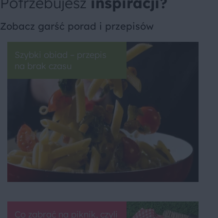
Potrzebujesz
inspiracji?
Zobacz garść porad i przepisów
Szybki obiad – przepis
na brak czasu
Co zabrać na piknik, czyli