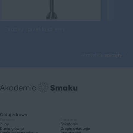
Drobny sprzęt kuchenny
Roboty 
Wszystkie
sprzęty
Gotuj zdrowo
Potrawy
Pora dnia
Zupy
Śniadanie
Dania główne
Drugie śniadanie
Dania jednogarnkowe
Przystawka