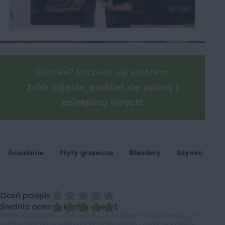
Gotowe? Pochwal się efektem.
Zrób zdjęcie, podziel się opinią i
zainspiruj innych!
Śniadanie
Płyty grzewcze
Blendery
Szynka parm
Oceń przepis
Średnia ocen: 5, Liczba ocen: 1
Drodzy użytkownicy, informujemy, że nie możemy Was zapewnić, że
publikowane opinie pochodzą od konsumentów, którzy korzystali z