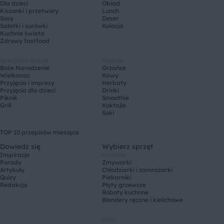
Dla dzieci
Obiad
Kiszonki i przetwory
Lunch
Sosy
Deser
Sałatki i surówki
Kolacja
Kuchnie świata
Zdrowy fastfood
Specjalne okazje
Napoje
Boże Narodzenie
Grzańce
Wielkanoc
Kawy
Przyjęcia i imprezy
Herbaty
Przyjęcia dla dzieci
Drinki
Piknik
Smoothie
Grill
Koktajle
Soki
TOP 10 przepisów miesiąca
Dowiedz się
Wybierz sprzęt
Inspiracje
Kuchnia
Porady
Zmywarki
Artykuły
Chłodziarki i zamrażarki
Quizy
Piekarniki
Redakcja
Płyty grzewcze
Roboty kuchnne
Blendery ręczne i kielichowe
Dom