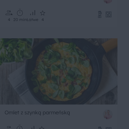
4
20 min
Łatwe
4
Omlet z szynką parmeńską