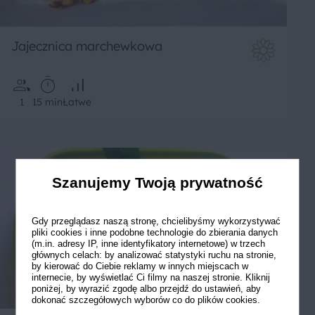
Jajecznica marchewkowa
1
15 min
Łatwe
Szanujemy Twoją prywatność
Gdy przeglądasz naszą stronę, chcielibyśmy wykorzystywać
pliki cookies i inne podobne technologie do zbierania danych
(m.in. adresy IP, inne identyfikatory internetowe) w trzech
głównych celach: by analizować statystyki ruchu na stronie,
by kierować do Ciebie reklamy w innych miejscach w
internecie, by wyświetlać Ci filmy na naszej stronie. Kliknij
poniżej, by wyrazić zgodę albo przejdź do ustawień, aby
dokonać szczegółowych wyborów co do plików cookies.