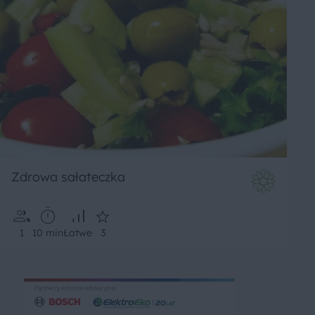
Zdrowa sałateczka
1
10 min
Łatwe
3