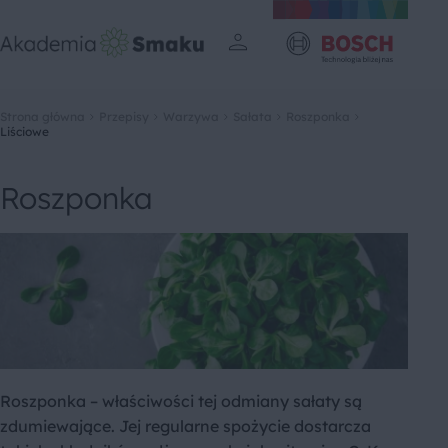
Strona główna
Przepisy
Warzywa
Sałata
Roszponka
Liściowe
Roszponka
Roszponka – właściwości tej odmiany sałaty są
zdumiewające. Jej regularne spożycie dostarcza