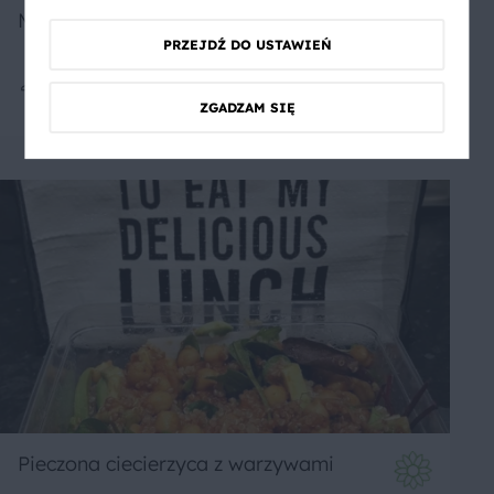
Małe caprese
PRZEJDŹ DO USTAWIEŃ
1
5 min
Łatwe
5
ZGADZAM SIĘ
Pieczona ciecierzyca z warzywami