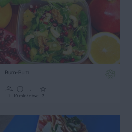
Bum-Bum
1
10 min
Łatwe
3