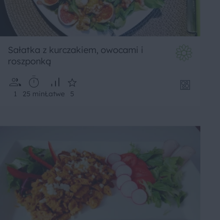
Sałatka z kurczakiem, owocami i
roszponką
1
25 min
Łatwe
5