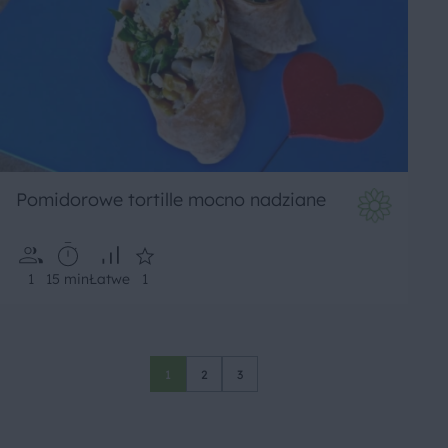
Pomidorowe tortille mocno nadziane
1
15 min
Łatwe
1
1
2
3