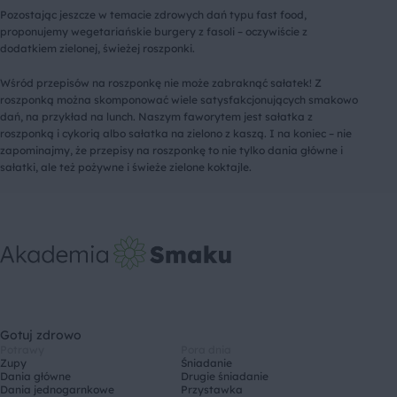
Pozostając jeszcze w temacie zdrowych dań typu fast food,
proponujemy wegetariańskie burgery z fasoli – oczywiście z
dodatkiem zielonej, świeżej roszponki.
Wśród przepisów na roszponkę nie może zabraknąć sałatek! Z
roszponką można skomponować wiele satysfakcjonujących smakowo
dań, na przykład na lunch. Naszym faworytem jest sałatka z
roszponką i cykorią albo sałatka na zielono z kaszą. I na koniec – nie
zapominajmy, że przepisy na roszponkę to nie tylko dania główne i
sałatki, ale też pożywne i świeże zielone koktajle.
Gotuj zdrowo
Potrawy
Pora dnia
Zupy
Śniadanie
Dania główne
Drugie śniadanie
Dania jednogarnkowe
Przystawka