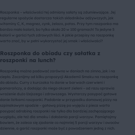
Roszponka – właściwości tej odmiany sałaty są zdumiewające. Jej
regularne spożycie dostarcza takich składników odżywczych, jak
witaminy C, K, magnez, cynk, żelazo, potas. Przy tym roszponka ma
bardzo mało kalorii, bo tylko około 20 w 100 gramach! To jedyne 5
kalorii w garści tych zdrowych liści. A jakie przepisy na roszponkę
warto znać, by w pełni wykorzystać jej smak i właściwości?
Roszponka do obiadu czy sałatka z
roszponki na lunch?
Roszponkę można podawać zarówno w daniach na zimno, jak i na
ciepło. Zacznijmy od kilku propozycji Akademii Smaku na roszponkę
do obiadu. Curry z kurczaka to danie w barwach czerwieni i
pomarańczy, a dodając do niego akcent zieleni – od razu sprawia
wrażenie dużo lżejszego i zdrowszego. Wystarczy posypać gotowe
danie listkami roszponki. Podobnie w przypadku domowej pizzy na
szpinakowym spodzie – gotową pizzę po wyjęciu z pieca warto
posypać odrobiną roszponki nie tylko dla bardziej zachęcającego
wyglądu, ale też dla smaku i dołożenia porcji warzyw. Pamiętajmy
bowiem, że zaleca się zjadanie co najmniej 5 porcji warzyw i owoców
dziennie, a garść roszponki może być z powodzeniem jedną z nich.