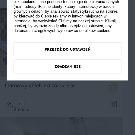
pliki cookies i inne podobne technologie do zbierania danych
(m.in. adresy IP, inne identyfikatory internetowe) w trzech
głównych celach: by analizować statystyki ruchu na stronie,
by kierować do Ciebie reklamy w innych miejscach w
internecie, by wyświetlać Ci filmy na naszej stronie. Kliknij
poniżej, by wyrazić zgodę albo przejdź do ustawień, aby
dokonać szczegółowych wyborów co do plików cookies.
PRZEJDŹ DO USTAWIEŃ
ZGADZAM SIĘ
Domowy chleb na zakwasie
Średnie