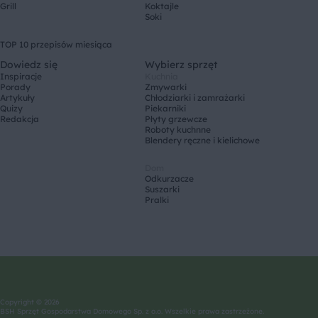
Grill
Koktajle
Soki
TOP 10 przepisów miesiąca
Dowiedz się
Wybierz sprzęt
Inspiracje
Kuchnia
Porady
Zmywarki
Artykuły
Chłodziarki i zamrażarki
Quizy
Piekarniki
Redakcja
Płyty grzewcze
Roboty kuchnne
Blendery ręczne i kielichowe
Dom
Odkurzacze
Suszarki
Pralki
Copyright © 2026
BSH Sprzęt Gospodarstwa Domowego Sp. z o.o. Wszelkie prawa zastrzeżone.