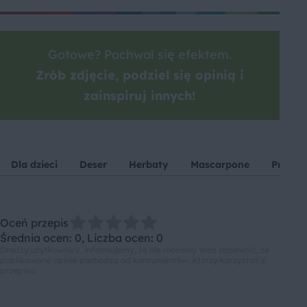
Gotowe? Pochwal się efektem.
Zrób zdjęcie, podziel się opinią i
zainspiruj innych!
Dla dzieci
Deser
Herbaty
Mascarpone
Przyjęc
Oceń przepis
Średnia ocen: 0, Liczba ocen: 0
Drodzy użytkownicy, informujemy, że nie możemy Was zapewnić, że
publikowane opinie pochodzą od konsumentów, którzy korzystali z
przepisu.