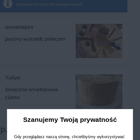
Komentarze tylko dla zalogowanych
annaolejarz
pyszny wyszedł, polecam
Yuliya
Smaczne śmietanowe
ciasto
Szanujemy Twoją prywatność
Powiązane przepisy
Gdy przeglądasz naszą stronę, chcielibyśmy wykorzystywać