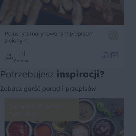
Paluchy z marynowanym pieprzem
zielonym
Średnie
Potrzebujesz
inspiracji?
Zobacz garść porad i przepisów
Dodaj coś od siebie –
sosy i dipy