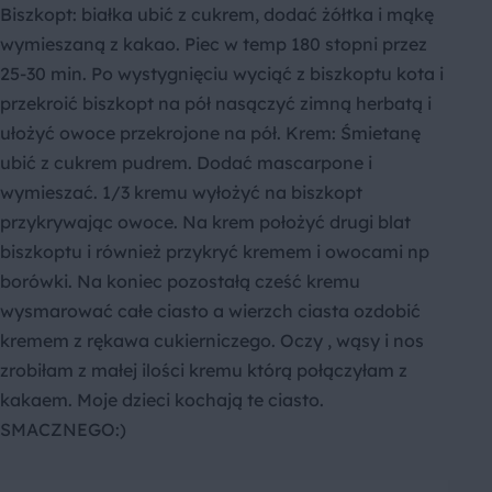
Biszkopt: białka ubić z cukrem, dodać żółtka i mąkę
wymieszaną z kakao. Piec w temp 180 stopni przez
25-30 min. Po wystygnięciu wyciąć z biszkoptu kota i
przekroić biszkopt na pół nasączyć zimną herbatą i
ułożyć owoce przekrojone na pół. Krem: Śmietanę
ubić z cukrem pudrem. Dodać mascarpone i
wymieszać. 1/3 kremu wyłożyć na biszkopt
przykrywając owoce. Na krem położyć drugi blat
biszkoptu i również przykryć kremem i owocami np
borówki. Na koniec pozostałą cześć kremu
wysmarować całe ciasto a wierzch ciasta ozdobić
kremem z rękawa cukierniczego. Oczy , wąsy i nos
zrobiłam z małej ilości kremu którą połączyłam z
kakaem. Moje dzieci kochają te ciasto.
SMACZNEGO:)