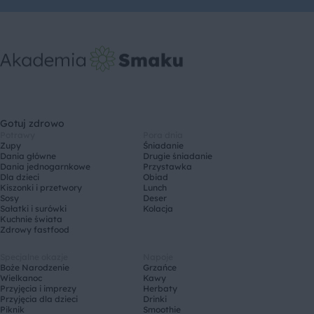
Gotuj zdrowo
Potrawy
Pora dnia
Zupy
Śniadanie
Dania główne
Drugie śniadanie
Dania jednogarnkowe
Przystawka
Dla dzieci
Obiad
Kiszonki i przetwory
Lunch
Sosy
Deser
Sałatki i surówki
Kolacja
Kuchnie świata
Zdrowy fastfood
Specjalne okazje
Napoje
Boże Narodzenie
Grzańce
Wielkanoc
Kawy
Przyjęcia i imprezy
Herbaty
Przyjęcia dla dzieci
Drinki
Piknik
Smoothie