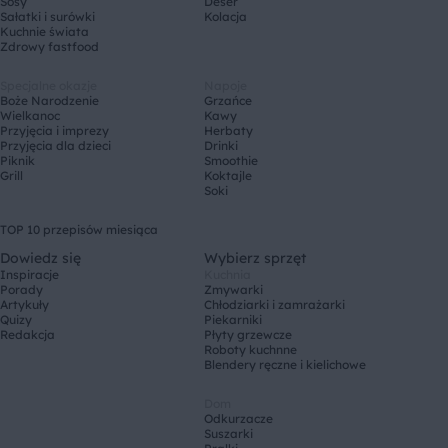
Sosy
Deser
Sałatki i surówki
Kolacja
Kuchnie świata
Zdrowy fastfood
Specjalne okazje
Napoje
Boże Narodzenie
Grzańce
Wielkanoc
Kawy
Przyjęcia i imprezy
Herbaty
Przyjęcia dla dzieci
Drinki
Piknik
Smoothie
Grill
Koktajle
Soki
TOP 10 przepisów miesiąca
Dowiedz się
Wybierz sprzęt
Inspiracje
Kuchnia
Porady
Zmywarki
Artykuły
Chłodziarki i zamrażarki
Quizy
Piekarniki
Redakcja
Płyty grzewcze
Roboty kuchnne
Blendery ręczne i kielichowe
Dom
Odkurzacze
Suszarki