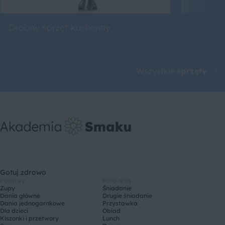
Drobny sprzęt kuchenny
Roboty 
Wszystkie
sprzęty
Gotuj zdrowo
Potrawy
Pora dnia
Zupy
Śniadanie
Dania główne
Drugie śniadanie
Dania jednogarnkowe
Przystawka
Dla dzieci
Obiad
Kiszonki i przetwory
Lunch