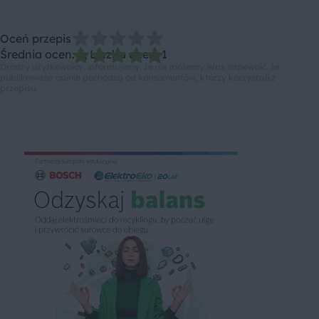
Oceń przepis
Średnia ocen: 5, Liczba ocen: 1
Drodzy użytkownicy, informujemy, że nie możemy Was zapewnić, że
publikowane opinie pochodzą od konsumentów, którzy korzystali z
przepisu.