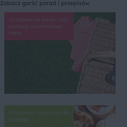
Zobacz garść porad i przepisów
Co zabrać na piknik, czyli
pomysły na piknikowe
menu
Śniadania - inspiracje dla
każdego