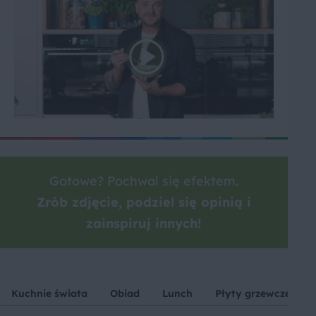
Gotowe? Pochwal się efektem.
Zrób zdjęcie, podziel się opinią i
zainspiruj innych!
Kuchnie świata
Obiad
Lunch
Płyty grzewcze