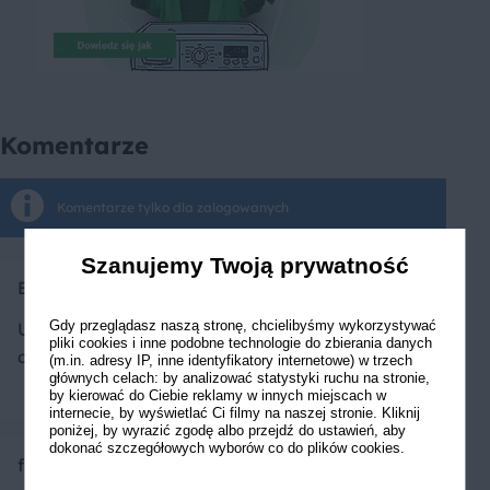
Komentarze
Komentarze tylko dla zalogowanych
Szanujemy Twoją prywatność
Bacardi
Gdy przeglądasz naszą stronę, chcielibyśmy wykorzystywać
Uwielbiam ten smak
pliki cookies i inne podobne technologie do zbierania danych
orientu
(m.in. adresy IP, inne identyfikatory internetowe) w trzech
głównych celach: by analizować statystyki ruchu na stronie,
by kierować do Ciebie reklamy w innych miejscach w
internecie, by wyświetlać Ci filmy na naszej stronie. Kliknij
poniżej, by wyrazić zgodę albo przejdź do ustawień, aby
dokonać szczegółowych wyborów co do plików cookies.
fiziowaaa