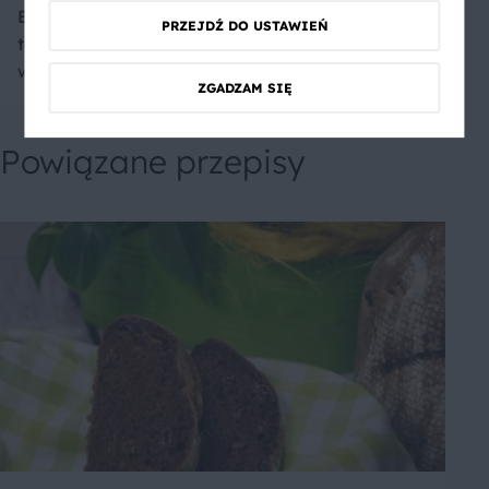
Bardzo smaczny wychodzi
PRZEJDŹ DO USTAWIEŃ
ten kurczak, zdecydowanie
warto spróbować :D
ZGADZAM SIĘ
Powiązane przepisy