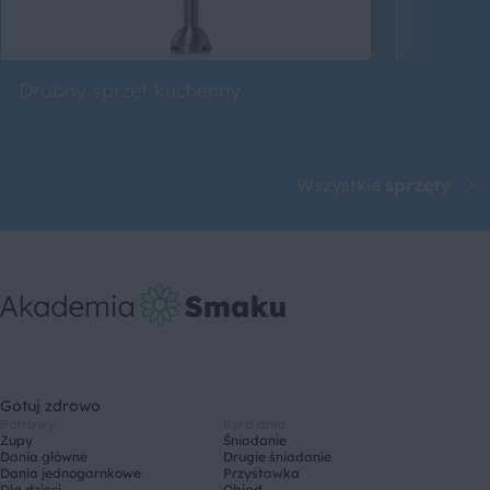
Drobny sprzęt kuchenny
Roboty 
Wszystkie
sprzęty
Gotuj zdrowo
Potrawy
Pora dnia
Zupy
Śniadanie
Dania główne
Drugie śniadanie
Dania jednogarnkowe
Przystawka
Dla dzieci
Obiad