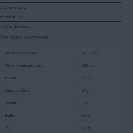
1 łyżka - masła
szczypta - soli
- cukier do smaku
Wartości odżywcze
Wartości odżywcze
na 1 porcję
Wartość energetyczna
283 kcal
Tłuszcz
11.5 g
Węglowodany
37 g
Błonnik
7 g
Białko
3.8 g
Sól
0.1 g