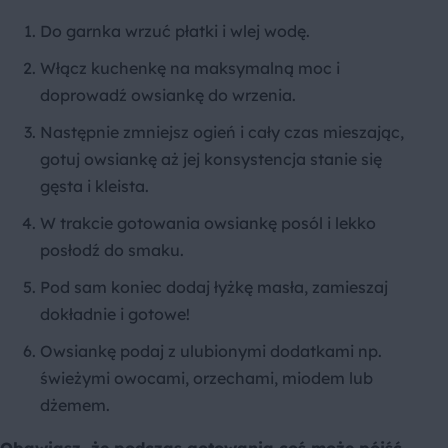
Do garnka wrzuć płatki i wlej wodę.
Włącz kuchenkę na maksymalną moc i
doprowadź owsiankę do wrzenia.
Następnie zmniejsz ogień i cały czas mieszając,
gotuj owsiankę aż jej konsystencja stanie się
gęsta i kleista.
W trakcie gotowania owsiankę posól i lekko
posłodź do smaku.
Pod sam koniec dodaj łyżkę masła, zamieszaj
dokładnie i gotowe!
Owsiankę podaj z ulubionymi dodatkami np.
świeżymi owocami, orzechami, miodem lub
dżemem.
Obawiasz, że podczas gotowania coś może pójść