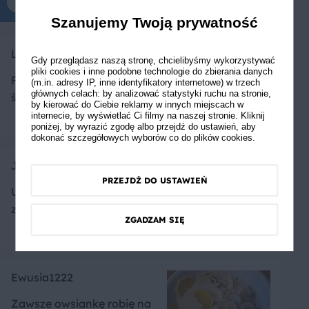
Komentarze tylko dla zalogowanych
Szanujemy Twoją prywatność
Lalaxo
Gdy przeglądasz naszą stronę, chcielibyśmy wykorzystywać
pliki cookies i inne podobne technologie do zbierania danych
Pyszne, zdrowe i pożywne
(m.in. adresy IP, inne identyfikatory internetowe) w trzech
głównych celach: by analizować statystyki ruchu na stronie,
śniadanie!
by kierować do Ciebie reklamy w innych miejscach w
internecie, by wyświetlać Ci filmy na naszej stronie. Kliknij
poniżej, by wyrazić zgodę albo przejdź do ustawień, aby
dokonać szczegółowych wyborów co do plików cookies.
JanUszka
PRZEJDŹ DO USTAWIEŃ
Uwielbiam takie sycące i
zdrowe śniadania
ZGADZAM SIĘ
Ewusia1222
Zawsze owsiankę robię na