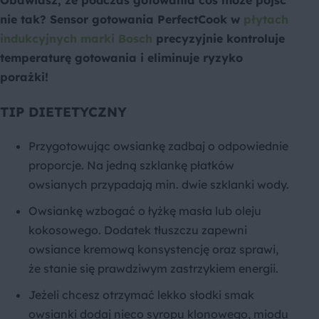
nie tak? Sensor gotowania PerfectCook w
płytach
indukcyjnych marki Bosch
precyzyjnie kontroluje
temperaturę gotowania i eliminuje ryzyko
porażki!
TIP DIETETYCZNY
Przygotowując owsiankę zadbaj o odpowiednie
proporcje. Na jedną szklankę płatków
owsianych przypadają min. dwie szklanki wody.
Owsiankę wzbogać o łyżkę masła lub oleju
kokosowego. Dodatek tłuszczu zapewni
owsiance kremową konsystencję oraz sprawi,
że stanie się prawdziwym zastrzykiem energii.
Jeżeli chcesz otrzymać lekko słodki smak
owsianki dodaj nieco syropu klonowego, miodu