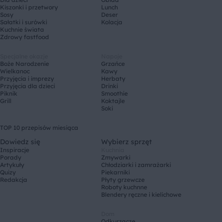
Kiszonki i przetwory
Lunch
Sosy
Deser
Sałatki i surówki
Kolacja
Kuchnie świata
Zdrowy fastfood
Specjalne okazje
Napoje
Boże Narodzenie
Grzańce
Wielkanoc
Kawy
Przyjęcia i imprezy
Herbaty
Przyjęcia dla dzieci
Drinki
Piknik
Smoothie
Grill
Koktajle
Soki
TOP 10 przepisów miesiąca
Dowiedz się
Wybierz sprzęt
Inspiracje
Kuchnia
Porady
Zmywarki
Artykuły
Chłodziarki i zamrażarki
Quizy
Piekarniki
Redakcja
Płyty grzewcze
Roboty kuchnne
Blendery ręczne i kielichowe
Dom
Odkurzacze