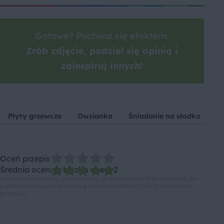
Gotowe? Pochwal się efektem.
Zrób zdjęcie, podziel się opinią i
zainspiruj innych!
Płyty grzewcze
Owsianka
Śniadanie na słodko
W
Oceń przepis
Średnia ocen: 5, Liczba ocen: 2
Drodzy użytkownicy, informujemy, że nie możemy Was zapewnić, że
publikowane opinie pochodzą od konsumentów, którzy korzystali z
przepisu.