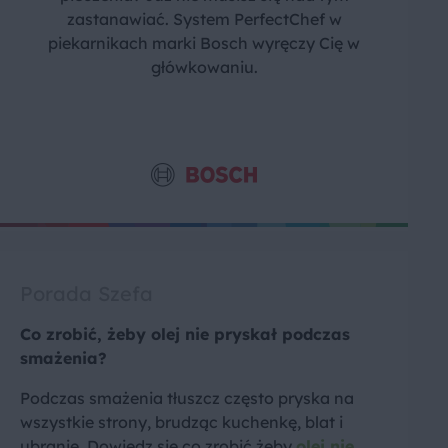
zastanawiać. System PerfectChef w
piekarnikach marki Bosch wyręczy Cię w
główkowaniu.
Porada Szefa
Co zrobić, żeby olej nie pryskał podczas
smażenia?
Podczas smażenia tłuszcz często pryska na
wszystkie strony, brudząc kuchenkę, blat i
ubranie. Dowiedz się co zrobić żeby
olej nie