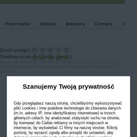
Przystawka
Kolacja
Blendery
Cytryny
Czosn
Oceń przepis
Średnia ocen: 5, Liczba ocen: 1
Drodzy użytkownicy, informujemy, że nie możemy Was zapewnić, że
publikowane opinie pochodzą od konsumentów, którzy korzystali z
przepisu.
Szanujemy Twoją prywatność
Gdy przeglądasz naszą stronę, chcielibyśmy wykorzystywać
pliki cookies i inne podobne technologie do zbierania danych
(m.in. adresy IP, inne identyfikatory internetowe) w trzech
głównych celach: by analizować statystyki ruchu na stronie,
by kierować do Ciebie reklamy w innych miejscach w
internecie, by wyświetlać Ci filmy na naszej stronie. Kliknij
poniżej, by wyrazić zgodę albo przejdź do ustawień, aby