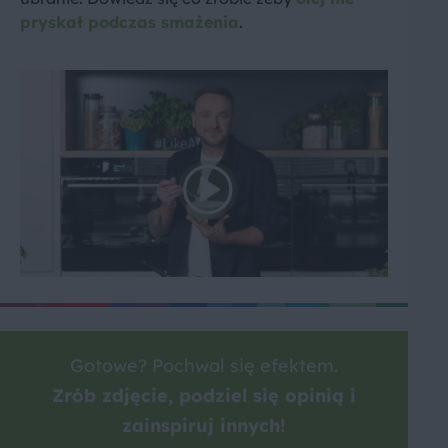
pryskał podczas smażenia
.
Gotowe? Pochwal się efektem.
Zrób zdjęcie, podziel się opinią i
zainspiruj innych!