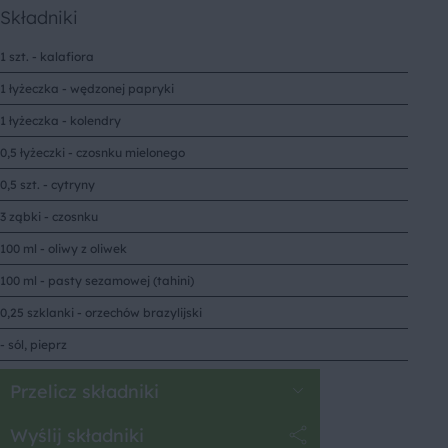
Składniki
1 szt. - kalafiora
1 łyżeczka - wędzonej papryki
1 łyżeczka - kolendry
0,5 łyżeczki - czosnku mielonego
0,5 szt. - cytryny
3 ząbki - czosnku
100 ml - oliwy z oliwek
100 ml - pasty sezamowej (tahini)
0,25 szklanki - orzechów brazylijski
- sól, pieprz
Przelicz składniki
Wyślij składniki