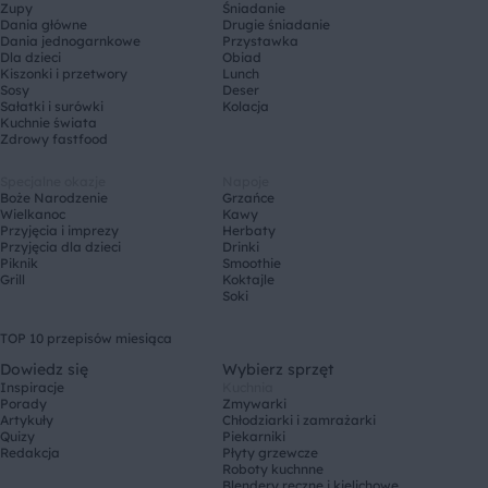
Zupy
Śniadanie
Dania główne
Drugie śniadanie
Dania jednogarnkowe
Przystawka
Dla dzieci
Obiad
Kiszonki i przetwory
Lunch
Sosy
Deser
Sałatki i surówki
Kolacja
Kuchnie świata
Zdrowy fastfood
Specjalne okazje
Napoje
Boże Narodzenie
Grzańce
Wielkanoc
Kawy
Przyjęcia i imprezy
Herbaty
Przyjęcia dla dzieci
Drinki
Piknik
Smoothie
Grill
Koktajle
Soki
TOP 10 przepisów miesiąca
Dowiedz się
Wybierz sprzęt
Inspiracje
Kuchnia
Porady
Zmywarki
Artykuły
Chłodziarki i zamrażarki
Quizy
Piekarniki
Redakcja
Płyty grzewcze
Roboty kuchnne
Blendery ręczne i kielichowe