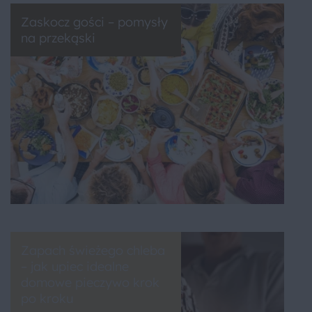
Zaskocz gości – pomysły
na przekąski
Zapach świeżego chleba
– jak upiec idealne
domowe pieczywo krok
po kroku