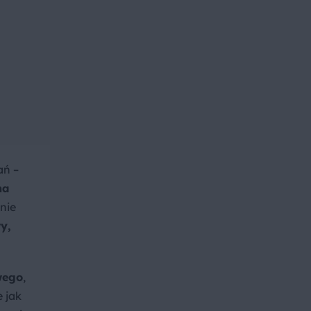
ań –
na
 nie
y,
wego
,
e jak