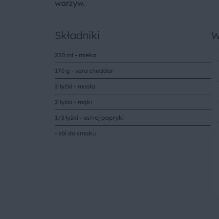
warzyw.
Składniki
W
250 ml - mleka
170 g - sera cheddar
2 łyżki - masła
2 łyżki - mąki
1/3 łyżki - ostrej papryki
- sól do smaku