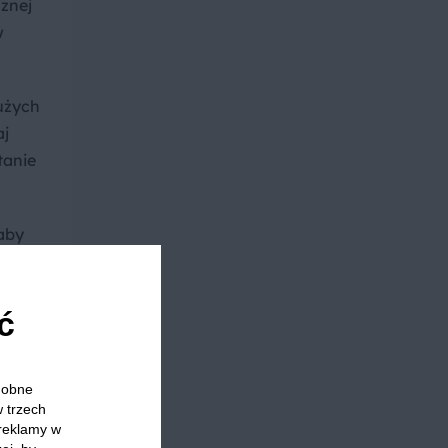
znej
w
dużych
aj
tanie
aby
ć
r do
odobne
w trzech
 reklamy w