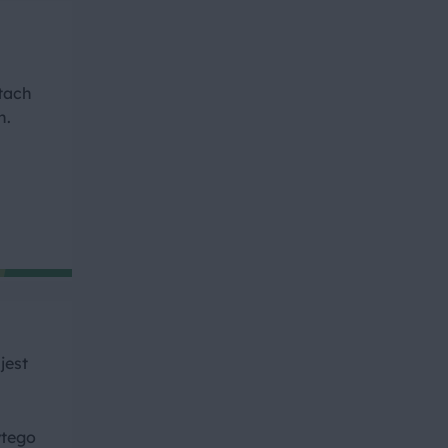
tach
h.
jest
ytego