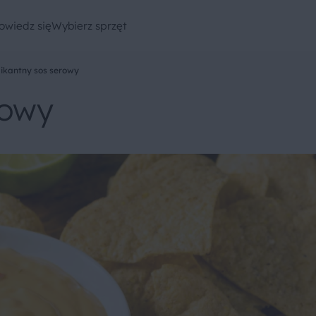
owiedz się
Wybierz sprzęt
ikantny sos serowy
rowy