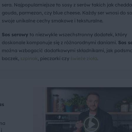
sera. Najpopularniejsze to sosy z serów takich jak chedda
gouda, parmezan, czy blue cheese. Każdy ser wnosi do s
swoje unikalne cechy smakowe i teksturalne.
Sos serowy
to niezwykle wszechstronny dodatek, który
doskonale komponuje się z różnorodnymi daniami.
Sos s
można wzbogacić dodatkowymi składnikami, jak podsm
boczek,
szpinak
, pieczarki czy
świeże zioła
.
as
 na
i