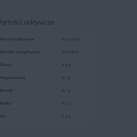
artości odżywcze
Wartości odżywcze
na 1 porcję
Wartość energetyczna
120.8 kcal
Tłuszcz
8.8 g
Węglowodany
3.7 g
Błonnik
6.7 g
Białko
0.1 g
Sól
1.2 g