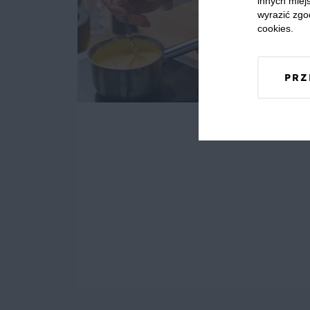
innych miejs
wyrazić zgo
cookies.
PRZ