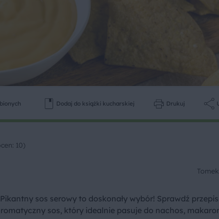
ubionych
Dodaj do książki kucharskiej
Drukuj
ocen: 10)
Tomek
Pikantny sos serowy to doskonały wybór! Sprawdź przepis
romatyczny sos, który idealnie pasuje do nachos, makaro