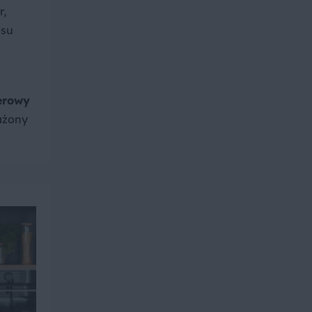
r,
osu
erowy
ażony