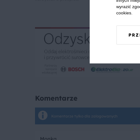
innych miejs
wyrazić zgo
cookies.
PRZ
Komentarze
Komentarze tylko dla zalogowanych
Monka