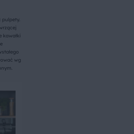
 pulpety.
wrzącej
e kawałki
ie
wstałego
otować wg
onym.