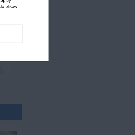
ej, by
do plików