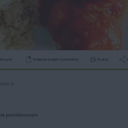
ubionych
Dodaj do książki kucharskiej
Drukuj
ocen: 1)
osie pomidorowym