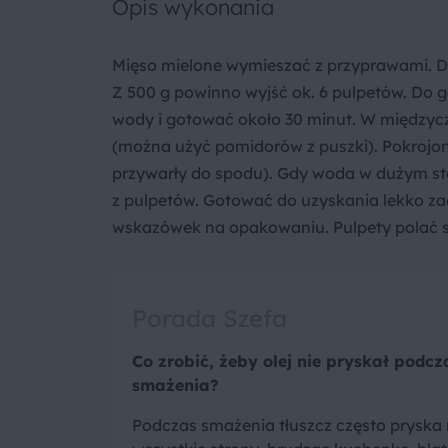
Opis wykonania
Mięso mielone wymieszać z przyprawami. Do
Z 500 g powinno wyjść ok. 6 pulpetów. Do
wody i gotować około 30 minut. W międzycza
(można użyć pomidorów z puszki). Pokrojon
przywarły do spodu). Gdy woda w dużym sto
z pulpetów. Gotować do uzyskania lekko z
wskazówek na opakowaniu. Pulpety polać 
Porada Szefa
Co zrobić, żeby olej nie pryskał podcz
smażenia?
Podczas smażenia tłuszcz często pryska