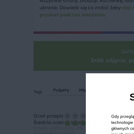
wszystkie strony, brudząc kuchenkę, blat 
ubranie. Dowiedz się co zrobić żeby
olej 
pryskał podczas smażenia
.
Goto
Zrób zdjęcie, po
Pulpety
Mięso mielone
Kurcza
Tagi
Oceń przepis
Gdy przeglą
Średnia ocen: 5, Liczba ocen: 1
technologie 
Drodzy użytkownicy, informujemy, że nie możemy
głównych ce
korzystali z przepisu.