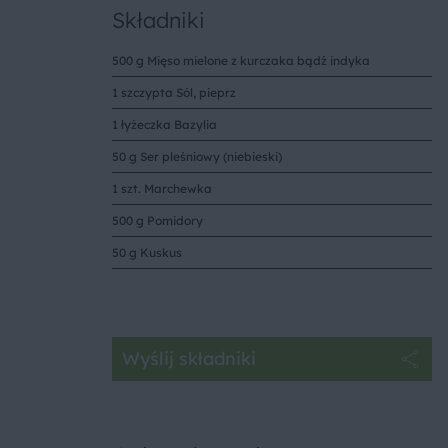
Składniki
500 g Mięso mielone z kurczaka bądź indyka
1 szczypta Sól, pieprz
1 łyżeczka Bazylia
50 g Ser pleśniowy (niebieski)
1 szt. Marchewka
500 g Pomidory
50 g Kuskus
Wyślij składniki