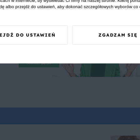
cach w internecie, by wyświetlać Ci filmy na naszej stronie. Kliknij poniż
dę albo przejdź do ustawień, aby dokonać szczegółowych wyborów co 
EJDŹ DO USTAWIEŃ
ZGADZAM SIĘ