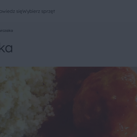
owiedz się
Wybierz sprzęt
urczaka
aka