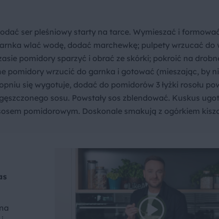
dać ser pleśniowy starty na tarce. Wymieszać i formować
 garnka wlać wodę, dodać marchewkę; pulpety wrzucać do 
sie pomidory sparzyć i obrać ze skórki; pokroić na drobn
e pomidory wrzucić do garnka i gotować (mieszając, by n
pniu się wygotuje, dodać do pomidorów 3 łyżki rosołu po
agęszczonego sosu. Powstały sos zblendować. Kuskus ug
sosem pomidorowym. Doskonale smakują z ogórkiem kisz
as
 na