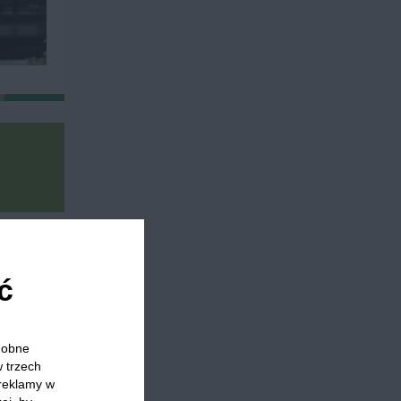
skus
Dania główne
Obiad z mięsem
Płyty grzewcze
ć
odobne
w trzech
 którzy
 reklamy w