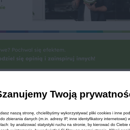
i
nie
we? Pochwal się efektem.
dziel się opinią i zainspiruj innych!
k
Indyk
Ser pleśniowy
Marchew
Pomidor
Ku
Szanujemy Twoją prywatnoś
dasz naszą stronę, chcielibyśmy wykorzystywać pliki cookies i inne p
do zbierania danych (m.in. adresy IP, inne identyfikatory internetowe) 
 Was zapewnić, że publikowane opinie pochodzą od konsumentów,
lach: by analizować statystyki ruchu na stronie, by kierować do Ciebie