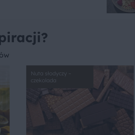
piracji?
sów
Nuta słodyczy –
czekolada