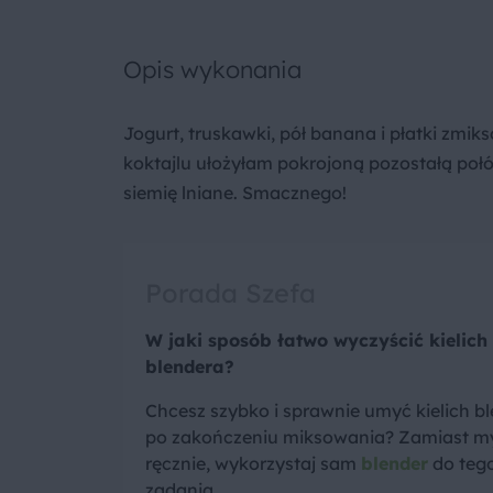
Opis wykonania
Jogurt, truskawki, pół banana i płatki zmik
koktajlu ułożyłam pokrojoną pozostałą połó
siemię lniane. Smacznego!
Porada Szefa
W jaki sposób łatwo wyczyścić kielich
blendera?
Chcesz szybko i sprawnie umyć kielich b
po zakończeniu miksowania? Zamiast m
ręcznie, wykorzystaj sam
blender
do teg
zadania.