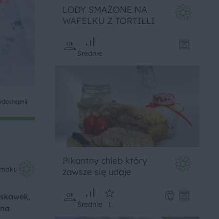
LODY SMAŻONE NA
WAFELKU Z TORTILLI
Średnie
Udostępnij
Pikantny chleb który
Smaku
zawsze się udaje
uskawek,
Średnie
1
ana