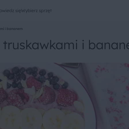
owiedz się
Wybierz sprzęt
ami i bananem
z truskawkami i bana