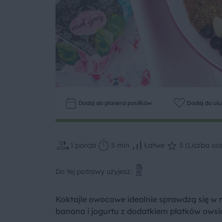
Dodaj do planera posiłków
Dodaj do ul
1
porcja
5 min
Łatwe
5 (Liczba oce
Do tej potrawy użyjesz:
Koktajle owocowe idealnie sprawdzą się w r
banana i jogurtu z dodatkiem płatków owsi