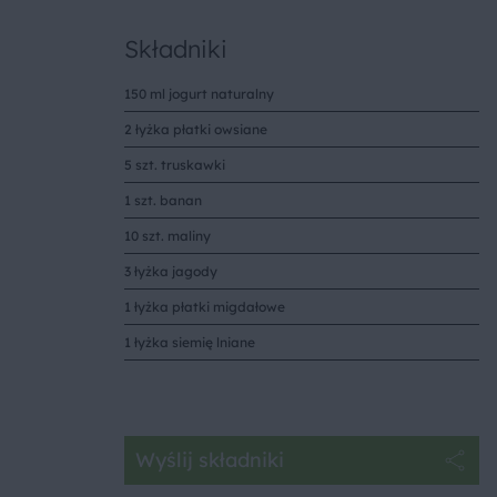
Składniki
150 ml jogurt naturalny
2 łyżka płatki owsiane
5 szt. truskawki
1 szt. banan
10 szt. maliny
3 łyżka jagody
1 łyżka płatki migdałowe
1 łyżka siemię lniane
Wyślij składniki