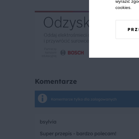
wyrazić zgo
cookies.
PRZ
Komentarze
Komentarze tylko dla zalogowanych
bsylvia
Super przepis - bardzo polecam!