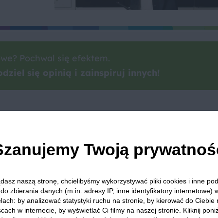
we? Pochwal się efektem.
dziel się opinią i zainspiruj innych!
Blendery
Truskawki
Maliny
Banany
Śniadanie 
Szanujemy Twoją prywatnoś
dasz naszą stronę, chcielibyśmy wykorzystywać pliki cookies i inne p
 Was zapewnić, że publikowane opinie pochodzą od konsumentów,
do zbierania danych (m.in. adresy IP, inne identyfikatory internetowe) 
lach: by analizować statystyki ruchu na stronie, by kierować do Ciebie
cach w internecie, by wyświetlać Ci filmy na naszej stronie. Kliknij poniż