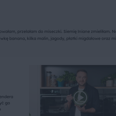
sowałam, przelałam do miseczki. Siemię lniane zmieliłam. N
wkę banana, kilka malin, jagody, płatki migdałowe oraz m
lendera
yć go
o