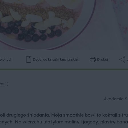
ubionych
Dodaj do książki kucharskiej
Drukuj
n: 1)
Akademia 
oli drugiego śniadania. Moja smoothie bowl to koktajl z tr
anych. Na wierzchu ułożyłam maliny i jagody, plastry ban