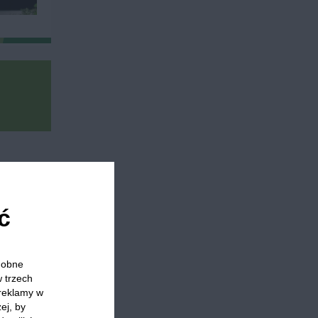
na słodko
Wege śniadanie
ć
odobne
 którzy
w trzech
 reklamy w
ej, by