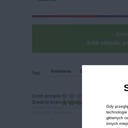
Goto
Zrób zdjęcie, po
Śniadanie
Deser
Smoothie
Tagi
Oceń przepis
Średnia ocen: 5, Liczba ocen: 1
Gdy przeglą
Drodzy użytkownicy, informujemy, że nie możemy
technologie 
korzystali z przepisu.
głównych ce
innych miejs