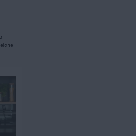
a
ielone