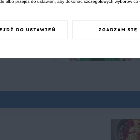
dę albo przejdź do ustawień, aby dokonać szczegółowych wyborów co 
EJDŹ DO USTAWIEŃ
ZGADZAM SIĘ