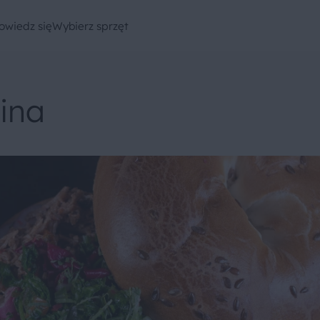
owiedz się
Wybierz sprzęt
ina