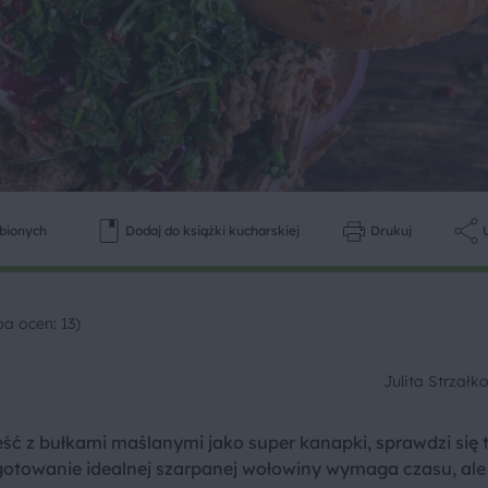
ubionych
Dodaj do książki kucharskiej
Drukuj
ba ocen: 13)
Julita Strzał
eść z bułkami maślanymi jako super kanapki, sprawdzi się 
otowanie idealnej szarpanej wołowiny wymaga czasu, ale 