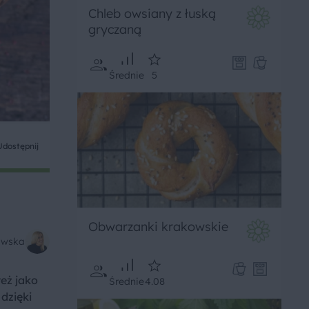
Chleb owsiany z łuską
gryczaną
Średnie
5
Udostępnij
Obwarzanki krakowskie
kowska
też jako
Średnie
4.08
dzięki