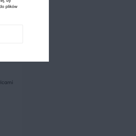
ej, by
ać.
do plików
elcami