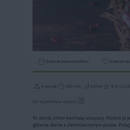
Dodaj do planera posiłków
Dodaj do ul
4
porcje
480 min
Łatwe
4.15 (Licz
Do tej potrawy użyjesz:
To danie, które kochają wszyscy. Można je j
główne danie z ziemniaczanym puree. Przyg