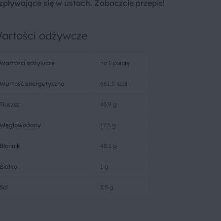
pływające się w ustach. Zobaczcie przepis!
artości odżywcze
Wartości odżywcze
na 1 porcję
Wartość energetyczna
661.5 kcal
Tłuszcz
43.9 g
Węglowodany
17.5 g
Błonnik
48.1 g
Białko
1 g
Sól
3.5 g