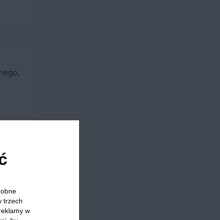
rnego,
in.
ć
odobne
w trzech
 reklamy w