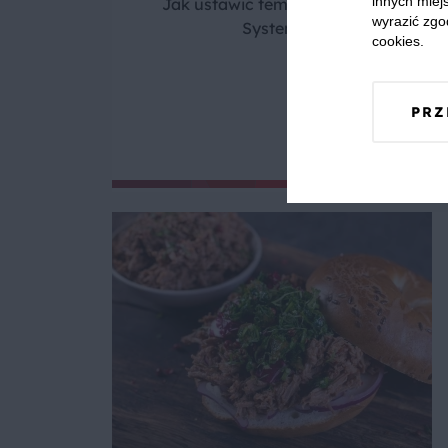
innych miejs
Jak ustawić temperaturę, rodzaj grza
wyrazić zgo
System PerfectChef w pie
cookies.
PRZ