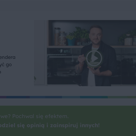
lendera
yć go
o
we? Pochwal się efektem.
dziel się opinią i zainspiruj innych!