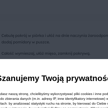
Cebulę pokrój w piórka i ułóż na dnie naczynia żaroodpo
dodaj pomidory w puszce.
Całość wymieszaj, ułóż mięso, zamknij pokrywą.
Piecz w
piekarniku
o temperaturze 120 stopni przez 7 godz
Szanujemy Twoją prywatnoś
dasz naszą stronę, chcielibyśmy wykorzystywać pliki cookies i inne p
Porada
do zbierania danych (m.in. adresy IP, inne identyfikatory internetowe) 
lach: by analizować statystyki ruchu na stronie, by kierować do Ciebie