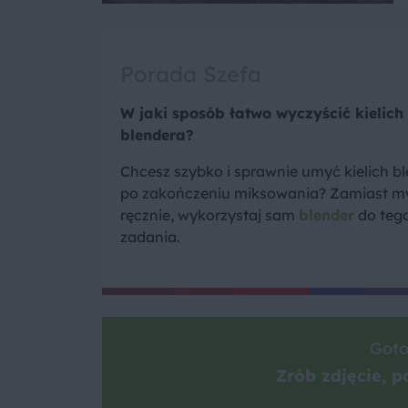
Porada Szefa
W jaki sposób łatwo wyczyścić kielich
blendera?
Chcesz szybko i sprawnie umyć kielich b
po zakończeniu miksowania? Zamiast m
ręcznie, wykorzystaj sam
blender
do teg
zadania.
Goto
Zrób zdjęcie, po