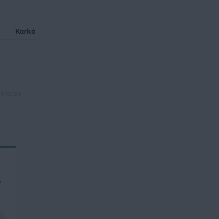
Karkówka pieczona
Wołowina
Przyjęcia i imprezy
 którzy