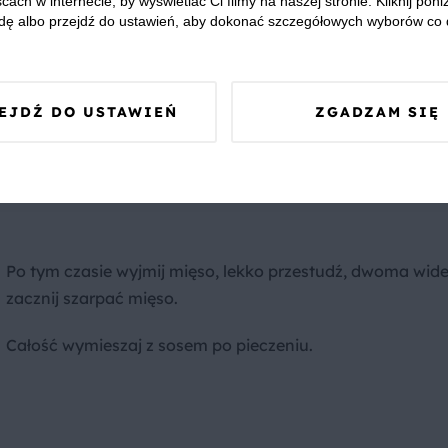
cach w internecie, by wyświetlać Ci filmy na naszej stronie. Kliknij poniż
nia i czas pieczenia? Już nie musisz się nad tym zastanawi
dę albo przejdź do ustawień, aby dokonać szczegółowych wyborów co 
karnikach marki Bosch wyręczy Cię w główkowaniu.
EJDŹ DO USTAWIEŃ
ZGADZAM SIĘ
Po tym czasie wyjmij mięso, lekko przestudź, dwoma wid
zacznij szarpać mięso.
Całość wymieszaj z sosem po pieczeniu.