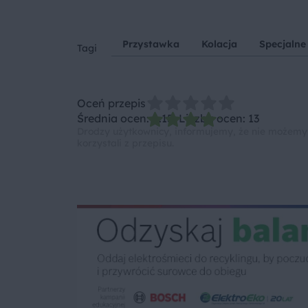
Przystawka
Kolacja
Specjalne
Tagi
Oceń przepis
Średnia ocen: 4.15, Liczba ocen: 13
Drodzy użytkownicy, informujemy, że nie możemy
korzystali z przepisu.