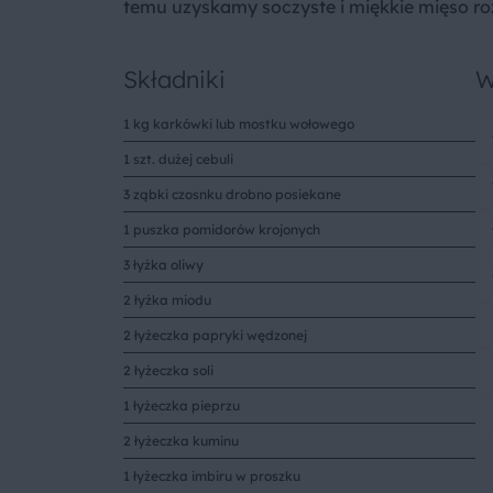
temu uzyskamy soczyste i miękkie mięso roz
Składniki
W
1 kg karkówki lub mostku wołowego
1 szt. dużej cebuli
3 ząbki czosnku drobno posiekane
1 puszka pomidorów krojonych
3 łyżka oliwy
2 łyżka miodu
2 łyżeczka papryki wędzonej
2 łyżeczka soli
1 łyżeczka pieprzu
2 łyżeczka kuminu
1 łyżeczka imbiru w proszku