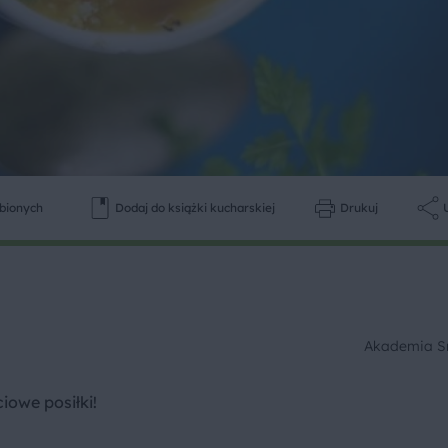
ubionych
Dodaj do książki kucharskiej
Drukuj
Akademia 
iowe posiłki!