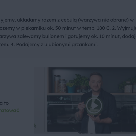
myjemy, układamy razem z cebulą (warzywa nie obrane) w
zemy w piekarniku ok. 50 minut w temp. 180 C. 2. Wyjmuj
warzywa zalewamy bulionem i gotujemy ok. 10 minut, doda
erem. 4. Podajemy z ulubionymi grzankami.
a to
ratować