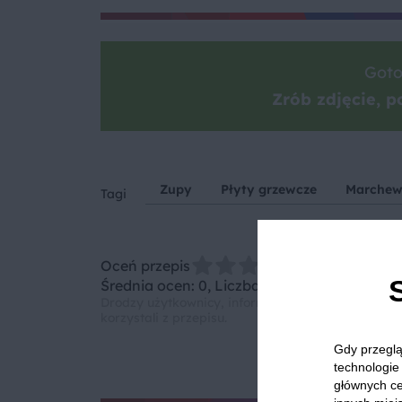
Goto
Zrób zdjęcie, po
Zupy
Płyty grzewcze
Marche
Tagi
Oceń przepis
Średnia ocen: 0, Liczba ocen: 0
Drodzy użytkownicy, informujemy, że nie możemy
korzystali z przepisu.
Gdy przeglą
technologie 
głównych ce