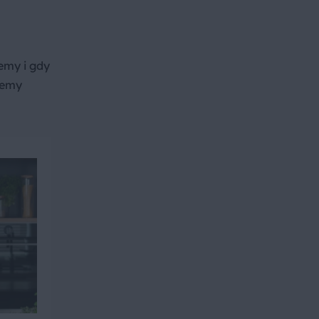
emy i gdy
jemy