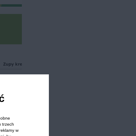
Zupy krem
Dla dzieci
Przystawka
ć
 którzy
odobne
w trzech
 reklamy w