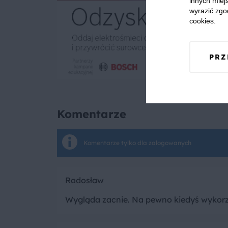
innych miejs
wyrazić zgo
cookies.
PRZ
Komentarze
Komentarze tylko dla zalogowanych
Radosław
Wygląda zacnie. Na pewno kiedyś wykorz