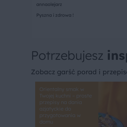
annaolejarz
Pyszna i zdrowa !
Potrzebujesz
ins
Zobacz garść porad i przepi
Orientalny smak w
Twojej kuchni – proste
przepisy na dania
azjatyckie do
przygotowania w
domu