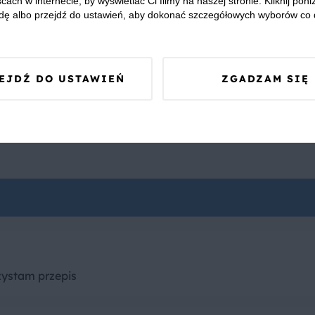
cach w internecie, by wyświetlać Ci filmy na naszej stronie. Kliknij poniż
dę albo przejdź do ustawień, aby dokonać szczegółowych wyborów co 
EJDŹ DO USTAWIEŃ
ZGADZAM SIĘ
ystam przepis