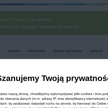
we? Pochwal się efektem.
dziel się opinią i zainspiruj innych!
w
Cebula
Pietruszka
Bulion warzywny
Kolacja
Szanujemy Twoją prywatnoś
 Was zapewnić, że publikowane opinie pochodzą od konsumentów,
dasz naszą stronę, chcielibyśmy wykorzystywać pliki cookies i inne p
do zbierania danych (m.in. adresy IP, inne identyfikatory internetowe) 
lach: by analizować statystyki ruchu na stronie, by kierować do Ciebie