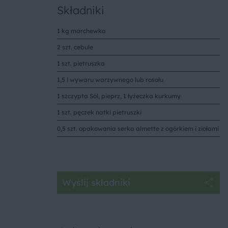
Składniki
1 kg marchewka
2 szt. cebule
1 szt. pietruszka
1,5 l wywaru warzywnego lub rosołu
1 szczypta Sól, pieprz, 1 łyżeczka kurkumy
1 szt. pęczek natki pietruszki
0,5 szt. opakowania serka almette z ogórkiem i ziołami
Wyślij składniki