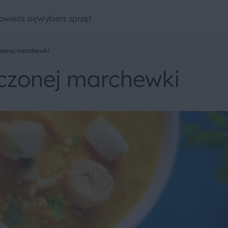
owiedz się
Wybierz sprzęt
czonej marchewki
czonej marchewki