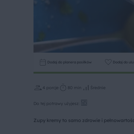
Dodaj do planera posiłków
Dodaj do ul
4
porcje
80 min
Średnie
Do tej potrawy użyjesz:
Zupy kremy to samo zdrowie i pełnowartośc