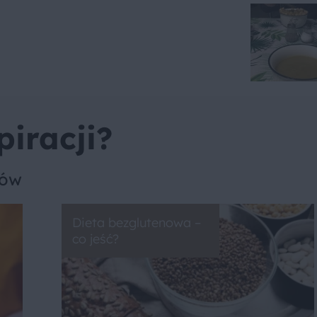
piracji?
sów
Dieta bezglutenowa –
co jeść?