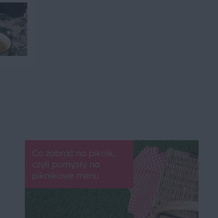
Co zabrać na piknik,
czyli pomysły na
piknikowe menu