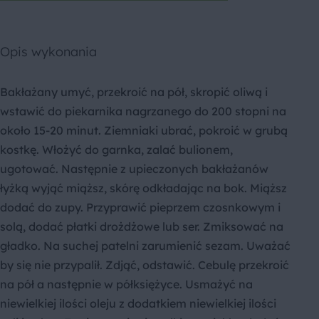
Opis wykonania
Bakłażany umyć, przekroić na pół, skropić oliwą i
wstawić do piekarnika nagrzanego do 200 stopni na
około 15-20 minut. Ziemniaki ubrać, pokroić w grubą
kostkę. Włożyć do garnka, zalać bulionem,
ugotować. Następnie z upieczonych bakłażanów
łyżką wyjąć miąższ, skórę odkładając na bok. Miąższ
dodać do zupy. Przyprawić pieprzem czosnkowym i
solą, dodać płatki drożdżowe lub ser. Zmiksować na
gładko. Na suchej patelni zarumienić sezam. Uważać
by się nie przypalił. Zdjąć, odstawić. Cebulę przekroić
na pół a następnie w półksiężyce. Usmażyć na
niewielkiej ilości oleju z dodatkiem niewielkiej ilości