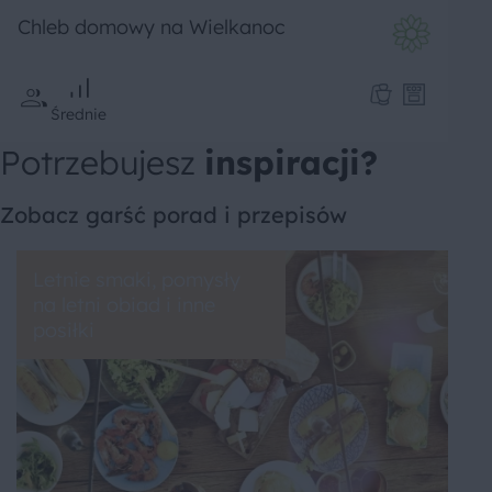
Chleb domowy na Wielkanoc
Średnie
Potrzebujesz
inspiracji?
Zobacz garść porad i przepisów
Letnie smaki, pomysły
na letni obiad i inne
posiłki