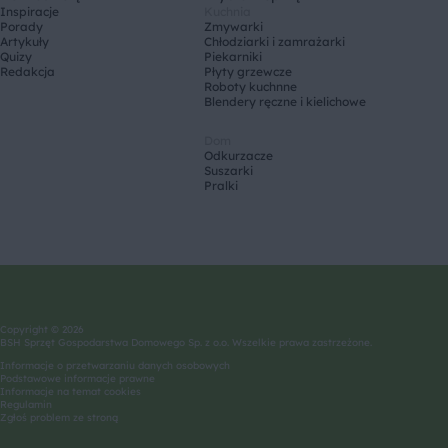
Inspiracje
Kuchnia
Porady
Zmywarki
Artykuły
Chłodziarki i zamrażarki
Quizy
Piekarniki
Redakcja
Płyty grzewcze
Roboty kuchnne
Blendery ręczne i kielichowe
Dom
Odkurzacze
Suszarki
Pralki
Copyright © 2026
BSH Sprzęt Gospodarstwa Domowego Sp. z o.o. Wszelkie prawa zastrzeżone.
Informacje o przetwarzaniu danych osobowych
Podstawowe informacje prawne
Informacje na temat cookies
Regulamin
Zgłoś problem ze stroną