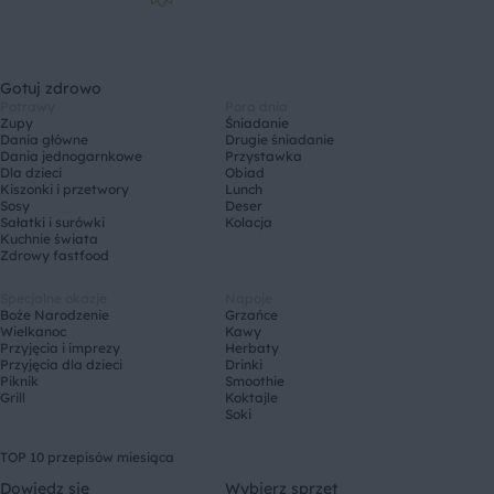
Gotuj zdrowo
Potrawy
Pora dnia
Zupy
Śniadanie
Dania główne
Drugie śniadanie
Dania jednogarnkowe
Przystawka
Dla dzieci
Obiad
Kiszonki i przetwory
Lunch
Sosy
Deser
Sałatki i surówki
Kolacja
Kuchnie świata
Zdrowy fastfood
Specjalne okazje
Napoje
Boże Narodzenie
Grzańce
Wielkanoc
Kawy
Przyjęcia i imprezy
Herbaty
Przyjęcia dla dzieci
Drinki
Piknik
Smoothie
Grill
Koktajle
Soki
TOP 10 przepisów miesiąca
Dowiedz się
Wybierz sprzęt