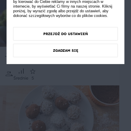
by kierować do Ciebie reklamy w innych miejscach w
internecie, by wyświetlać Ci filmy na naszej stronie. Kliknij
poniżej, by wyrazić zgodę albo przejdź do ustawień, aby
dokonać szczegółowych wyborów co do plików cookies.
PRZEJDŹ DO USTAWIEŃ
ZGADZAM SIĘ
Jajka faszerowane awokado
Średnie
5