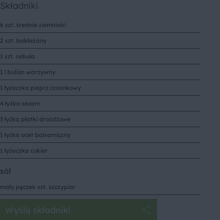
Składniki
6 szt. średnie ziemniaki
2 szt. bakłażany
1 szt. cebula
1 l bulion warzywny
1 łyżeczka pieprz czosnkowy
4 łyżka sezam
3 łyżka płatki drożdżowe
1 łyżka ocet balsamiczny
1 łyżeczka cukier
sól
mały pęczek szt. szczypior
Wyślij składniki