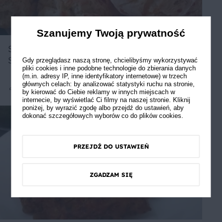
Szanujemy Twoją prywatność
Serowo Czosnkowe Bułeczki
Sniadaniowe
Gdy przeglądasz naszą stronę, chcielibyśmy wykorzystywać
pliki cookies i inne podobne technologie do zbierania danych
(m.in. adresy IP, inne identyfikatory internetowe) w trzech
głównych celach: by analizować statystyki ruchu na stronie,
by kierować do Ciebie reklamy w innych miejscach w
Średnie
3
internecie, by wyświetlać Ci filmy na naszej stronie. Kliknij
poniżej, by wyrazić zgodę albo przejdź do ustawień, aby
dokonać szczegółowych wyborów co do plików cookies.
PRZEJDŹ DO USTAWIEŃ
ZGADZAM SIĘ