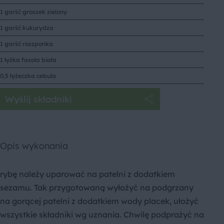
1 garść groszek zielony
1 garść kukurydza
1 garść roszponka
1 łyżka fasola biała
0,5 łyżeczka cebula
Wyślij składniki
Opis wykonania
rybę należy uparować na patelni z dodatkiem
sezamu. Tak przygotowaną wyłożyć na podgrzany
na gorącej patelni z dodatkiem wody placek, ułożyć
wszystkie składniki wg uznania. Chwilę podprażyć na