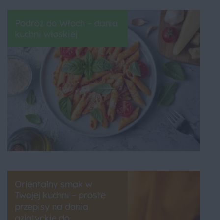
Podróż do Włoch – dania
kuchni włoskiej
Orientalny smak w
Twojej kuchni – proste
przepisy na dania
azjatyckie do