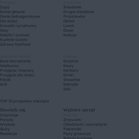
Potrawy
Pora dnia
Zupy
Śniadanie
Dania główne
Drugie śniadanie
Dania jednogarnkowe
Przystawka
Dla dzieci
Obiad
Kiszonki i przetwory
Lunch
Sosy
Deser
Sałatki i surówki
Kolacja
Kuchnie świata
Zdrowy fastfood
Specjalne okazje
Napoje
Boże Narodzenie
Grzańce
Wielkanoc
Kawy
Przyjęcia i imprezy
Herbaty
Przyjęcia dla dzieci
Drinki
Piknik
Smoothie
Grill
Koktajle
Soki
TOP 10 przepisów miesiąca
Dowiedz się
Wybierz sprzęt
Inspiracje
Kuchnia
Porady
Zmywarki
Artykuły
Chłodziarki i zamrażarki
Quizy
Piekarniki
Redakcja
Płyty grzewcze
Roboty kuchnne