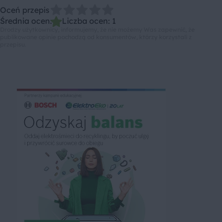
Oceń przepis
Średnia ocen: 1, Liczba ocen: 1
Drodzy użytkownicy, informujemy, że nie możemy Was zapewnić, że
publikowane opinie pochodzą od konsumentów, którzy korzystali z
przepisu.