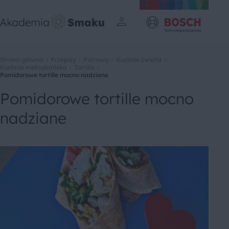
Strona główna
Przepisy
Potrawy
Kuchnie świata
Kuchnia meksykańska
Tortilla
Pomidorowe tortille mocno nadziane
Pomidorowe tortille mocno
nadziane