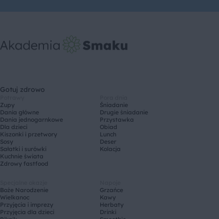
Gotuj zdrowo
Potrawy
Pora dnia
Zupy
Śniadanie
Dania główne
Drugie śniadanie
Dania jednogarnkowe
Przystawka
Dla dzieci
Obiad
Kiszonki i przetwory
Lunch
Sosy
Deser
Sałatki i surówki
Kolacja
Kuchnie świata
Zdrowy fastfood
Specjalne okazje
Napoje
Boże Narodzenie
Grzańce
Wielkanoc
Kawy
Przyjęcia i imprezy
Herbaty
Przyjęcia dla dzieci
Drinki