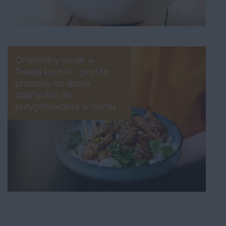
Orientalny smak w
Twojej kuchni – proste
przepisy na dania
azjatyckie do
przygotowania w domu