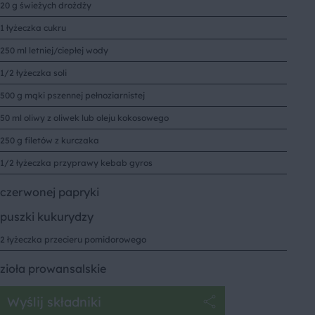
20 g świeżych drożdży
1 łyżeczka cukru
250 ml letniej/ciepłej wody
1/2 łyżeczka soli
500 g mąki pszennej pełnoziarnistej
50 ml oliwy z oliwek lub oleju kokosowego
250 g filetów z kurczaka
1/2 łyżeczka przyprawy kebab gyros
czerwonej papryki
puszki kukurydzy
2 łyżeczka przecieru pomidorowego
zioła prowansalskie
Wyślij składniki