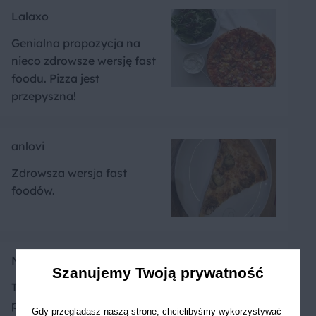
Lalaxo
Genialna propozycja na
nieco zdrowsze wersję fast
foodu. Pizza jest
przepyszna!
anlovi
Zdrowsza wersja fast
foodów.
Marzenna
Szanujemy Twoją prywatność
Taka pizza jest lepsza niż z
pizzerii.Można ją jeśc ile się
Gdy przeglądasz naszą stronę, chcielibyśmy wykorzystywać