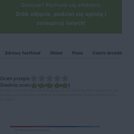
Gotowe? Pochwal się efektem.
Zrób zdjęcie, podziel się opinią i
zainspiruj innych!
Zdrowy fastfood
Obiad
Pizza
Ciasto drożdżowe
Oceń przepis
Średnia ocen: 5, Liczba ocen: 1
Drodzy użytkownicy, informujemy, że nie możemy Was zapewnić, że
publikowane opinie pochodzą od konsumentów, którzy korzystali z
przepisu.