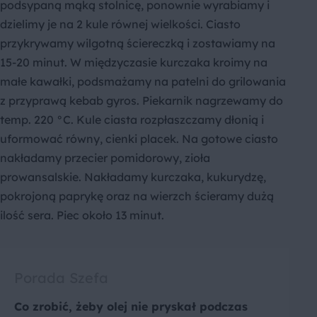
podsypaną mąką stolnicę, ponownie wyrabiamy i
dzielimy je na 2 kule równej wielkości. Ciasto
przykrywamy wilgotną ściereczką i zostawiamy na
15-20 minut. W międzyczasie kurczaka kroimy na
małe kawałki, podsmażamy na patelni do grilowania
z przyprawą kebab gyros. Piekarnik nagrzewamy do
temp. 220 °C. Kule ciasta rozpłaszczamy dłonią i
uformować równy, cienki placek. Na gotowe ciasto
nakładamy przecier pomidorowy, zioła
prowansalskie. Nakładamy kurczaka, kukurydzę,
pokrojoną paprykę oraz na wierzch ścieramy dużą
ilość sera. Piec około 13 minut.
Porada Szefa
Co zrobić, żeby olej nie pryskał podczas