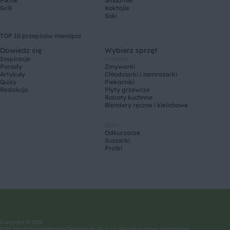
Piknik
Smoothie
Grill
Koktajle
Soki
TOP 10 przepisów miesiąca
Dowiedz się
Wybierz sprzęt
Inspiracje
Kuchnia
Porady
Zmywarki
Artykuły
Chłodziarki i zamrażarki
Quizy
Piekarniki
Redakcja
Płyty grzewcze
Roboty kuchnne
Blendery ręczne i kielichowe
Dom
Odkurzacze
Suszarki
Pralki
Copyright © 2026
BSH Sprzęt Gospodarstwa Domowego Sp. z o.o. Wszelkie prawa zastrzeżone.