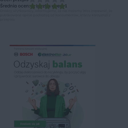
Średnia ocen: 5, Liczba ocen: 1
Drodzy użytkownicy, informujemy, że nie możemy Was zapewnić, że
publikowane opinie pochodzą od konsumentów, którzy korzystali z
przepisu.