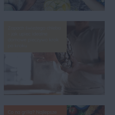
Zapach świeżego chleba
– jak upiec idealne
domowe pieczywo krok
po kroku
Co na grilla? Najlepsze