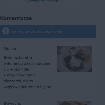
Komentarze
Komentarze tylko dla zalogowanych
Monka
Świetne bomba
witaminowa na śniadanie
Uwielbiam ale
zrezygnowałam z
pieczarek, ale to
wypływające żółtko Pycha
Sylwucha