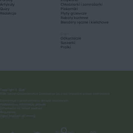
Artykuły
Chłodziarki i zamrażarki
Quizy
Piekarniki
Redakcja
Płyty grzewcze
Roboty kuchnne
Blendery ręczne i kielichowe
Dom
Odkurzacze
Suszarki
Pralki
Copyright © 2026
BSH Sprzęt Gospodarstwa Domowego Sp. z o.o. Wszelkie prawa zastrzeżone.
Informacje o przetwarzaniu danych osobowych
Podstawowe informacje prawne
Informacje na temat cookies
Regulamin
Zgłoś problem ze stroną
Znajdź przepis