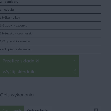
2 - pomidory
1 - cebula
1 łyżka - oliwy
1-2 ząbki - czosnku
1 łyżeczka - czarnuszki
1/2 łyżeczki - kuminu
- sól i pieprz do smaku
Przelicz składniki
Wyślij składniki
Opis wykonania
Cały przepis
Krok po kroku