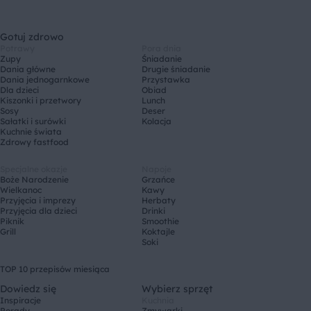
Gotuj zdrowo
Potrawy
Pora dnia
Zupy
Śniadanie
Dania główne
Drugie śniadanie
Dania jednogarnkowe
Przystawka
Dla dzieci
Obiad
Kiszonki i przetwory
Lunch
Sosy
Deser
Sałatki i surówki
Kolacja
Kuchnie świata
Zdrowy fastfood
Specjalne okazje
Napoje
Boże Narodzenie
Grzańce
Wielkanoc
Kawy
Przyjęcia i imprezy
Herbaty
Przyjęcia dla dzieci
Drinki
Piknik
Smoothie
Grill
Koktajle
Soki
TOP 10 przepisów miesiąca
Dowiedz się
Wybierz sprzęt
Inspiracje
Kuchnia
Porady
Zmywarki