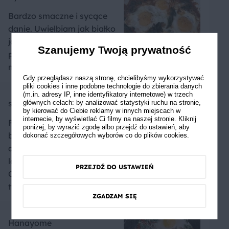
Bardzo smaczne i sycące
danie. Uwielbiam jak białko
jaką jest ścięte a żółtko
Szanujemy Twoją prywatność
płynne. Do tego grzaneczki
mniam!
Gdy przeglądasz naszą stronę, chcielibyśmy wykorzystywać
pliki cookies i inne podobne technologie do zbierania danych
(m.in. adresy IP, inne identyfikatory internetowe) w trzech
sweek
głównych celach: by analizować statystyki ruchu na stronie,
by kierować do Ciebie reklamy w innych miejscach w
internecie, by wyświetlać Ci filmy na naszej stronie. Kliknij
Fajna odmiana, tym razem
poniżej, by wyrazić zgodę albo przejdź do ustawień, aby
bez puszki pomidorów,
dokonać szczegółowych wyborów co do plików cookies.
chyba nawet smakuje
lepiej niż tradycyjna.
PRZEJDŹ DO USTAWIEŃ
Chyba teraz będę robić już
tylko wg. tego przepisu
ZGADZAM SIĘ
Hanayome