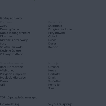
Gotuj zdrowo
Potrawy
Pora dnia
Zupy
Śniadanie
Dania główne
Drugie śniadanie
Dania jednogarnkowe
Przystawka
Dla dzieci
Obiad
Kiszonki i przetwory
Lunch
Sosy
Deser
Sałatki i surówki
Kolacja
Kuchnie świata
Zdrowy fastfood
Specjalne okazje
Napoje
Boże Narodzenie
Grzańce
Wielkanoc
Kawy
Przyjęcia i imprezy
Herbaty
Przyjęcia dla dzieci
Drinki
Piknik
Smoothie
Grill
Koktajle
Soki
TOP 10 przepisów miesiąca
Dowiedz się
Wybierz sprzęt