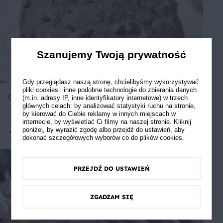
Szanujemy Twoją prywatność
Gdy przeglądasz naszą stronę, chcielibyśmy wykorzystywać
pliki cookies i inne podobne technologie do zbierania danych
Chleb bez drożdży bezglutenowy
(m.in. adresy IP, inne identyfikatory internetowe) w trzech
głównych celach: by analizować statystyki ruchu na stronie,
by kierować do Ciebie reklamy w innych miejscach w
internecie, by wyświetlać Ci filmy na naszej stronie. Kliknij
poniżej, by wyrazić zgodę albo przejdź do ustawień, aby
Średnie
5
dokonać szczegółowych wyborów co do plików cookies.
PRZEJDŹ DO USTAWIEŃ
ZGADZAM SIĘ