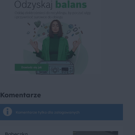
Komentarze
Komentarze tylko dla zalogowanych
Babeczka