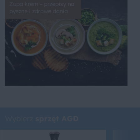
Zupa krem – przepisy na
pyszne i zdrowe dania
Wybierz
sprzęt AGD