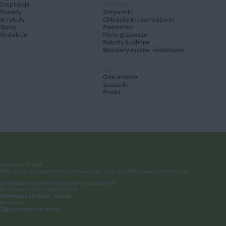
Inspiracje
Kuchnia
Porady
Zmywarki
Artykuły
Chłodziarki i zamrażarki
Quizy
Piekarniki
Redakcja
Płyty grzewcze
Roboty kuchnne
Blendery ręczne i kielichowe
Dom
Odkurzacze
Suszarki
Pralki
Copyright © 2026
BSH Sprzęt Gospodarstwa Domowego Sp. z o.o. Wszelkie prawa zastrzeżone.
Informacje o przetwarzaniu danych osobowych
Podstawowe informacje prawne
Informacje na temat cookies
Regulamin
Zgłoś problem ze stroną