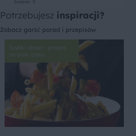
Średnie
5
Potrzebujesz
inspiracji?
Zobacz garść porad i przepisów
Szybki obiad – przepis
na brak czasu