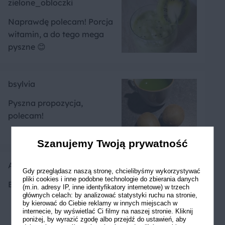
zielone_obloczki
Naprawdę polecam! Porcja
witamin, a do tego mega
pyszne 😊
bsylvia
Pyszna propozycja,
polecam!
Szanujemy Twoją prywatność
Aleksandra J
Gdy przeglądasz naszą stronę, chcielibyśmy wykorzystywać
pliki cookies i inne podobne technologie do zbierania danych
Bardzo dobry koktajl 😊
(m.in. adresy IP, inne identyfikatory internetowe) w trzech
głównych celach: by analizować statystyki ruchu na stronie,
by kierować do Ciebie reklamy w innych miejscach w
internecie, by wyświetlać Ci filmy na naszej stronie. Kliknij
poniżej, by wyrazić zgodę albo przejdź do ustawień, aby