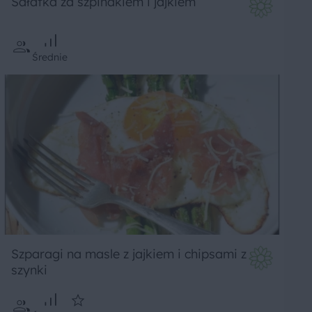
Sałatka za szpinakiem i jajkiem
Średnie
Szparagi na masle z jajkiem i chipsami z
szynki