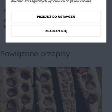
dokonać szczegółowych wyborów co do plików cookies.
Ewusia1222
PRZEJDŹ DO USTAWIEŃ
Pyszny- warto jeść takie
koktajle
ZGADZAM SIĘ
Powiązane przepisy