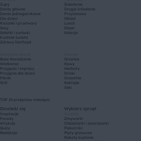
Zupy
Śniadanie
Dania główne
Drugie śniadanie
Dania jednogarnkowe
Przystawka
Dla dzieci
Obiad
Kiszonki i przetwory
Lunch
Sosy
Deser
Sałatki i surówki
Kolacja
Kuchnie świata
Zdrowy fastfood
Specjalne okazje
Napoje
Boże Narodzenie
Grzańce
Wielkanoc
Kawy
Przyjęcia i imprezy
Herbaty
Przyjęcia dla dzieci
Drinki
Piknik
Smoothie
Grill
Koktajle
Soki
TOP 10 przepisów miesiąca
Dowiedz się
Wybierz sprzęt
Inspiracje
Kuchnia
Porady
Zmywarki
Artykuły
Chłodziarki i zamrażarki
Quizy
Piekarniki
Redakcja
Płyty grzewcze
Roboty kuchnne