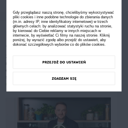
75° C.
Gdy przeglądasz naszą stronę, chcielibyśmy wykorzystywać
pliki cookies i inne podobne technologie do zbierania danych
(m.in. adresy IP, inne identyfikatory internetowe) w trzech
głównych celach: by analizować statystyki ruchu na stronie,
by kierować do Ciebie reklamy w innych miejscach w
Porada Szefa
internecie, by wyświetlać Ci filmy na naszej stronie. Kliknij
poniżej, by wyrazić zgodę albo przejdź do ustawień, aby
Jak szybko zamarynować mięso?
dokonać szczegółowych wyborów co do plików cookies.
Zdarzyło Ci się zapomnieć zamarynować
PRZEJDŹ DO USTAWIEŃ
mięso? Wiadomo, marynowanie to nieraz
długotrwały proces. Nie martw się, jest na to
sprytny sposób, który znacznie skróci proces
ZGADZAM SIĘ
marynowania
.