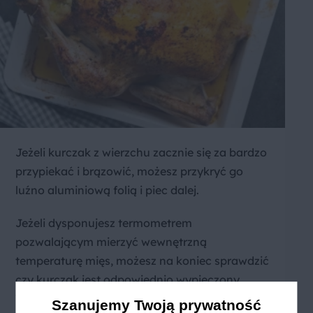
Jeżeli kurczak z wierzchu zacznie się za bardzo
przypiekać i brązowić, możesz przykryć go
luźno aluminiową folią i piec dalej.
Jeżeli dysponujesz termometrem
pozwalającym mierzyć wewnętrzną
temperaturę mięs, możesz na koniec sprawdzić
czy kurczak jest odpowiednio wypieczony.
Temperatura wewnątrz powinna wynosć ok
Szanujemy Twoją prywatność