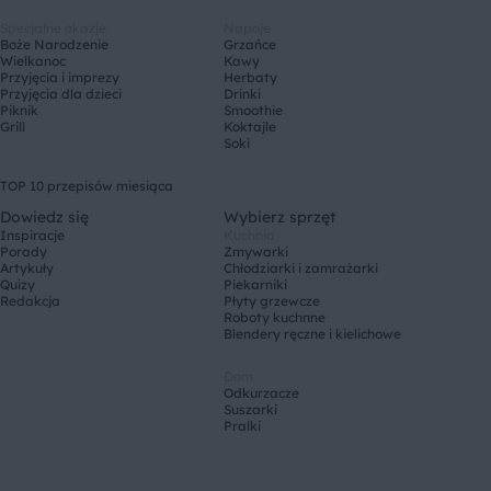
Specjalne okazje
Napoje
Boże Narodzenie
Grzańce
Wielkanoc
Kawy
Przyjęcia i imprezy
Herbaty
Przyjęcia dla dzieci
Drinki
Piknik
Smoothie
Grill
Koktajle
Soki
TOP 10 przepisów miesiąca
Dowiedz się
Wybierz sprzęt
Inspiracje
Kuchnia
Porady
Zmywarki
Artykuły
Chłodziarki i zamrażarki
Quizy
Piekarniki
Redakcja
Płyty grzewcze
Roboty kuchnne
Blendery ręczne i kielichowe
Dom
Odkurzacze
Suszarki
Pralki