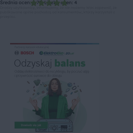
Średnia ocen: 4.75, Liczba ocen: 4
Drodzy użytkownicy, informujemy, że nie możemy Was zapewnić, że
publikowane opinie pochodzą od konsumentów, którzy korzystali z
przepisu.