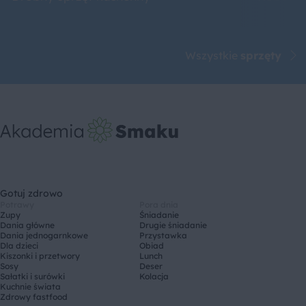
Wszystkie
sprzęty
Gotuj zdrowo
Potrawy
Pora dnia
Zupy
Śniadanie
Dania główne
Drugie śniadanie
Dania jednogarnkowe
Przystawka
Dla dzieci
Obiad
Kiszonki i przetwory
Lunch
Sosy
Deser
Sałatki i surówki
Kolacja
Kuchnie świata
Zdrowy fastfood