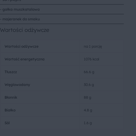
- gałka muszkatalowa
- majeranek do smaku
Wartości odżywcze
Wartości odżywcze
na 1 porcję
Wartość energetyczna
1076 kcal
Tłuszcz
66.6 g
Węglowodany
30.6 g
Błonnik
88 g
Białko
4.8 g
Sól
1.6 g