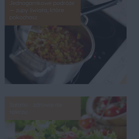
Jednogarnkowe podróże
— zupy świata, które
pokochasz
Sałatki - zdrowie na
talerzu