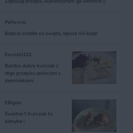
Zapisuję przepis, wykorzystam go wkrótce :)
Pafwvcio
Babcia zrobiła na święta, lepsze niż karp!
Ewusia1222
Bardzo dobry kurczak z
tego przepisu-polecam z
ziemniakami
EBigaa
Świetne !! Kurczak to
klasyka !