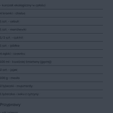
- kurczak ekologiczny w całości
4 kromki - chleba
1 szt. - cebuli
1 szt. - marchewki
1/2 szt. - cukinii
1 szt. - jabłka
4 ząbki - czosnku
100 ml - kwaśniej śmietany (gęstej)
2 szt. - jajek
100 g - masła
2 łyżeczki - musztardy
1 łyżeczka - soku z cytryny
Przyprawy
- sól i pieprz