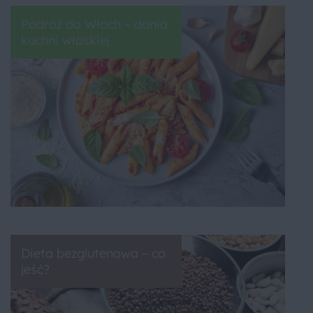
Podróż do Włoch – dania
kuchni włoskiej
Dieta bezglutenowa – co
jeść?