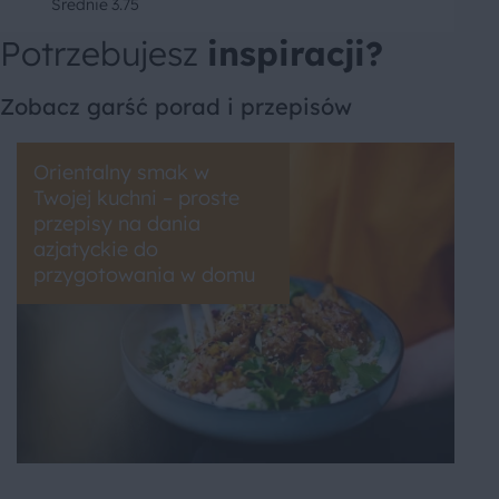
Średnie
3.75
Potrzebujesz
inspiracji?
Zobacz garść porad i przepisów
Orientalny smak w
Twojej kuchni – proste
przepisy na dania
azjatyckie do
przygotowania w domu