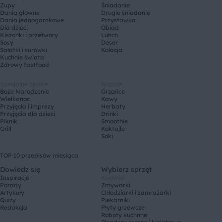
Zupy
Śniadanie
Dania główne
Drugie śniadanie
Dania jednogarnkowe
Przystawka
Dla dzieci
Obiad
Kiszonki i przetwory
Lunch
Sosy
Deser
Sałatki i surówki
Kolacja
Kuchnie świata
Zdrowy fastfood
Specjalne okazje
Napoje
Boże Narodzenie
Grzańce
Wielkanoc
Kawy
Przyjęcia i imprezy
Herbaty
Przyjęcia dla dzieci
Drinki
Piknik
Smoothie
Grill
Koktajle
Soki
TOP 10 przepisów miesiąca
Dowiedz się
Wybierz sprzęt
Inspiracje
Kuchnia
Porady
Zmywarki
Artykuły
Chłodziarki i zamrażarki
Quizy
Piekarniki
Redakcja
Płyty grzewcze
Roboty kuchnne