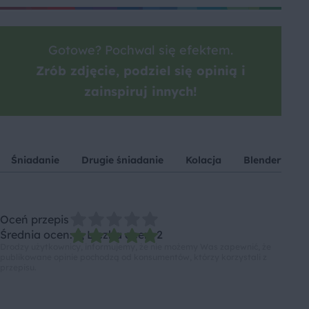
Gotowe? Pochwal się efektem.
Zrób zdjęcie, podziel się opinią i
zainspiruj innych!
Śniadanie
Drugie śniadanie
Kolacja
Blendery
Oceń przepis
Średnia ocen: 5, Liczba ocen: 2
Drodzy użytkownicy, informujemy, że nie możemy Was zapewnić, że
publikowane opinie pochodzą od konsumentów, którzy korzystali z
przepisu.