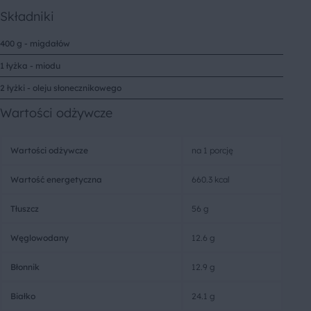
Składniki
400 g - migdałów
1 łyżka - miodu
2 łyżki - oleju słonecznikowego
Wartości odżywcze
Wartości odżywcze
na 1 porcję
Wartość energetyczna
660.3 kcal
Tłuszcz
56 g
Węglowodany
12.6 g
Błonnik
12.9 g
Białko
24.1 g