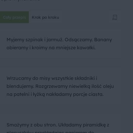
Cały przepis
Krok po kroku
Myjemy szpinak i jarmuż. Odsączamy. Banany
obieramy i kroimy na mniejsze kawałki.
Wrzucamy do misy wszystkie składniki i
blendujemy. Rozgrzewamy niewielką ilość oleju
na patelni i łyżką nakładamy porcje ciasta.
Smażymy z obu stron. Układamy piramidkę z
placuszków przekładając papierem do