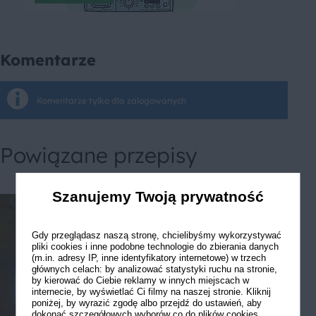
Komentarze
Komentarze tylko dla zalogowanych
Powiązane przepisy
Szanujemy Twoją prywatność
Gdy przeglądasz naszą stronę, chcielibyśmy wykorzystywać
pliki cookies i inne podobne technologie do zbierania danych
(m.in. adresy IP, inne identyfikatory internetowe) w trzech
głównych celach: by analizować statystyki ruchu na stronie,
by kierować do Ciebie reklamy w innych miejscach w
internecie, by wyświetlać Ci filmy na naszej stronie. Kliknij
poniżej, by wyrazić zgodę albo przejdź do ustawień, aby
dokonać szczegółowych wyborów co do plików cookies.