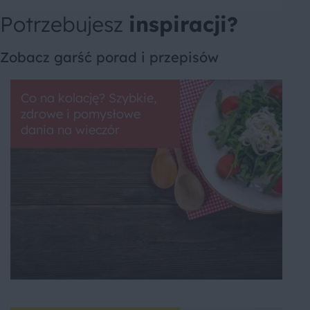
Potrzebujesz
inspiracji?
Zobacz garść porad i przepisów
Co na kolację? Szybkie,
zdrowe i pomysłowe
dania na wieczór