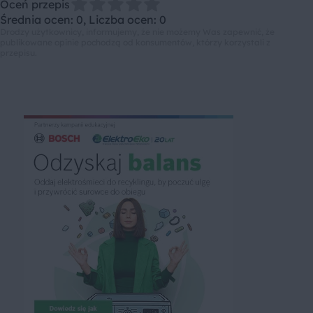
Oceń przepis
Średnia ocen: 0, Liczba ocen: 0
Drodzy użytkownicy, informujemy, że nie możemy Was zapewnić, że
publikowane opinie pochodzą od konsumentów, którzy korzystali z
przepisu.