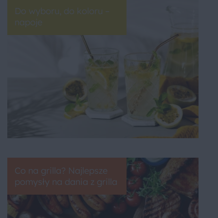
Do wyboru, do koloru –
napoje
Co na grilla? Najlepsze
pomysły na dania z grilla