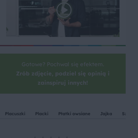
Gotowe? Pochwal się efektem.
Zrób zdjęcie, podziel się opinią i
zainspiruj innych!
Placuszki
Placki
Płatki owsiane
Jajka
Szpina