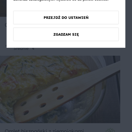
PRZEJDŹ DO USTAWIEŃ
Curry jajeczne
ZGADZAM SIĘ
Średnie
4
Omlet hiszpański z ziemniakami