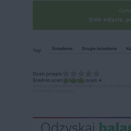
Goto
Zrób zdjęcie, po
Śniadanie
Drugie śniadanie
Ko
Tagi
Oceń przepis
Średnia ocen: 3, Liczba ocen: 4
Drodzy użytkownicy, informujemy, że nie możemy
korzystali z przepisu.