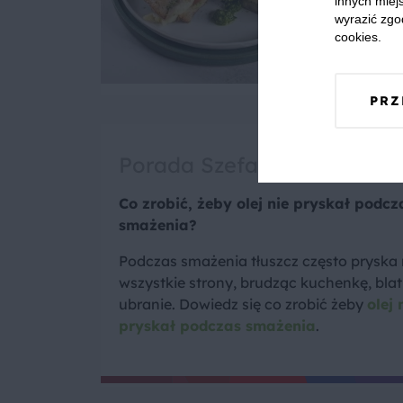
innych miejs
wyrazić zgo
cookies.
PRZ
Porada Szefa
Co zrobić, żeby olej nie pryskał podcz
smażenia?
Podczas smażenia tłuszcz często pryska
wszystkie strony, brudząc kuchenkę, blat 
ubranie. Dowiedz się co zrobić żeby
olej 
pryskał podczas smażenia
.