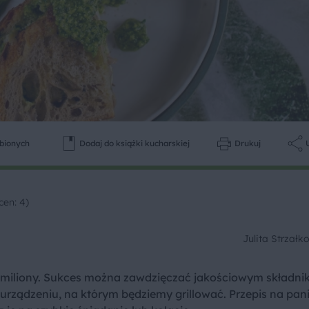
ubionych
Dodaj do książki kucharskiej
Drukuj
cen: 4)
Julita Strzał
ą miliony. Sukces można zawdzięczać jakościowym składni
urządzeniu, na którym będziemy grillować. Przepis na panin