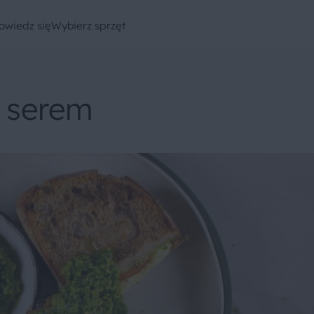
owiedz się
Wybierz sprzęt
i serem