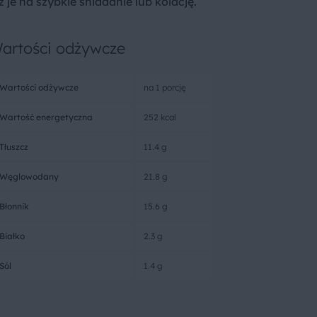
 je na szybkie śniadanie lub kolację.
artości odżywcze
Wartości odżywcze
na 1 porcję
Wartość energetyczna
252 kcal
Tłuszcz
11.4 g
Węglowodany
21.8 g
Błonnik
15.6 g
Białko
2.3 g
Sól
1.4 g