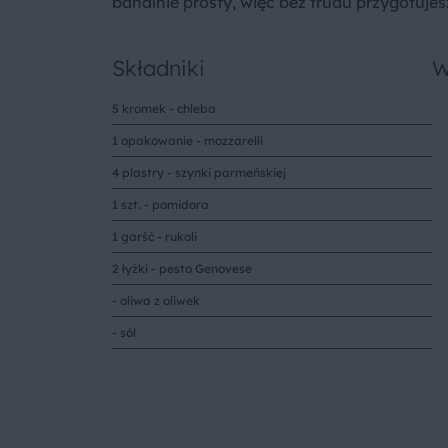
banalnie prosty, więc bez trudu przygotujesz
Składniki
W
5 kromek - chleba
1 opakowanie - mozzarelli
4 plastry - szynki parmeńskiej
1 szt. - pomidora
1 garść - rukoli
2 łyżki - pesto Genovese
- oliwa z oliwek
- sól