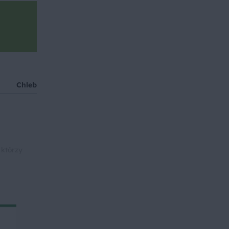
Chleb
Pomidor
Rukola
Pesto
Przekąska
 którzy