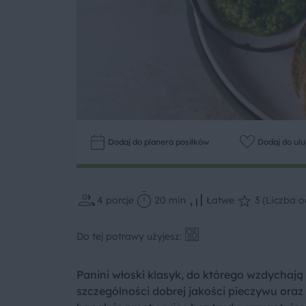
Dodaj do planera posiłków
Dodaj do ul
4
porcje
20 min
Łatwe
3 (Liczba o
Do tej potrawy użyjesz:
Panini włoski klasyk, do którego wzdychaj
szczególności dobrej jakości pieczywu oraz 