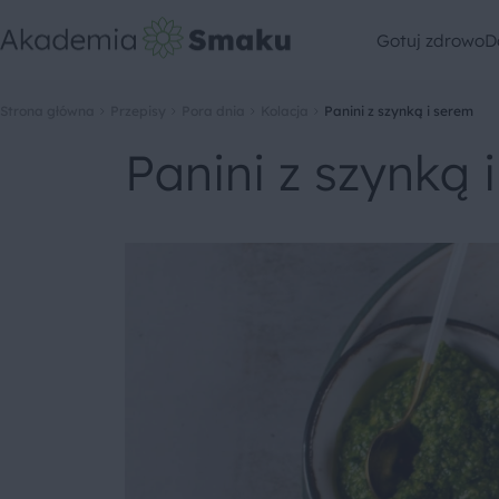
Gotuj zdrowo
D
Strona główna
Przepisy
Pora dnia
Kolacja
Panini z szynką i serem
Panini z szynką 