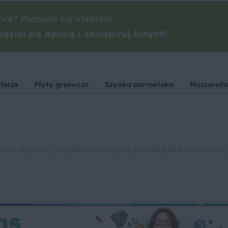
we? Pochwal się efektem.
dziel się opinią i zainspiruj innych!
lacja
Płyty grzewcze
Szynka parmeńska
Mozzarella
 Was zapewnić, że publikowane opinie pochodzą od konsumentów,