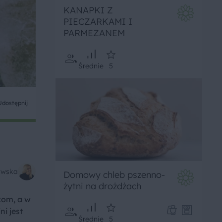
KANAPKI Z
PIECZARKAMI I
PARMEZANEM
Średnie
5
Udostępnij
kowska
Domowy chleb pszenno-
żytni na drożdżach
kom, a w
i jest
Średnie
5