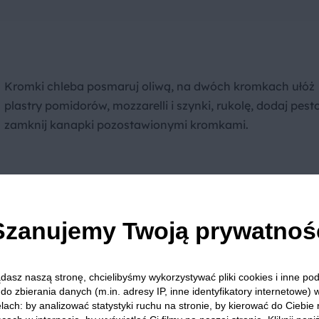
Kromki chleba posmaruj oliwą, na dwóch kromkach ułóż
plastry pomidorów, mozzarelli i szynki, rukolę, dodaj pesto
zamknij kanapki pozostawionymi kromkami.
Szanujemy Twoją prywatnoś
Kanapki grilluj z każdej strony do lekkiego zarumienienia.
zdjęciu przekrój na pół i ułóż na talerzu.
dasz naszą stronę, chcielibyśmy wykorzystywać pliki cookies i inne p
Panini podawaj na ciepło. Możesz pokroić bułkę w paski l
do zbierania danych (m.in. adresy IP, inne identyfikatory internetowe) 
lach: by analizować statystyki ruchu na stronie, by kierować do Ciebie
mniejsze kawałki, by łatwiej było je zjeść. Nie bój się