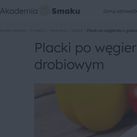
Gotuj zdrowo
D
Strona główna
Przepisy
Pora dnia
Obiad
Placki po węgiersku z gul
Placki po węgie
drobiowym