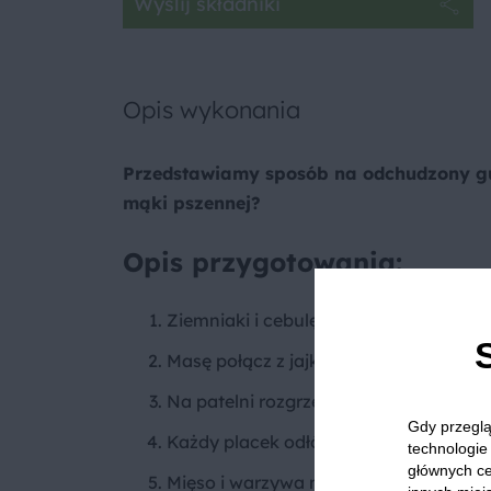
Wyślij składniki
Opis wykonania
Przedstawiamy sposób na odchudzony gu
mąki pszennej?
Opis przygotowania:
Ziemniaki i cebulę zetrzyj na tarce i o
Masę połącz z jajkiem i mąką. Całość 
Na patelni rozgrzewaj partiami olej i
Gdy przeglą
Każdy placek odłóż na serwetkę lub pa
technologie 
głównych ce
Mięso i warzywa na gulasz pokój w kos