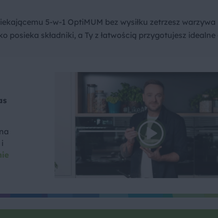
iekającemu 5-w-1 OptiMUM bez wysiłku zetrzesz warzywa
o posieka składniki, a Ty z łatwością przygotujesz idealne 
as
 na
i
nie