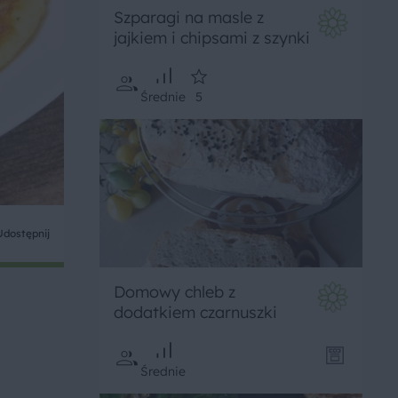
Szparagi na masle z
jajkiem i chipsami z szynki
Średnie
5
Udostępnij
Domowy chleb z
dodatkiem czarnuszki
Średnie