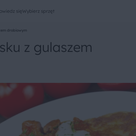
owiedz się
Wybierz sprzęt
aszem drobiowym
rsku z gulaszem