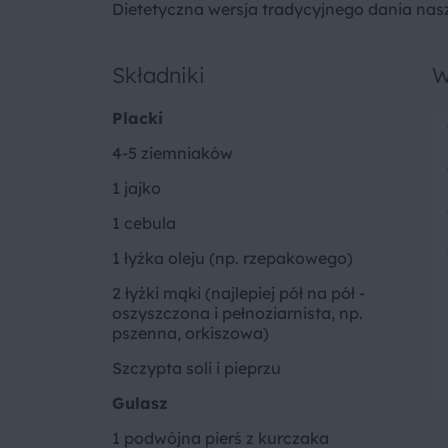
Dietetyczna wersja tradycyjnego dania na
Składniki
W
Placki
4-5 ziemniaków
1 jajko
1 cebula
1 łyżka oleju (np. rzepakowego)
2 łyżki mąki (najlepiej pół na pół -
oszyszczona i pełnoziarnista, np.
pszenna, orkiszowa)
Szczypta soli i pieprzu
Gulasz
1 podwójna pierś z kurczaka