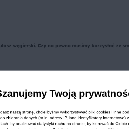
lasz węgierski. Czy na pewno musimy korzystać ze sm
dciśnij z nadmiaru wody.
Szanujemy Twoją prywatnoś
dopraw solą i pieprzem.
 smaż placki ziemniaczane z dwóch stron do zarumienienia.
dasz naszą stronę, chcielibyśmy wykorzystywać pliki cookies i inne p
pier spożywczy, by pozbyć się nadmiaru tłuszczu.
do zbierania danych (m.in. adresy IP, inne identyfikatory internetowe) 
lach: by analizować statystyki ruchu na stronie, by kierować do Ciebie
tkę.