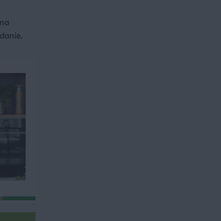
 na
danie.