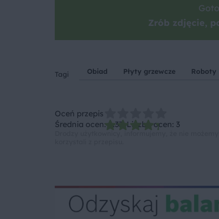
Goto
Zrób zdjęcie, po
Obiad
Płyty grzewcze
Roboty
Tagi
Oceń przepis
Średnia ocen: 4.33, Liczba ocen: 3
Drodzy użytkownicy, informujemy, że nie możemy
korzystali z przepisu.