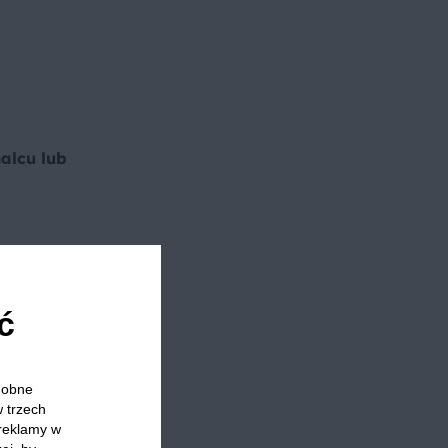
alcu lub
ć
odobne
w trzech
 reklamy w