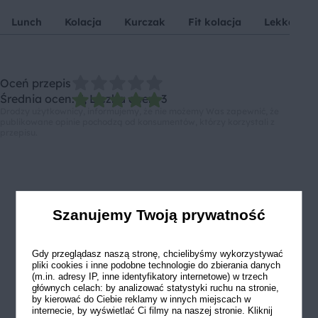
Lunch
Kolacja
Kurczak
Fit kolacja
Lekka kol
Oceń przepis
Średnia ocen: 5, Liczba ocen: 3
Drodzy użytkownicy, informujemy, że nie możemy Was zapewnić, że
publikowane opinie pochodzą od konsumentów, którzy korzystali z
przepisu.
Szanujemy Twoją prywatność
Gdy przeglądasz naszą stronę, chcielibyśmy wykorzystywać
pliki cookies i inne podobne technologie do zbierania danych
(m.in. adresy IP, inne identyfikatory internetowe) w trzech
głównych celach: by analizować statystyki ruchu na stronie,
by kierować do Ciebie reklamy w innych miejscach w
internecie, by wyświetlać Ci filmy na naszej stronie. Kliknij