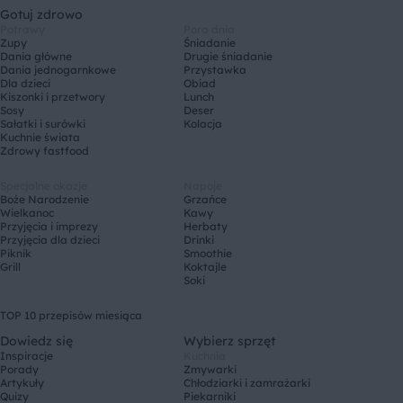
Gotuj zdrowo
Potrawy
Pora dnia
Zupy
Śniadanie
Dania główne
Drugie śniadanie
Dania jednogarnkowe
Przystawka
Dla dzieci
Obiad
Kiszonki i przetwory
Lunch
Sosy
Deser
Sałatki i surówki
Kolacja
Kuchnie świata
Zdrowy fastfood
Specjalne okazje
Napoje
Boże Narodzenie
Grzańce
Wielkanoc
Kawy
Przyjęcia i imprezy
Herbaty
Przyjęcia dla dzieci
Drinki
Piknik
Smoothie
Grill
Koktajle
Soki
TOP 10 przepisów miesiąca
Dowiedz się
Wybierz sprzęt
Inspiracje
Kuchnia
Porady
Zmywarki
Artykuły
Chłodziarki i zamrażarki
Quizy
Piekarniki