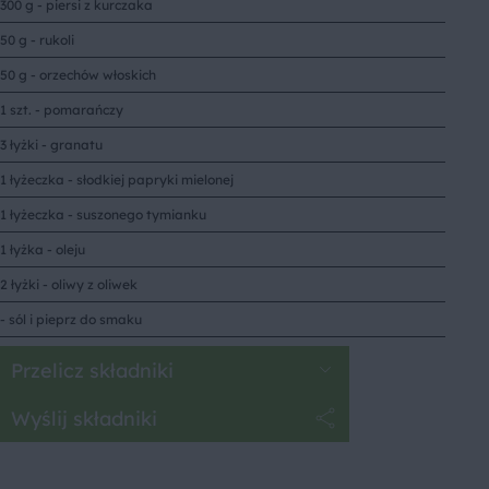
300 g - piersi z kurczaka
50 g - rukoli
50 g - orzechów włoskich
1 szt. - pomarańczy
3 łyżki - granatu
1 łyżeczka - słodkiej papryki mielonej
1 łyżeczka - suszonego tymianku
1 łyżka - oleju
2 łyżki - oliwy z oliwek
- sól i pieprz do smaku
Przelicz składniki
Wyślij składniki