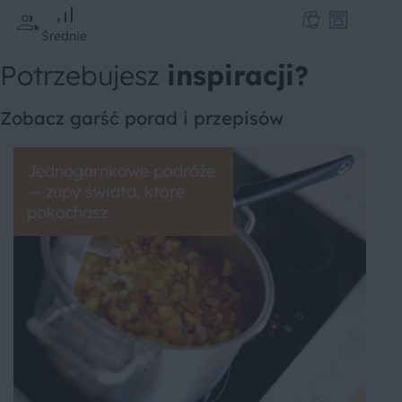
Średnie
Potrzebujesz
inspiracji?
Zobacz garść porad i przepisów
Jednogarnkowe podróże
— zupy świata, które
pokochasz