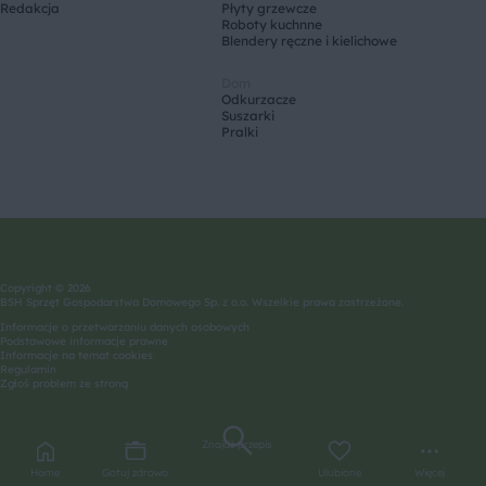
Redakcja
Płyty grzewcze
Roboty kuchnne
Blendery ręczne i kielichowe
Dom
Odkurzacze
Suszarki
Pralki
Copyright © 2026
BSH Sprzęt Gospodarstwa Domowego Sp. z o.o. Wszelkie prawa zastrzeżone.
Informacje o przetwarzaniu danych osobowych
Podstawowe informacje prawne
Informacje na temat cookies
Regulamin
Zgłoś problem ze stroną
Znajdź przepis
Home
Gotuj zdrowo
Ulubione
Więcej