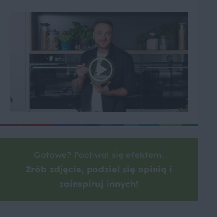
Gotowe? Pochwal się efektem.
Zrób zdjęcie, podziel się opinią i
zainspiruj innych!