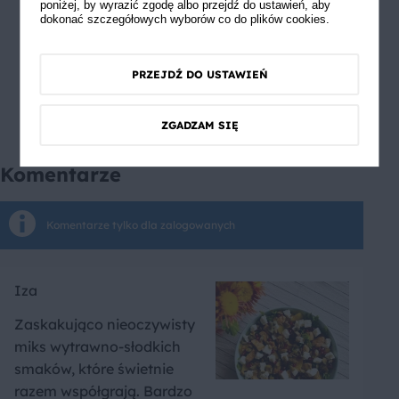
poniżej, by wyrazić zgodę albo przejdź do ustawień, aby
dokonać szczegółowych wyborów co do plików cookies.
PRZEJDŹ DO USTAWIEŃ
ZGADZAM SIĘ
Komentarze
Komentarze tylko dla zalogowanych
Iza
Zaskakująco nieoczywisty
miks wytrawno-słodkich
smaków, które świetnie
razem współgrają. Bardzo