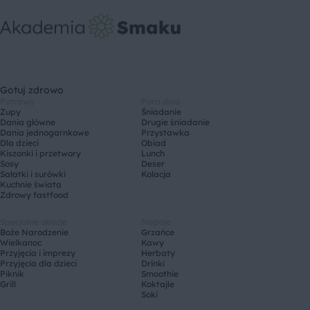
Gotuj zdrowo
Potrawy
Pora dnia
Zupy
Śniadanie
Dania główne
Drugie śniadanie
Dania jednogarnkowe
Przystawka
Dla dzieci
Obiad
Kiszonki i przetwory
Lunch
Sosy
Deser
Sałatki i surówki
Kolacja
Kuchnie świata
Zdrowy fastfood
Specjalne okazje
Napoje
Boże Narodzenie
Grzańce
Wielkanoc
Kawy
Przyjęcia i imprezy
Herbaty
Przyjęcia dla dzieci
Drinki
Piknik
Smoothie
Grill
Koktajle
Soki