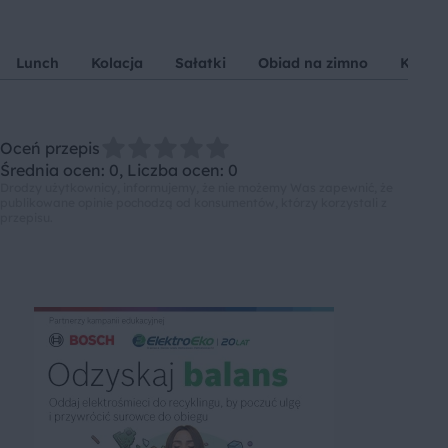
Lunch
Kolacja
Sałatki
Obiad na zimno
Kasza 
Oceń przepis
Średnia ocen: 0, Liczba ocen: 0
Drodzy użytkownicy, informujemy, że nie możemy Was zapewnić, że
publikowane opinie pochodzą od konsumentów, którzy korzystali z
przepisu.