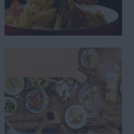
Letnie smaki, pomysły
na letni obiad i inne
posiłki