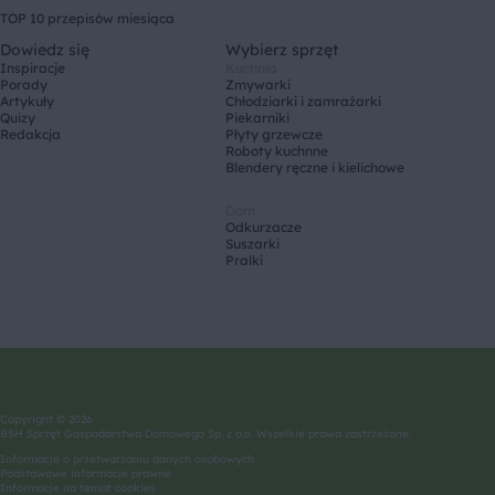
TOP 10 przepisów miesiąca
Dowiedz się
Wybierz sprzęt
Inspiracje
Kuchnia
Porady
Zmywarki
Artykuły
Chłodziarki i zamrażarki
Quizy
Piekarniki
Redakcja
Płyty grzewcze
Roboty kuchnne
Blendery ręczne i kielichowe
Dom
Odkurzacze
Suszarki
Pralki
Copyright © 2026
BSH Sprzęt Gospodarstwa Domowego Sp. z o.o. Wszelkie prawa zastrzeżone.
Informacje o przetwarzaniu danych osobowych
Podstawowe informacje prawne
Informacje na temat cookies