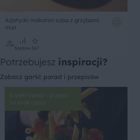
Azjatycki makaron soba z grzybami
mun
Średnie
3.67
Potrzebujesz
inspiracji?
Zobacz garść porad i przepisów
Szybki obiad – przepis
na brak czasu