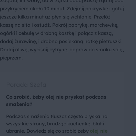
Zagotuj litr wody, do wrzątku dodaj kaszę i gotuj pod
przykryciem około 10 minut. Zdejmij pokrywkę i gotuj
jeszcze kilka minut aż płyn się wchłonie. Przełóż
kaszę na sito i ostudź. Pokrój paprykę, marchewkę,
ogórki i cebulę w drobną kostkę i połącz z kaszą,
dodaj żurawinę, i drobno posiekaną natkę pietruszki.
Dodaj oliwę, wyciśnij cytrynę, dopraw do smaku solą,
pieprzem.
Porada Szefa
Co zrobić, żeby olej nie pryskał podczas
smażenia?
Podczas smażenia tłuszcz często pryska na
wszystkie strony, brudząc kuchenkę, blat i
ubranie. Dowiedz się co zrobić żeby
olej nie