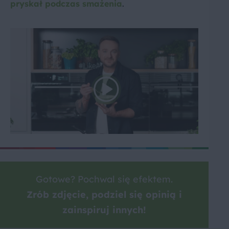
pryskał podczas smażenia
.
Gotowe? Pochwal się efektem.
Zrób zdjęcie, podziel się opinią i
zainspiruj innych!