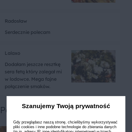
Radosław
Serdecznie polecam
Lalaxo
Dodałam jeszcze resztkę
sera fetą który zalegał mi
w lodowce. Mega fajne
połączenie smaków.
Szanujemy Twoją prywatność
Powiązane przepisy
Gdy przeglądasz naszą stronę, chcielibyśmy wykorzystywać
pliki cookies i inne podobne technologie do zbierania danych
(m.in. adresy IP, inne identyfikatory internetowe) w trzech