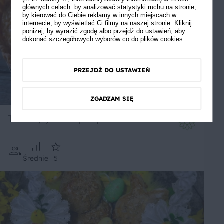
głównych celach: by analizować statystyki ruchu na stronie,
by kierować do Ciebie reklamy w innych miejscach w
internecie, by wyświetlać Ci filmy na naszej stronie. Kliknij
poniżej, by wyrazić zgodę albo przejdź do ustawień, aby
dokonać szczegółowych wyborów co do plików cookies.
PRZEJDŹ DO USTAWIEŃ
ZGADZAM SIĘ
Tarta z jajkami z przepiórki
Średnie
5