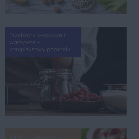
Przetwory owocowe i
warzywne –
kompleksowy poradnik
Sałatki - zdrowie na