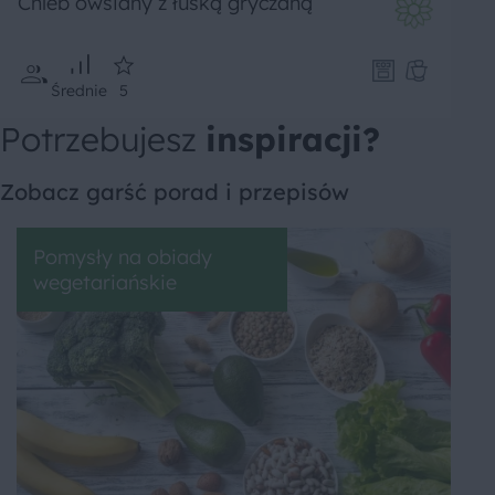
Chleb owsiany z łuską gryczaną
Średnie
5
Potrzebujesz
inspiracji?
Zobacz garść porad i przepisów
Pomysły na obiady
wegetariańskie