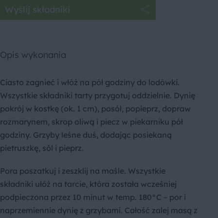
Wyślij składniki
Opis wykonania
Ciasto zagnieć i włóż na pół godziny do lodówki.
Wszystkie składniki tarty przygotuj oddzielnie. Dynię
pokrój w kostkę (ok. 1 cm), posól, popieprz, dopraw
rozmarynem, skrop oliwą i piecz w piekarniku pół
godziny. Grzyby leśne duś, dodając posiekaną
pietruszkę, sól i pieprz.
Pora poszatkuj i zeszklij na maśle. Wszystkie
składniki ułóż na tarcie, która została wcześniej
podpieczona przez 10 minut w temp. 180°C – por i
naprzemiennie dynię z grzybami. Całość zalej masą z