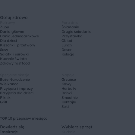
Gotuj zdrowo
Potrawy
Pora dnia
Zupy
Śniadanie
Dania główne
Drugie śniadanie
Dania jednogarnkowe
Przystawka
Dla dzieci
Obiad
Kiszonki i przetwory
Lunch
Sosy
Deser
Sałatki i surówki
Kolacja
Kuchnie świata
Zdrowy fastfood
Specjalne okazje
Napoje
Boże Narodzenie
Grzańce
Wielkanoc
Kawy
Przyjęcia i imprezy
Herbaty
Przyjęcia dla dzieci
Drinki
Piknik
Smoothie
Grill
Koktajle
Soki
TOP 10 przepisów miesiąca
Dowiedz się
Wybierz sprzęt
Inspiracje
Kuchnia