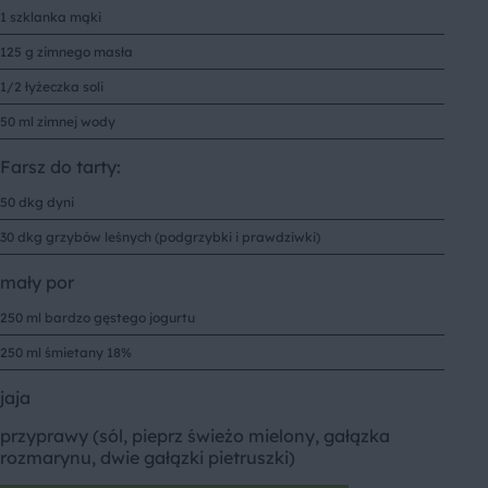
1 szklanka mąki
125 g zimnego masła
1/2 łyżeczka soli
50 ml zimnej wody
Farsz do tarty:
50 dkg dyni
30 dkg grzybów leśnych (podgrzybki i prawdziwki)
mały por
250 ml bardzo gęstego jogurtu
250 ml śmietany 18%
jaja
przyprawy (sól, pieprz świeżo mielony, gałązka
rozmarynu, dwie gałązki pietruszki)