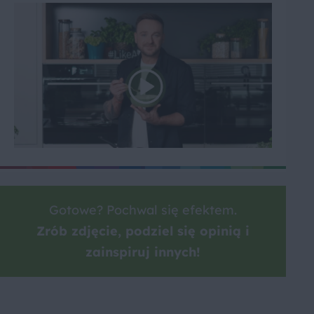
Gotowe? Pochwal się efektem.
Zrób zdjęcie, podziel się opinią i
zainspiruj innych!