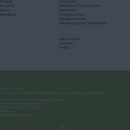
Porady
Zmywarki
Artykuły
Chłodziarki i zamrażarki
Quizy
Piekarniki
Redakcja
Płyty grzewcze
Roboty kuchnne
Blendery ręczne i kielichowe
Dom
Odkurzacze
Suszarki
Pralki
Copyright © 2026
BSH Sprzęt Gospodarstwa Domowego Sp. z o.o. Wszelkie prawa zastrzeżone.
Informacje o przetwarzaniu danych osobowych
Podstawowe informacje prawne
Informacje na temat cookies
Regulamin
Zgłoś problem ze stroną