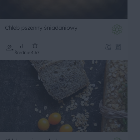
Chleb pszenny śniadaniowy
Średnie
4.67