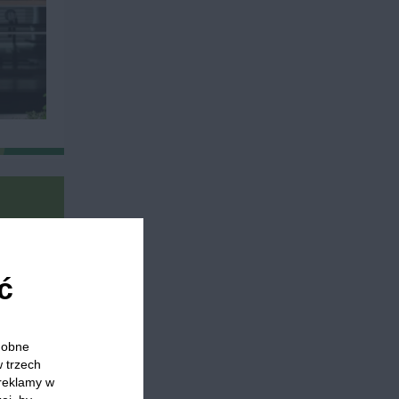
ć
olacja
Lekka kolacja
Fit kolacja
Obiad bez mięsa
odobne
w trzech
 reklamy w