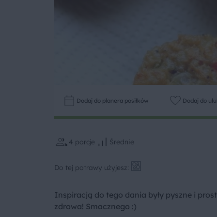
Dodaj do planera posiłków
Dodaj do ul
4
porcje
Średnie
Do tej potrawy użyjesz:
Inspiracją do tego dania były pyszne i proste
zdrowa! Smacznego :)