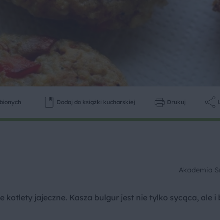
ubionych
Dodaj do książki kucharskiej
Drukuj
Akademia 
 kotlety jajeczne. Kasza bulgur jest nie tylko sycąca, ale i