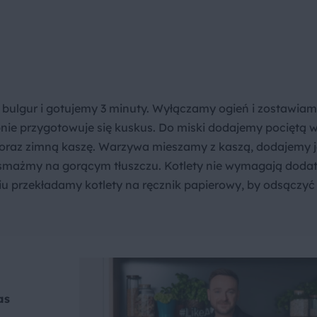
ulgur i gotujemy 3 minuty. Wyłączamy ogień i zostawiam
nie przygotowuje się kuskus. Do miski dodajemy pociętą 
kę oraz zimną kaszę. Warzywa mieszamy z kaszą, dodajemy j
 smażmy na gorącym tłuszczu. Kotlety nie wymagają doda
niu przekładamy kotlety na ręcznik papierowy, by odsączyć 
as