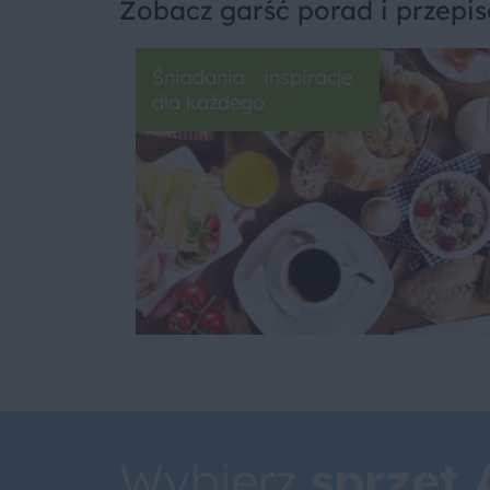
Zobacz garść porad i przepi
Śniadania - inspiracje
dla każdego
Wybierz
sprzęt