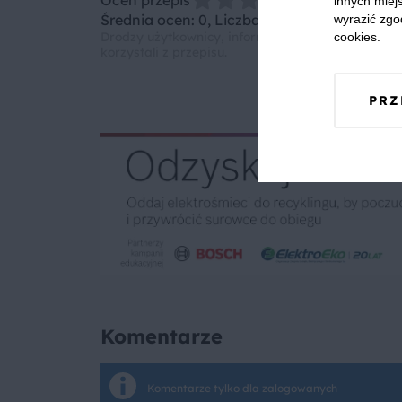
innych miejs
Średnia ocen: 0, Liczba ocen: 0
wyrazić zgo
Drodzy użytkownicy, informujemy, że nie możemy
cookies.
korzystali z przepisu.
PRZ
Komentarze
Komentarze tylko dla zalogowanych