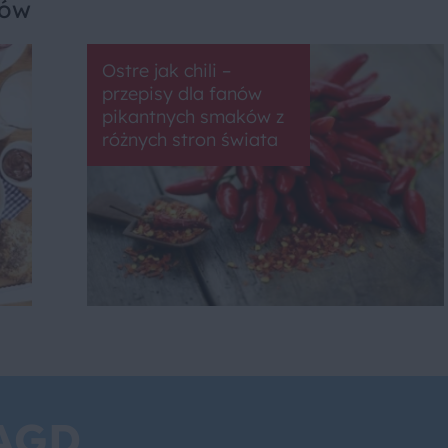
sów
Ostre jak chili –
przepisy dla fanów
pikantnych smaków z
różnych stron świata
 AGD