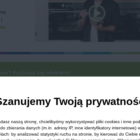
 na
i
nie
we? Pochwal się efektem.
dziel się opinią i zainspiruj innych!
Szanujemy Twoją prywatnoś
Jajka
Fasolka szparagowa
Cebula
Papryka
K
dasz naszą stronę, chcielibyśmy wykorzystywać pliki cookies i inne p
do zbierania danych (m.in. adresy IP, inne identyfikatory internetowe) 
lach: by analizować statystyki ruchu na stronie, by kierować do Ciebie