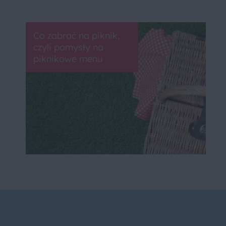
Co zabrać na piknik,
czyli pomysły na
piknikowe menu