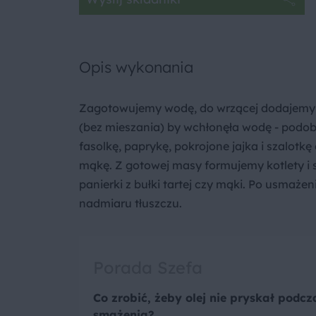
Opis wykonania
Zagotowujemy wodę, do wrzącej dodajemy b
(bez mieszania) by wchłonęła wodę - podob
fasolkę, paprykę, pokrojone jajka i szalot
mąkę. Z gotowej masy formujemy kotlety i
panierki z bułki tartej czy mąki. Po usmaże
nadmiaru tłuszczu.
Porada Szefa
Co zrobić, żeby olej nie pryskał podcz
smażenia?