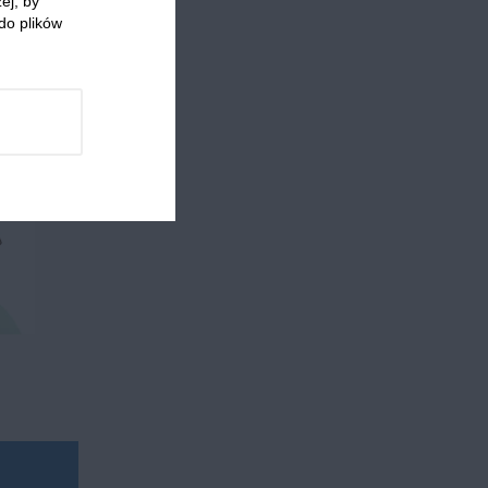
ej, by
do plików
 którzy