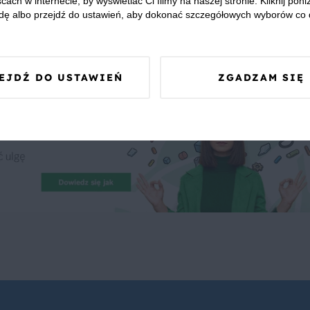
cach w internecie, by wyświetlać Ci filmy na naszej stronie. Kliknij poniż
dę albo przejdź do ustawień, aby dokonać szczegółowych wyborów co 
 Was zapewnić, że publikowane opinie pochodzą od konsumentów,
EJDŹ DO USTAWIEŃ
ZGADZAM SIĘ