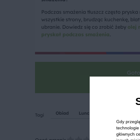
Podczas smażenia tłuszcz często pryska
wszystkie strony, brudząc kuchenkę, blat 
ubranie. Dowiedz się co zrobić żeby
olej 
pryskał podczas smażenia
.
Goto
Zrób zdjęcie, po
Obiad
Lunch
Płyty grzewcze
Tagi
Gdy przeglą
technologie 
głównych ce
Oceń przepis