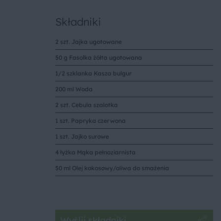
Składniki
2 szt. Jajka ugotowane
50 g Fasolka żółta ugotowana
1/2 szklanka Kasza bulgur
200 ml Woda
2 szt. Cebula szalotka
1 szt. Papryka czerwona
1 szt. Jajko surowe
4 łyżka Mąka pełnoziarnista
50 ml Olej kokosowy/oliwa do smażenia
Wyślij składniki