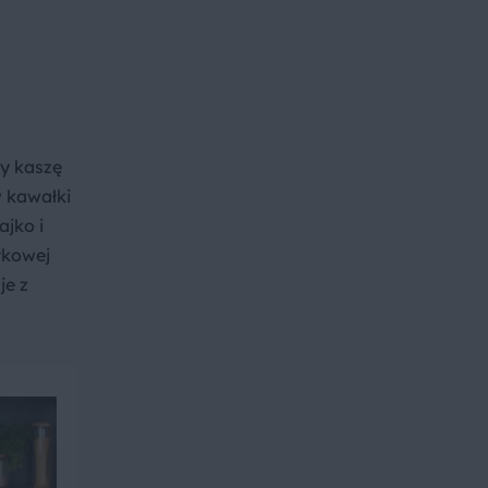
y kaszę
w kawałki
ajko i
tkowej
je z